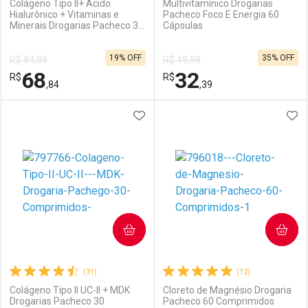
Colágeno Tipo II+ Ácido
Multivitamínico Drogarias
Hialurônico + Vitaminas e
Pacheco Foco E Energia 60
Minerais Drogarias Pacheco 30
Cápsulas
Ativar Desconto
Ativar Desconto
Cápsulas
19% OFF
35% OFF
R$ 84,99
R$ 49,99
Comprar sem Desconto
Comprar sem Desconto
68
32
R$
Comprar sem Desconto
R$
Comprar sem Desconto
Por R$ 23,99/cada
Por R$ 135,99/cada
,84
,39
Por R$ 23,99/cada
Por R$ 135,99/cada
ADICIONAR AOS FAVORITOS
ADI
FECHAR
FECHAR
F
F
Laboratório
Por Menos
Laboratório
Por Menos
COMPRAR
COMPRAR
(31)
(12)
Colágeno Tipo II UC-II + MDK
Cloreto de Magnésio Drogaria
Drogarias Pacheco 30
Pacheco 60 Comprimidos