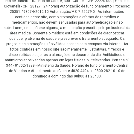
Rio de Janeiro - RJ: Rua do Catete, 300 - Catete - CEP: 22220-000 | Gabriele
Giovanelli - CRF 28127 | 24 horas| Autorização de funcionamento: Processo:
25351.493074/2012-10 Autorização/MS: 7.25279.0 | As informações
contidas neste site, como promoções e ofertas de remédios e
medicamentos, não devem ser usadas para automedicação e não
substituem, em hipótese alguma, a medicação prescrita pelo profissional da
área médica. Somente o médico está em condições de diagnosticar
qualquer problema de saúde e prescrever o tratamento adequado. Os
preços e as promoções são válidos apenas para compras via internet. As
fotos contidas em nosso site são meramente ilustrativas. *Preços e
disponibilidade sujeitos a alterações no decorrer do dia. Antibióticos e
antimicrobianos vendas apenas em lojas físicas ou televendas. Portaria nº
344 - 01/02/1999 - Ministério da Saúde. Horário de funcionamento Central
de Vendas e Atendimento ao Cliente 4020 4404 ou 0800 282 10 10 de
domingo a domingo das 08h00 às 20h00.
LGPD Aceite os Cookies