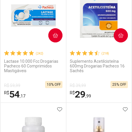
COMPRAR
COMPRAR
(242)
(218)
Lactase 10.000 Fcc Drogarias
Suplemento Acetilcisteína
Pacheco 60 Comprimidos
600mg Drogarias Pacheco 16
Mastigáveis
Sachês
10% OFF
25% OFF
R$ 59,99
R$ 39,99
54
29
R$
R$
,17
,99
ADICIONAR AOS FAVORITOS
ADI
FECHAR
FECHAR
F
F
Laboratório
Por Menos
Laboratório
Por Menos