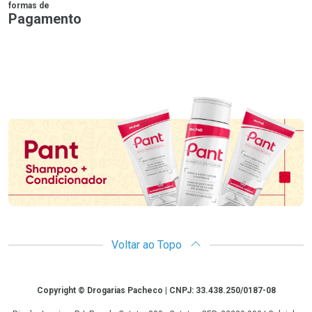
formas de
Pagamento
PIX
MasterCard
VISA
ELO
AMEX
NuPay
Google Pay
Diners Club
Hipercard
Promoção em Destaque
Voltar ao Topo
Copyright
Copyright © Drogarias Pacheco | CNPJ: 33.438.250/0187-08