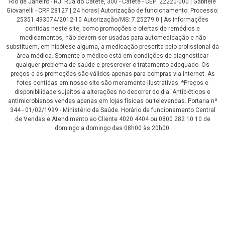
Rio de Janeiro - RJ: Rua do Catete, 300 - Catete - CEP: 22220-000 | Gabriele
Giovanelli - CRF 28127 | 24 horas| Autorização de funcionamento: Processo:
25351.493074/2012-10 Autorização/MS: 7.25279.0 | As informações
contidas neste site, como promoções e ofertas de remédios e
medicamentos, não devem ser usadas para automedicação e não
substituem, em hipótese alguma, a medicação prescrita pelo profissional da
área médica. Somente o médico está em condições de diagnosticar
qualquer problema de saúde e prescrever o tratamento adequado. Os
preços e as promoções são válidos apenas para compras via internet. As
fotos contidas em nosso site são meramente ilustrativas. *Preços e
disponibilidade sujeitos a alterações no decorrer do dia. Antibióticos e
antimicrobianos vendas apenas em lojas físicas ou televendas. Portaria nº
344 - 01/02/1999 - Ministério da Saúde. Horário de funcionamento Central
de Vendas e Atendimento ao Cliente 4020 4404 ou 0800 282 10 10 de
domingo a domingo das 08h00 às 20h00.
LGPD Aceite os Cookies