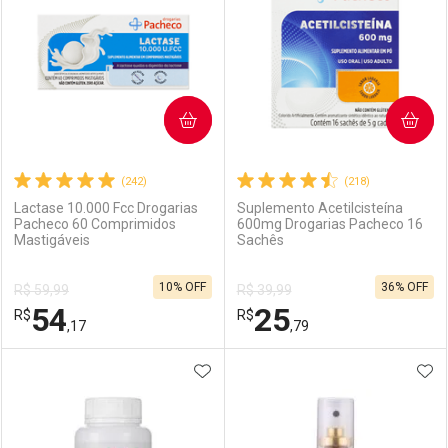
COMPRAR
COMPRAR
(242)
(218)
Lactase 10.000 Fcc Drogarias
Suplemento Acetilcisteína
Pacheco 60 Comprimidos
600mg Drogarias Pacheco 16
Mastigáveis
Sachês
10% OFF
36% OFF
R$ 59,99
R$ 39,99
54
25
R$
R$
,17
,79
ADICIONAR AOS FAVORITOS
ADI
FECHAR
FECHAR
F
F
Laboratório
Por Menos
Laboratório
Por Menos