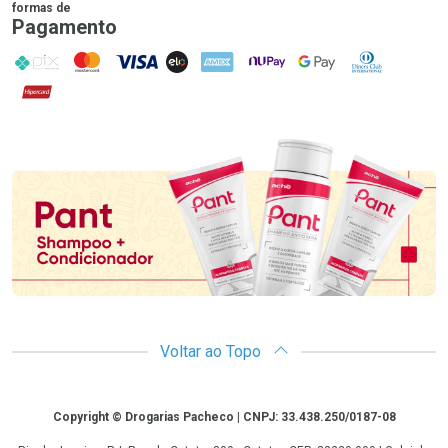
formas de
Pagamento
PIX
MasterCard
VISA
ELO
AMEX
NuPay
Google Pay
Diners Club
Hipercard
Promoção em Destaque
Voltar ao Topo
Copyright
Copyright © Drogarias Pacheco | CNPJ: 33.438.250/0187-08