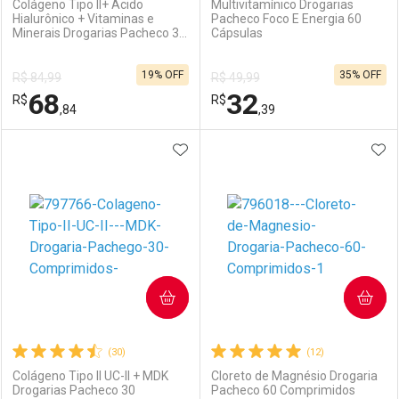
Colágeno Tipo II+ Ácido
Multivitamínico Drogarias
Hialurônico + Vitaminas e
Pacheco Foco E Energia 60
Minerais Drogarias Pacheco 30
Cápsulas
Ativar Desconto
Ativar Desconto
Cápsulas
19% OFF
35% OFF
R$ 84,99
R$ 49,99
Comprar sem Desconto
Comprar sem Desconto
68
32
R$
Comprar sem Desconto
R$
Comprar sem Desconto
Por R$ 23,99/cada
Por R$ 135,99/cada
,84
,39
Por R$ 23,99/cada
Por R$ 135,99/cada
ADICIONAR AOS FAVORITOS
ADI
FECHAR
FECHAR
F
F
Laboratório
Por Menos
Laboratório
Por Menos
COMPRAR
COMPRAR
(30)
(12)
Colágeno Tipo II UC-II + MDK
Cloreto de Magnésio Drogaria
Drogarias Pacheco 30
Pacheco 60 Comprimidos