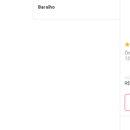
Baralho
Ôm
12
R$
R$