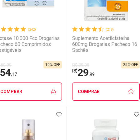
(242)
(218)
ctase 10.000 Fcc Drogarias
Suplemento Acetilcisteína
checo 60 Comprimidos
600mg Drogarias Pacheco 16
stigáveis
Sachês
10% OFF
25% OFF
 59,99
R$ 39,99
54
29
R$
,17
,99
COMPRAR
COMPRAR
ADICIONAR AOS FAVORITOS
A
FECHAR
FECHAR
F
F
aboratório
or Menos
Laboratório
Por Menos