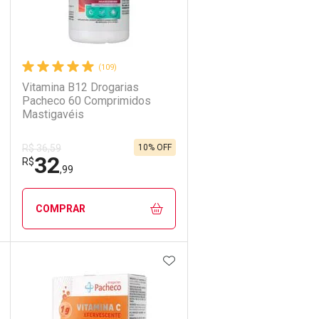
(109)
Vitamina B12 Drogarias
Pacheco 60 Comprimidos
Mastigavéis
10% OFF
R$ 36,59
32
R$
,99
COMPRAR
DICIONAR AOS FAVORITOS
ADICIONAR AOS FAVORIT
ECHAR
ECHAR
FECHAR
FECHAR
Laboratório
Por Menos