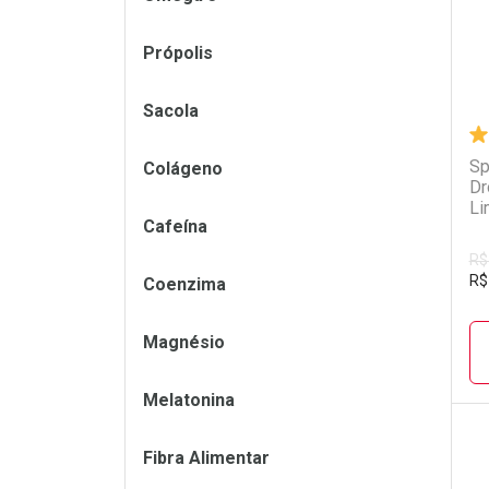
Própolis
Sacola
Sp
Colágeno
Dr
Li
Cafeína
R$
R$
Coenzima
Magnésio
Melatonina
Fibra Alimentar
L
P