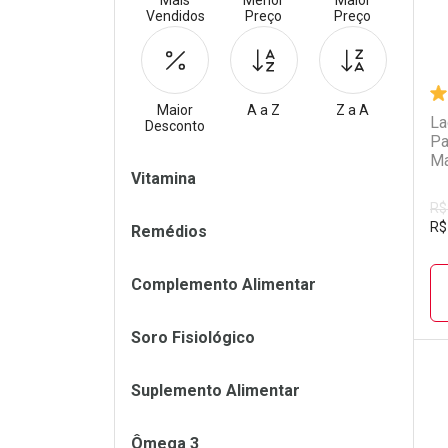
Mais
Menor
Maior
Vendidos
Preço
Preço
Maior
A a Z
Z a A
La
Desconto
Pa
Ma
Filtros
Vitamina
R$
R$
Remédios
Complemento Alimentar
Soro Fisiológico
Suplemento Alimentar
L
P
Ômega 3