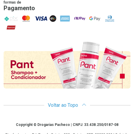
formas de
Pagamento
PIX
MasterCard
VISA
ELO
AMEX
NuPay
Google Pay
Diners Club
Hipercard
Promoção em Destaque
Voltar ao Topo
Copyright
Copyright © Drogarias Pacheco | CNPJ: 33.438.250/0187-08