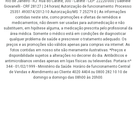
Rio de Janeiro - RJ: Rua do Catete, 300 - Catete - CEP: 22220-000 | Gabriele
Giovanelli - CRF 28127 | 24 horas| Autorização de funcionamento: Processo:
25351.493074/2012-10 Autorização/MS: 7.25279.0 | As informações
contidas neste site, como promoções e ofertas de remédios e
medicamentos, não devem ser usadas para automedicação e não
substituem, em hipótese alguma, a medicação prescrita pelo profissional da
área médica. Somente o médico está em condições de diagnosticar
qualquer problema de saúde e prescrever o tratamento adequado. Os
preços e as promoções são válidos apenas para compras via internet. As
fotos contidas em nosso site são meramente ilustrativas. *Preços e
disponibilidade sujeitos a alterações no decorrer do dia. Antibióticos e
antimicrobianos vendas apenas em lojas físicas ou televendas. Portaria nº
344 - 01/02/1999 - Ministério da Saúde. Horário de funcionamento Central
de Vendas e Atendimento ao Cliente 4020 4404 ou 0800 282 10 10 de
domingo a domingo das 08h00 às 20h00.
LGPD Aceite os Cookies