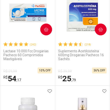
COMPRAR
COMPRAR
(242)
(218)
Lactase 10.000 Fcc Drogarias
Suplemento Acetilcisteína
Pacheco 60 Comprimidos
600mg Drogarias Pacheco 16
Mastigáveis
Sachês
10% OFF
36% OFF
R$ 59,99
R$ 39,99
54
25
R$
R$
,17
,79
ADICIONAR AOS FAVORITOS
ADI
FECHAR
FECHAR
F
F
Laboratório
Por Menos
Laboratório
Por Menos