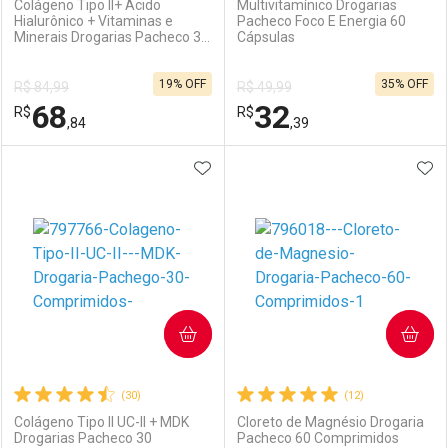
Colágeno Tipo II+ Ácido
Multivitamínico Drogarias
Hialurônico + Vitaminas e
Pacheco Foco E Energia 60
Minerais Drogarias Pacheco 30
Cápsulas
Ativar Desconto
Ativar Desconto
Cápsulas
19% OFF
35% OFF
R$ 84,99
R$ 49,99
Comprar sem Desconto
Comprar sem Desconto
68
32
R$
Comprar sem Desconto
R$
Comprar sem Desconto
Por R$ 23,99/cada
Por R$ 135,99/cada
,84
,39
Por R$ 23,99/cada
Por R$ 135,99/cada
ADICIONAR AOS FAVORITOS
ADI
FECHAR
FECHAR
F
F
Laboratório
Por Menos
Laboratório
Por Menos
COMPRAR
COMPRAR
(30)
(12)
Colágeno Tipo II UC-II + MDK
Cloreto de Magnésio Drogaria
Drogarias Pacheco 30
Pacheco 60 Comprimidos