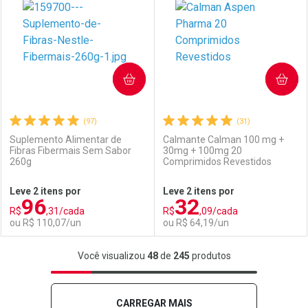
Laboratório
Por Menos
Laboratório
Por Menos
COMPRAR
COMPRAR
(97)
(31)
Suplemento Alimentar de
Calmante Calman 100 mg +
Fibras Fibermais Sem Sabor
30mg + 100mg 20
260g
Comprimidos Revestidos
Ativar Desconto
Ativar Desconto
Leve 2 itens por
Leve 2 itens por
96
32
Comprar sem Desconto
Comprar sem Desconto
R$
,31/cada
R$
,09/cada
Comprar sem Desconto
Comprar sem Desconto
Por R$ 30,86/cada
Por R$ 13,99/cada
ou R$ 110,07/un
ou R$ 64,19/un
Por R$ 30,86/cada
Por R$ 13,99/cada
FECHAR
FECHAR
F
F
Você visualizou
48
de
245
produtos
Laboratório
Por Menos
Laboratório
Por Menos
CARREGAR MAIS