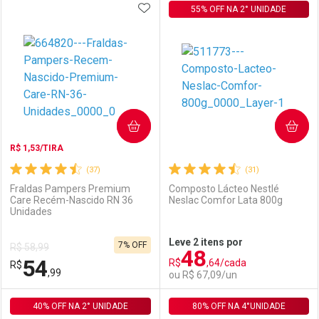
ADICIONAR AOS FAVORITOS
FECHAR
FECHAR
55% OFF NA 2° UNIDADE
F
F
Laboratório
Por Menos
Laboratório
Por Menos
COMPRAR
COMPRAR
R$ 1,53/TIRA
(37)
(31)
Fraldas Pampers Premium
Composto Lácteo Nestlé
Care Recém-Nascido RN 36
Neslac Comfor Lata 800g
Unidades
Ativar Desconto
Ativar Desconto
Leve 2 itens por
7% OFF
R$ 58,99
48
Comprar sem Desconto
Comprar sem Desconto
54
R$
,64/cada
R$
Comprar sem Desconto
Comprar sem Desconto
Por R$ 14,99/cada
Por R$ 119,90/cada
,99
ou R$ 67,09/un
Por R$ 14,99/cada
Por R$ 119,90/cada
40% OFF NA 2° UNIDADE
FECHAR
FECHAR
80% OFF NA 4°UNIDADE
F
F