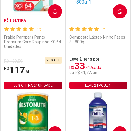
COMPRAR
COMPRAR
R$ 1,84/TIRA
(60)
(74)
Fralda Pampers Pants
Composto Lácteo Ninho Fases
Premium Care Roupinha XG 64
3+ 800g
Unidades
Ativar Desconto
Ativar Desconto
Leve 2 itens por
26% OFF
R$ 159,59
33
Comprar sem Desconto
Comprar sem Desconto
117
R$
,41/cada
R$
Comprar sem Desconto
Comprar sem Desconto
Por R$ 114,34/cada
Por R$ 43,28/cada
,50
ou R$ 41,77/un
Por R$ 114,34/cada
Por R$ 43,28/cada
50% OFF NA 2° UNIDADE
FECHAR
FECHAR
LEVE 2 PAGUE 1
F
F
Laboratório
Por Menos
Laboratório
Por Menos