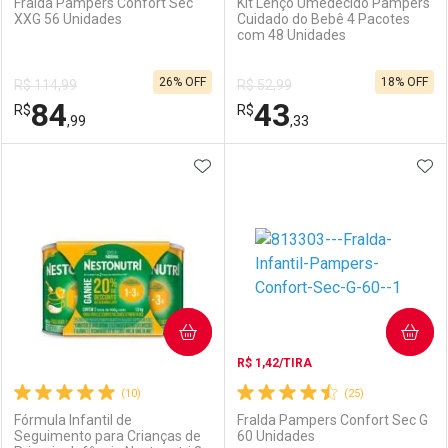
Fralda Pampers Confort Sec
Kit Lenço Umedecido Pampers
XXG 56 Unidades
Cuidado do Bebê 4 Pacotes
com 48 Unidades
Ativar Desconto
Ativar Desconto
26% OFF
18% OFF
R$ 114,99
R$ 52,99
Comprar sem Desconto
Comprar sem Desconto
84
43
R$
Comprar sem Desconto
R$
Comprar sem Desconto
Por R$ 154,11/cada
Por R$ 9,90/cada
,99
,33
Por R$ 154,11/cada
Por R$ 9,90/cada
ADICIONAR AOS FAVORITOS
ADI
FECHAR
FECHAR
F
F
Laboratório
Por Menos
Laboratório
Por Menos
COMPRAR
COMPRAR
R$ 1,42/TIRA
(10)
(25)
Fórmula Infantil de
Fralda Pampers Confort Sec G
Seguimento para Crianças de
60 Unidades