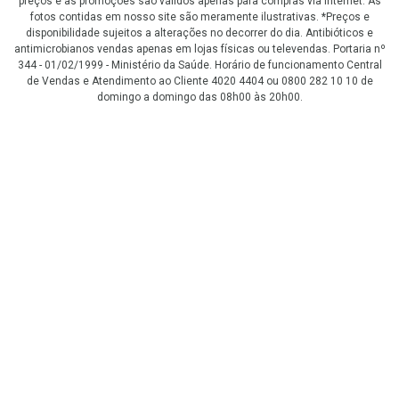
preços e as promoções são válidos apenas para compras via internet. As
fotos contidas em nosso site são meramente ilustrativas. *Preços e
disponibilidade sujeitos a alterações no decorrer do dia. Antibióticos e
antimicrobianos vendas apenas em lojas físicas ou televendas. Portaria nº
344 - 01/02/1999 - Ministério da Saúde. Horário de funcionamento Central
de Vendas e Atendimento ao Cliente 4020 4404 ou 0800 282 10 10 de
domingo a domingo das 08h00 às 20h00.
LGPD Aceite os Cookies