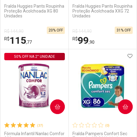
Fralda Huggies Pants Roupinha
Fralda Huggies Pants Roupinha
Proteção Acolchoada XG 80
Proteção Acolchoada XXG 72
Unidades
Unidades
20% OFF
31% OFF
R$ 144,90
R$ 144,90
115
99
R$
R$
,77
,90
ADI
50% OFF NA 2° UNIDADE
FECHAR
FECHAR
F
F
Laboratório
Por Menos
Laboratório
Por Menos
COMPRAR
COMPRAR
(37)
(0)
Fórmula Infantil Nanlac Comfor
Fralda Pampers Confort Sec