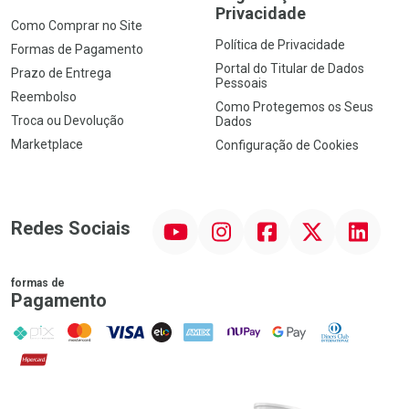
Privacidade
Como Comprar no Site
Política de Privacidade
Formas de Pagamento
Portal do Titular de Dados
Prazo de Entrega
Pessoais
Reembolso
Como Protegemos os Seus
Troca ou Devolução
Dados
Marketplace
Configuração de Cookies
YouTube
Instagram
Facebook
Twitter
Linkedin
Redes Sociais
formas de
Pagamento
PIX
MasterCard
VISA
ELO
AMEX
NuPay
Google Pay
Diners Club
Hipercard