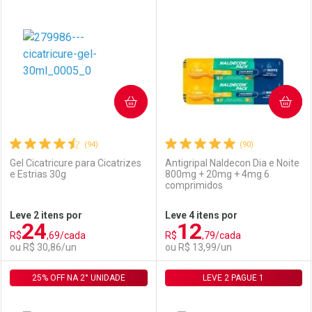
Laboratório
Por Menos
Laboratório
Por Menos
COMPRAR
COMPRAR
(94)
(90)
Gel Cicatricure para Cicatrizes
Antigripal Naldecon Dia e Noite
e Estrias 30g
800mg + 20mg + 4mg 6
comprimidos
Ativar Desconto
Ativar Desconto
Leve 2 itens por
Leve 4 itens por
24
12
Comprar sem Desconto
Comprar sem Desconto
R$
,69/cada
R$
,79/cada
Comprar sem Desconto
Comprar sem Desconto
Por R$ 54,99/cada
Por R$ 67,09/cada
ou R$ 30,86/un
ou R$ 13,99/un
Por R$ 54,99/cada
Por R$ 67,09/cada
25% OFF NA 2° UNIDADE
FECHAR
FECHAR
LEVE 2 PAGUE 1
F
F