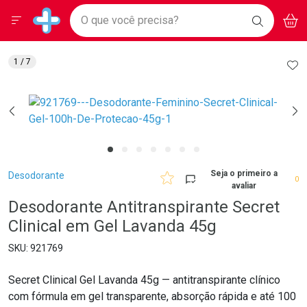
Drogarias Pacheco
Menu
Aces
Ir direto para a home
O que você precisa?
BAIXE
V
i
Baixe nosso APP e aproveite Ofertas Exclusivas!
BUSCAR
O APP
Navegue pela página
Ir direto para o conteúdo
Faça a sua busca
Ir direto para a busca
Ir direto para a conta
AD
1
/ 7
Ir direto para a ajuda
Ir direto para a notificações
Ir direto para o carrinho
Ir direto para o menu
Breadcrumb
Seja o primeiro a
Desodorante
0
avaliar
Desodorante Antitranspirante Secret
Clinical em Gel Lavanda 45g
921769
Secret Clinical Gel Lavanda 45g — antitranspirante clínico
com fórmula em gel transparente, absorção rápida e até 100