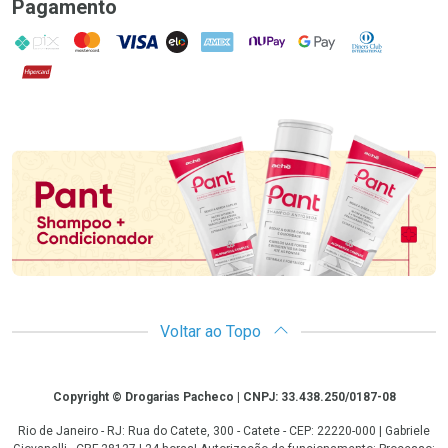
Pagamento
PIX
MasterCard
VISA
ELO
AMEX
NuPay
Google Pay
Diners Club
Hipercard
Promoção em Destaque
Voltar ao Topo
Copyright
Copyright © Drogarias Pacheco | CNPJ: 33.438.250/0187-08
Rio de Janeiro - RJ: Rua do Catete, 300 - Catete - CEP: 22220-000 | Gabriele