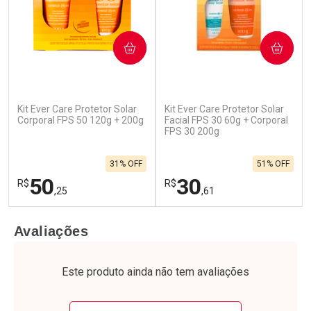
COMPRAR
COMPRAR
Kit Ever Care Protetor Solar
Kit Ever Care Protetor Solar
Ativar Desconto
Ativar Desconto
Corporal FPS 50 120g + 200g
Facial FPS 30 60g + Corporal
Comprar sem Desconto
FPS 30 200g
Comprar sem Desconto
Por R$ 32,24/cada
Por R$ 23,59/cada
Comprar sem Desconto
Comprar sem Desconto
31% OFF
51% OFF
Por R$ 32,24/cada
Por R$ 23,59/cada
50
30
R$
R$
,25
,61
FECHAR
F
FECHAR
F
Avaliações
Laboratório
Laboratório
Por Menos
Por Menos
Este produto ainda não tem avaliações