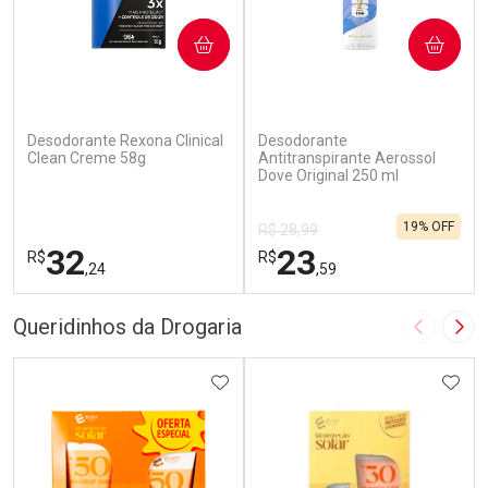
COMPRAR
COMPRAR
Desodorante Rexona Clinical
Desodorante
Clean Creme 58g
Antitranspirante Aerossol
Dove Original 250 ml
19% OFF
R$ 28,99
32
23
R$
R$
,24
,59
FECHAR
F
FECHAR
F
Queridinhos da Drogaria
Imagem A
Pró
Laboratório
Laboratório
Por Menos
ADICIONAR AOS FAVORITOS
Por Menos
ADIC