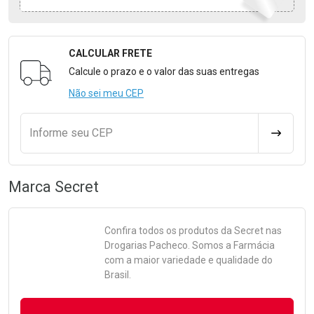
CALCULAR FRETE
Formulário para Calcular o Frete
Calcule o prazo e o valor das suas entregas
Não sei meu CEP
Informe seu CEP
CALCULA
Marca
Secret
Confira todos os produtos da
Secret
nas
Drogarias Pacheco. Somos a Farmácia
com a maior variedade e qualidade do
Brasil.