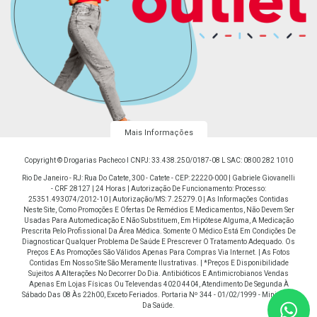
Mais Informações
Copyright © Drogarias Pacheco I CNPJ: 33.438.250/0187-08 L SAC: 0800 282 1010
Rio De Janeiro - RJ: Rua Do Catete, 300 - Catete - CEP: 22220-000 | Gabriele Giovanelli
- CRF 28127 | 24 Horas | Autorização De Funcionamento: Processo:
25351.493074/2012-10 | Autorização/MS: 7.25279.0 | As Informações Contidas
Neste Site, Como Promoções E Ofertas De Remédios E Medicamentos, Não Devem Ser
Usadas Para Automedicação E Não Substituem, Em Hipótese Alguma, A Medicação
Prescrita Pelo Profissional Da Área Médica. Somente O Médico Está Em Condições De
Diagnosticar Qualquer Problema De Saúde E Prescrever O Tratamento Adequado. Os
Preços E As Promoções São Válidos Apenas Para Compras Via Internet. | As Fotos
Contidas Em Nosso Site São Meramente Ilustrativas. | *Preços E Disponibilidade
Sujeitos A Alterações No Decorrer Do Dia. Antibióticos E Antimicrobianos Vendas
Apenas Em Lojas Físicas Ou Televendas 4020 4404, Atendimento De Segunda À
Sábado Das 08 Às 22h00, Exceto Feriados. Portaria Nº 344 - 01/02/1999 - Ministério
Da Saúde.