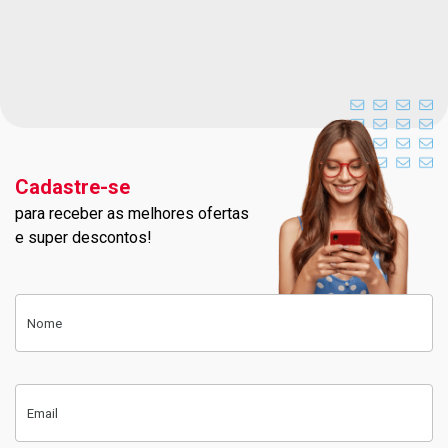
Cadastre-se
para receber as melhores ofertas
Cadastre-se na nossa newslett
e super descontos!
Cadastre-se
Nome
Email