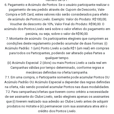
6. Pagamento e Acúmulo de Pontos: Se o usuário participante realizar o
pagamento de seu pedido através de: Cupom de Desconto, Vale-
Compra e Gift Card, estes valores não serão considerados para efeito
de acúmulo de Pontos Livelo. Exemplo: Valor do Produto: R$100,00;
Voucher de desconto de 10%; Valor Final do Produto: R$90,00. O
acúmulo dos Pontos Livelo será sobre o valor efetivo do pagamento em
pecúnia, ou seja, sobre o valor de R$90,00.
7. Montante de acúmulo: Os participantes elegíveis que cumprirem as
condições deste regulamento poderão acumular de duas formas: (i)
Acúmulo Padrão: 1 (um) Ponto Livelo a cada R$1 (um real) em compras
para todos os Participantes, podendo ser alterado pelas Partes a
qualquer tempo.
(ii) Acúmulo Especial: 2 (dois) ou mais Pontos Livelo a cada real em
Campanhas válidas por tempo determinado, conforme regras e
mecânicas definidas na oferta/campanha.
7.1. Em uma compra, o Participante somente pode acumular Pontos OU
Acúmulo Padrão OU Acúmulo Especial a depender das regras definidas
na oferta, não sendo possível acumular Pontos nas duas modalidades.
7.2. Para campanhas/ofertas que tiverem como critério a necessidade
de ser assinante do Clube Livelo, serão elegíveis apenas os assinantes
que (i) tiverem realizado sua adesão ao Clube Livelo antes de adquirir
produtos no Hotsite e (ii) permanecer com sua assinatura ativa até o
crédito dos Pontos Livelo.