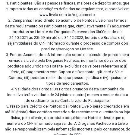
1. Participantes: São as pessoas físicas, maiores de dezoito anos, que
cumpram todas as condições definidas no regulamento, disponível em
www.livelo.com.br/regulamento.
2. Campanha: Terão direito ao acúmulo de Pontos Livelo nos termos
deste regulamento os Participantes que, cumulativamente: (i) adquirirem
produtos no Hotsite da Drogarias Pacheco das 0h00min do dia
21.10.2021 às 23h59min até dia 31.12.2022, horário de Brasília; e (ii)
sejam titulares do CPF informado durante o processo de compra dos
produtos/serviços no Hotsite.
3. Pontos Acumulados: A informação sobre o acúmulo de pontos será
enviada à Livelo pela Drogarias Pacheco, no montante do valor dos
produtos adquiridos no Hotsite, excluídos os valores referentes a: (i)
frete, (ii) pagamentos com Cupom de Desconto, gift card e Vale-
Compra, (iii) pedidos realizados por pessoa jurídica e (iv) quaisquer
tipos de medicamentos.
4. Validade dos Pontos: Os Pontos oriundos desta Campanha de
Incentivo terão validade de 24 (vinte e quatro) meses a contar da data
de creditamento na Conta Livelo do Participante.
5. Prazo para Crédito de Pontos: Os Pontos Livelo serão creditados em
até 30 (trinta) dias corridos contados do recebimento ou retirada na loja
física, pelo cliente, do produto adquirido no Hotsite, desde que o
número do CPF informado seja válido. A Drogarias Pacheco e a Livelo
não se responsabilizam pela informação incorreta, pelo consumidor, do
número de CPF.