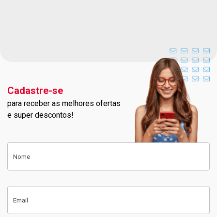
Cadastre-se
para receber as melhores ofertas
Cadastre-se na nossa newslett
e super descontos!
Cadastre-se
Nome
Email