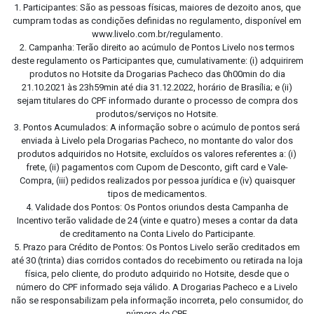
1. Participantes: São as pessoas físicas, maiores de dezoito anos, que
cumpram todas as condições definidas no regulamento, disponível em
www.livelo.com.br/regulamento.
2. Campanha: Terão direito ao acúmulo de Pontos Livelo nos termos
deste regulamento os Participantes que, cumulativamente: (i) adquirirem
produtos no Hotsite da Drogarias Pacheco das 0h00min do dia
21.10.2021 às 23h59min até dia 31.12.2022, horário de Brasília; e (ii)
sejam titulares do CPF informado durante o processo de compra dos
produtos/serviços no Hotsite.
3. Pontos Acumulados: A informação sobre o acúmulo de pontos será
enviada à Livelo pela Drogarias Pacheco, no montante do valor dos
produtos adquiridos no Hotsite, excluídos os valores referentes a: (i)
frete, (ii) pagamentos com Cupom de Desconto, gift card e Vale-
Compra, (iii) pedidos realizados por pessoa jurídica e (iv) quaisquer
tipos de medicamentos.
4. Validade dos Pontos: Os Pontos oriundos desta Campanha de
Incentivo terão validade de 24 (vinte e quatro) meses a contar da data
de creditamento na Conta Livelo do Participante.
5. Prazo para Crédito de Pontos: Os Pontos Livelo serão creditados em
até 30 (trinta) dias corridos contados do recebimento ou retirada na loja
física, pelo cliente, do produto adquirido no Hotsite, desde que o
número do CPF informado seja válido. A Drogarias Pacheco e a Livelo
não se responsabilizam pela informação incorreta, pelo consumidor, do
número de CPF.