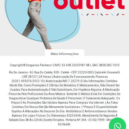
Mais Informações
Copyright © Drogarias Pacheco I CNPJ: 33.438.250/0187-08 L SAC: 0800 282 1010
Rio De Janeiro - RJ: Rua Do Catete, 300 - Catete - CEP: 22220-000 | Gabriele Giovanelli
- CRF 28127 | 24 Horas | Autorização De Funcionamento: Processo:
25351.493074/2012-10 | Autorização/MS: 7.25279.0 | As Informações Contidas
Neste Site, Como Promoções E Ofertas De Remédios E Medicamentos, Não Devem Ser
Usadas Para Automedicação E Não Substituem, Em Hipótese Alguma, A Medicação
Prescrita Pelo Profissional Da Área Médica. Somente O Médico Está Em Condições De
Diagnosticar Qualquer Problema De Saúde E Prescrever O Tratamento Adequado. Os
Preços E As Promoções São Válidos Apenas Para Compras Via Internet. | As Fotos
Contidas Em Nosso Site São Meramente Ilustrativas. | *Preços E Disponibilidade
Sujeitos A Alterações No Decorrer Do Dia. Antibióticos E Antimicrobianos Vendas
Apenas Em Lojas Físicas Ou Televendas 4020 4404, Atendimento De Segunda À
Sábado Das 08 Às 22h00, Exceto Feriados. Portaria Nº 344 - 01/02/1999 - Ministério
Da Saúde.