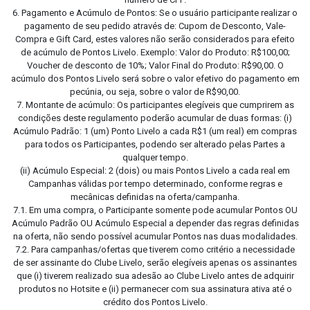
6. Pagamento e Acúmulo de Pontos: Se o usuário participante realizar o
pagamento de seu pedido através de: Cupom de Desconto, Vale-
Compra e Gift Card, estes valores não serão considerados para efeito
de acúmulo de Pontos Livelo. Exemplo: Valor do Produto: R$100,00;
Voucher de desconto de 10%; Valor Final do Produto: R$90,00. O
acúmulo dos Pontos Livelo será sobre o valor efetivo do pagamento em
pecúnia, ou seja, sobre o valor de R$90,00.
7. Montante de acúmulo: Os participantes elegíveis que cumprirem as
condições deste regulamento poderão acumular de duas formas: (i)
Acúmulo Padrão: 1 (um) Ponto Livelo a cada R$1 (um real) em compras
para todos os Participantes, podendo ser alterado pelas Partes a
qualquer tempo.
(ii) Acúmulo Especial: 2 (dois) ou mais Pontos Livelo a cada real em
Campanhas válidas por tempo determinado, conforme regras e
mecânicas definidas na oferta/campanha.
7.1. Em uma compra, o Participante somente pode acumular Pontos OU
Acúmulo Padrão OU Acúmulo Especial a depender das regras definidas
na oferta, não sendo possível acumular Pontos nas duas modalidades.
7.2. Para campanhas/ofertas que tiverem como critério a necessidade
de ser assinante do Clube Livelo, serão elegíveis apenas os assinantes
que (i) tiverem realizado sua adesão ao Clube Livelo antes de adquirir
produtos no Hotsite e (ii) permanecer com sua assinatura ativa até o
crédito dos Pontos Livelo.