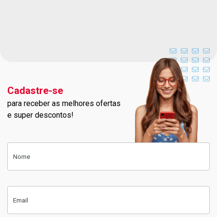
Cadastre-se
para receber as melhores ofertas
Cadastre-se na nossa newslett
e super descontos!
Cadastre-se
Nome
Email