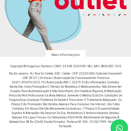
Mais Informações
Copyright © Drogarias Pacheco I CNPJ: 33.438.250/0187-08 L SAC: 0800 282 1010
Rio De Janeiro - RJ: Rua Do Catete, 300 - Catete - CEP: 22220-000 | Gabriele Giovanelli
- CRF 28127 | 24 Horas | Autorização De Funcionamento: Processo:
25351.493074/2012-10 | Autorização/MS: 7.25279.0 | As Informações Contidas
Neste Site, Como Promoções E Ofertas De Remédios E Medicamentos, Não Devem Ser
Usadas Para Automedicação E Não Substituem, Em Hipótese Alguma, A Medicação
Prescrita Pelo Profissional Da Área Médica. Somente O Médico Está Em Condições De
Diagnosticar Qualquer Problema De Saúde E Prescrever O Tratamento Adequado. Os
Preços E As Promoções São Válidos Apenas Para Compras Via Internet. | As Fotos
Contidas Em Nosso Site São Meramente Ilustrativas. | *Preços E Disponibilidade
Sujeitos A Alterações No Decorrer Do Dia. Antibióticos E Antimicrobianos Vendas
Apenas Em Lojas Físicas Ou Televendas 4020 4404, Atendimento De Segunda À
Sábado Das 08 Às 22h00, Exceto Feriados. Portaria Nº 344 - 01/02/1999 - Ministério
Da Saúde.