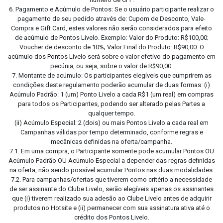
6. Pagamento e Acúmulo de Pontos: Se o usuário participante realizar o
pagamento de seu pedido através de: Cupom de Desconto, Vale-
Compra e Gift Card, estes valores não serão considerados para efeito
de acúmulo de Pontos Livelo. Exemplo: Valor do Produto: R$100,00;
Voucher de desconto de 10%; Valor Final do Produto: R$90,00. O
acúmulo dos Pontos Livelo será sobre o valor efetivo do pagamento em
pecúnia, ou seja, sobre o valor de R$90,00.
7. Montante de acúmulo: Os participantes elegíveis que cumprirem as
condições deste regulamento poderão acumular de duas formas: (i)
Acúmulo Padrão: 1 (um) Ponto Livelo a cada R$1 (um real) em compras
para todos os Participantes, podendo ser alterado pelas Partes a
qualquer tempo.
(ii) Acúmulo Especial: 2 (dois) ou mais Pontos Livelo a cada real em
Campanhas válidas por tempo determinado, conforme regras e
mecânicas definidas na oferta/campanha.
7.1. Em uma compra, o Participante somente pode acumular Pontos OU
Acúmulo Padrão OU Acúmulo Especial a depender das regras definidas
na oferta, não sendo possível acumular Pontos nas duas modalidades.
7.2. Para campanhas/ofertas que tiverem como critério a necessidade
de ser assinante do Clube Livelo, serão elegíveis apenas os assinantes
que (i) tiverem realizado sua adesão ao Clube Livelo antes de adquirir
produtos no Hotsite e (ii) permanecer com sua assinatura ativa até o
crédito dos Pontos Livelo.