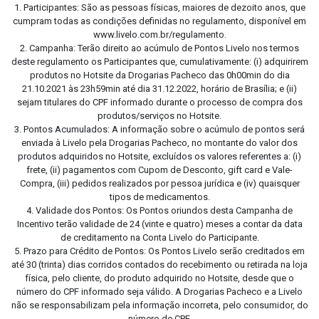
1. Participantes: São as pessoas físicas, maiores de dezoito anos, que
cumpram todas as condições definidas no regulamento, disponível em
www.livelo.com.br/regulamento.
2. Campanha: Terão direito ao acúmulo de Pontos Livelo nos termos
deste regulamento os Participantes que, cumulativamente: (i) adquirirem
produtos no Hotsite da Drogarias Pacheco das 0h00min do dia
21.10.2021 às 23h59min até dia 31.12.2022, horário de Brasília; e (ii)
sejam titulares do CPF informado durante o processo de compra dos
produtos/serviços no Hotsite.
3. Pontos Acumulados: A informação sobre o acúmulo de pontos será
enviada à Livelo pela Drogarias Pacheco, no montante do valor dos
produtos adquiridos no Hotsite, excluídos os valores referentes a: (i)
frete, (ii) pagamentos com Cupom de Desconto, gift card e Vale-
Compra, (iii) pedidos realizados por pessoa jurídica e (iv) quaisquer
tipos de medicamentos.
4. Validade dos Pontos: Os Pontos oriundos desta Campanha de
Incentivo terão validade de 24 (vinte e quatro) meses a contar da data
de creditamento na Conta Livelo do Participante.
5. Prazo para Crédito de Pontos: Os Pontos Livelo serão creditados em
até 30 (trinta) dias corridos contados do recebimento ou retirada na loja
física, pelo cliente, do produto adquirido no Hotsite, desde que o
número do CPF informado seja válido. A Drogarias Pacheco e a Livelo
não se responsabilizam pela informação incorreta, pelo consumidor, do
número de CPF.