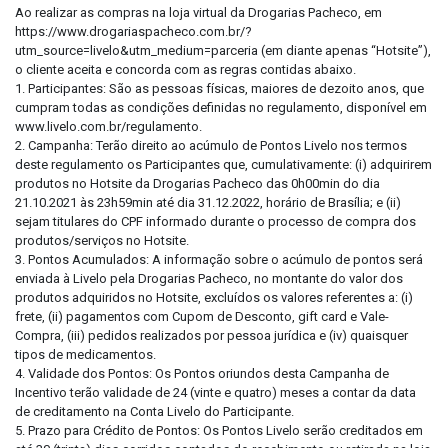
Ao realizar as compras na loja virtual da Drogarias Pacheco, em
https://www.drogariaspacheco.com.br/?
utm_source=livelo&utm_medium=parceria (em diante apenas “Hotsite”),
o cliente aceita e concorda com as regras contidas abaixo.
1. Participantes: São as pessoas físicas, maiores de dezoito anos, que
cumpram todas as condições definidas no regulamento, disponível em
www.livelo.com.br/regulamento.
2. Campanha: Terão direito ao acúmulo de Pontos Livelo nos termos
deste regulamento os Participantes que, cumulativamente: (i) adquirirem
produtos no Hotsite da Drogarias Pacheco das 0h00min do dia
21.10.2021 às 23h59min até dia 31.12.2022, horário de Brasília; e (ii)
sejam titulares do CPF informado durante o processo de compra dos
produtos/serviços no Hotsite.
3. Pontos Acumulados: A informação sobre o acúmulo de pontos será
enviada à Livelo pela Drogarias Pacheco, no montante do valor dos
produtos adquiridos no Hotsite, excluídos os valores referentes a: (i)
frete, (ii) pagamentos com Cupom de Desconto, gift card e Vale-
Compra, (iii) pedidos realizados por pessoa jurídica e (iv) quaisquer
tipos de medicamentos.
4. Validade dos Pontos: Os Pontos oriundos desta Campanha de
Incentivo terão validade de 24 (vinte e quatro) meses a contar da data
de creditamento na Conta Livelo do Participante.
5. Prazo para Crédito de Pontos: Os Pontos Livelo serão creditados em