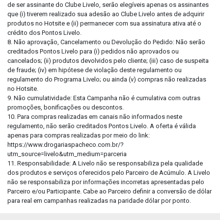
de ser assinante do Clube Livelo, serão elegíveis apenas os assinantes
que (i) tiverem realizado sua adesão ao Clube Livelo antes de adquirir
produtos no Hotsite e (ii) permanecer com sua assinatura ativa até o
crédito dos Pontos Livelo.
8. Não aprovação, Cancelamento ou Devolução do Pedido: Não serão
creditados Pontos Livelo para (i) pedidos não aprovados ou
cancelados; (ii) produtos devolvidos pelo cliente; (iii) caso de suspeita
de fraude; (iv) em hipótese de violação deste regulamento ou
regulamento do Programa Livelo; ou ainda (v) compras não realizadas
no Hotsite.
9. Não cumulatividade: Esta Campanha não é cumulativa com outras
promoções, bonificações ou descontos.
10. Para compras realizadas em canais não informados neste
regulamento, não serão creditados Pontos Livelo. A oferta é válida
apenas para compras realizadas por meio do link:
https://www.drogariaspacheco.com.br/?
utm_source=livelo&utm_medium=parceria
11. Responsabilidade: A Livelo não se responsabiliza pela qualidade
dos produtos e serviços oferecidos pelo Parceiro de Acúmulo. A Livelo
não se responsabiliza por informações incorretas apresentadas pelo
Parceiro e/ou Participante. Cabe ao Parceiro definir a conversão de dólar
para real em campanhas realizadas na paridade dólar por ponto.