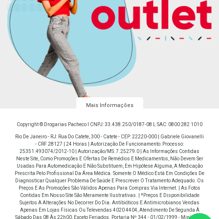
Mais Informações
Copyright © Drogarias Pacheco I CNPJ: 33.438.250/0187-08 L SAC: 0800 282 1010
Rio De Janeiro - RJ: Rua Do Catete, 300 - Catete - CEP: 22220-000 | Gabriele Giovanelli
- CRF 28127 | 24 Horas | Autorização De Funcionamento: Processo:
25351.493074/2012-10 | Autorização/MS: 7.25279.0 | As Informações Contidas
Neste Site, Como Promoções E Ofertas De Remédios E Medicamentos, Não Devem Ser
Usadas Para Automedicação E Não Substituem, Em Hipótese Alguma, A Medicação
Prescrita Pelo Profissional Da Área Médica. Somente O Médico Está Em Condições De
Diagnosticar Qualquer Problema De Saúde E Prescrever O Tratamento Adequado. Os
Preços E As Promoções São Válidos Apenas Para Compras Via Internet. | As Fotos
Contidas Em Nosso Site São Meramente Ilustrativas. | *Preços E Disponibilidade
Sujeitos A Alterações No Decorrer Do Dia. Antibióticos E Antimicrobianos Vendas
Apenas Em Lojas Físicas Ou Televendas 4020 4404, Atendimento De Segunda À
Sábado Das 08 Às 22h00, Exceto Feriados. Portaria Nº 344 - 01/02/1999 - Ministério