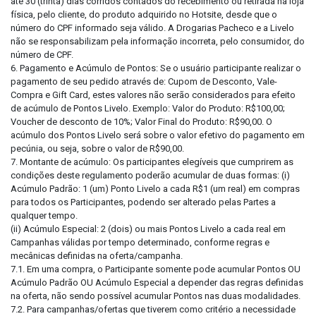
até 30 (trinta) dias corridos contados do recebimento ou retirada na loja
física, pelo cliente, do produto adquirido no Hotsite, desde que o
número do CPF informado seja válido. A Drogarias Pacheco e a Livelo
não se responsabilizam pela informação incorreta, pelo consumidor, do
número de CPF.
6. Pagamento e Acúmulo de Pontos: Se o usuário participante realizar o
pagamento de seu pedido através de: Cupom de Desconto, Vale-
Compra e Gift Card, estes valores não serão considerados para efeito
de acúmulo de Pontos Livelo. Exemplo: Valor do Produto: R$100,00;
Voucher de desconto de 10%; Valor Final do Produto: R$90,00. O
acúmulo dos Pontos Livelo será sobre o valor efetivo do pagamento em
pecúnia, ou seja, sobre o valor de R$90,00.
7. Montante de acúmulo: Os participantes elegíveis que cumprirem as
condições deste regulamento poderão acumular de duas formas: (i)
Acúmulo Padrão: 1 (um) Ponto Livelo a cada R$1 (um real) em compras
para todos os Participantes, podendo ser alterado pelas Partes a
qualquer tempo.
(ii) Acúmulo Especial: 2 (dois) ou mais Pontos Livelo a cada real em
Campanhas válidas por tempo determinado, conforme regras e
mecânicas definidas na oferta/campanha.
7.1. Em uma compra, o Participante somente pode acumular Pontos OU
Acúmulo Padrão OU Acúmulo Especial a depender das regras definidas
na oferta, não sendo possível acumular Pontos nas duas modalidades.
7.2. Para campanhas/ofertas que tiverem como critério a necessidade