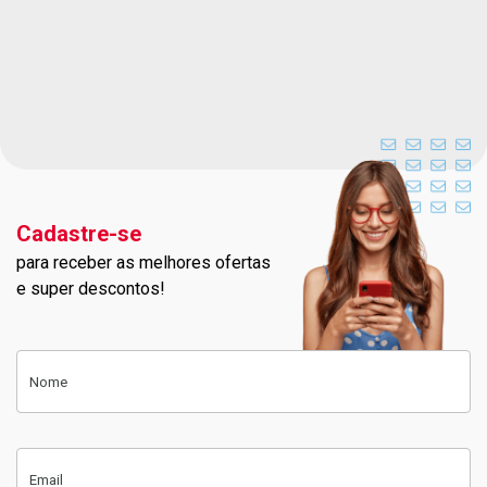
Cadastre-se
para receber as melhores ofertas
Cadastre-se na nossa newslett
e super descontos!
Cadastre-se
Nome
Email