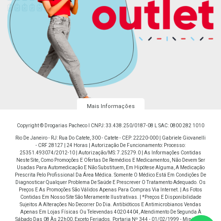
Mais Informações
Copyright © Drogarias Pacheco I CNPJ: 33.438.250/0187-08 L SAC: 0800 282 1010
Rio De Janeiro - RJ: Rua Do Catete, 300 - Catete - CEP: 22220-000 | Gabriele Giovanelli
- CRF 28127 | 24 Horas | Autorização De Funcionamento: Processo:
25351.493074/2012-10 | Autorização/MS: 7.25279.0 | As Informações Contidas
Neste Site, Como Promoções E Ofertas De Remédios E Medicamentos, Não Devem Ser
Usadas Para Automedicação E Não Substituem, Em Hipótese Alguma, A Medicação
Prescrita Pelo Profissional Da Área Médica. Somente O Médico Está Em Condições De
Diagnosticar Qualquer Problema De Saúde E Prescrever O Tratamento Adequado. Os
Preços E As Promoções São Válidos Apenas Para Compras Via Internet. | As Fotos
Contidas Em Nosso Site São Meramente Ilustrativas. | *Preços E Disponibilidade
Sujeitos A Alterações No Decorrer Do Dia. Antibióticos E Antimicrobianos Vendas
Apenas Em Lojas Físicas Ou Televendas 4020 4404, Atendimento De Segunda À
Sábado Das 08 Às 22h00, Exceto Feriados. Portaria Nº 344 - 01/02/1999 - Ministério