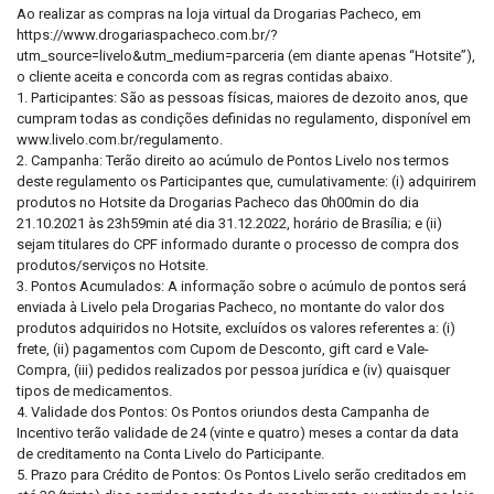
Ao realizar as compras na loja virtual da Drogarias Pacheco, em
https://www.drogariaspacheco.com.br/?
utm_source=livelo&utm_medium=parceria (em diante apenas “Hotsite”),
o cliente aceita e concorda com as regras contidas abaixo.
1. Participantes: São as pessoas físicas, maiores de dezoito anos, que
cumpram todas as condições definidas no regulamento, disponível em
www.livelo.com.br/regulamento.
2. Campanha: Terão direito ao acúmulo de Pontos Livelo nos termos
deste regulamento os Participantes que, cumulativamente: (i) adquirirem
produtos no Hotsite da Drogarias Pacheco das 0h00min do dia
21.10.2021 às 23h59min até dia 31.12.2022, horário de Brasília; e (ii)
sejam titulares do CPF informado durante o processo de compra dos
produtos/serviços no Hotsite.
3. Pontos Acumulados: A informação sobre o acúmulo de pontos será
enviada à Livelo pela Drogarias Pacheco, no montante do valor dos
produtos adquiridos no Hotsite, excluídos os valores referentes a: (i)
frete, (ii) pagamentos com Cupom de Desconto, gift card e Vale-
Compra, (iii) pedidos realizados por pessoa jurídica e (iv) quaisquer
tipos de medicamentos.
4. Validade dos Pontos: Os Pontos oriundos desta Campanha de
Incentivo terão validade de 24 (vinte e quatro) meses a contar da data
de creditamento na Conta Livelo do Participante.
5. Prazo para Crédito de Pontos: Os Pontos Livelo serão creditados em