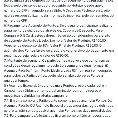
até 30 (trinta) dias corridos contados do recebimento ou retirada na loja
física, pelo cliente, do produto adquirido no Hotsite, desde que o
número do CPF informado seja válido. A Drogarias Pacheco e a Livelo
não se responsabilizam pela informação incorreta, pelo consumidor, do
número de CPF.
6. Pagamento e Acúmulo de Pontos: Se o usuário participante realizar o
pagamento de seu pedido através de: Cupom de Desconto, Vale-
Compra e Gift Card, estes valores não serão considerados para efeito
de acúmulo de Pontos Livelo. Exemplo: Valor do Produto: R$100,00;
Voucher de desconto de 10%; Valor Final do Produto: R$90,00. O
acúmulo dos Pontos Livelo será sobre o valor efetivo do pagamento em
pecúnia, ou seja, sobre o valor de R$90,00.
7. Montante de acúmulo: Os participantes elegíveis que cumprirem as
condições deste regulamento poderão acumular de duas formas: (i)
Acúmulo Padrão: 1 (um) Ponto Livelo a cada R$1 (um real) em compras
para todos os Participantes, podendo ser alterado pelas Partes a
qualquer tempo.
(ii) Acúmulo Especial: 2 (dois) ou mais Pontos Livelo a cada real em
Campanhas válidas por tempo determinado, conforme regras e
mecânicas definidas na oferta/campanha.
7.1. Em uma compra, o Participante somente pode acumular Pontos OU
Acúmulo Padrão OU Acúmulo Especial a depender das regras definidas
na oferta, não sendo possível acumular Pontos nas duas modalidades.
7.2. Para campanhas/ofertas que tiverem como critério a necessidade