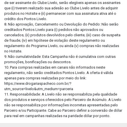
de ser assinante do Clube Livelo, serão elegíveis apenas os assinantes
que (i) tiverem realizado sua adesão ao Clube Livelo antes de adquirir
produtos no Hotsite e (ii) permanecer com sua assinatura ativa até o
crédito dos Pontos Livelo.
8. Não aprovação, Cancelamento ou Devolução do Pedido: Não serão
creditados Pontos Livelo para (i) pedidos não aprovados ou
cancelados; (ii) produtos devolvidos pelo cliente; (iii) caso de suspeita
de fraude; (iv) em hipótese de violação deste regulamento ou
regulamento do Programa Livelo; ou ainda (v) compras não realizadas
no Hotsite.
9. Não cumulatividade: Esta Campanha não é cumulativa com outras
promoções, bonificações ou descontos.
10. Para compras realizadas em canais não informados neste
regulamento, não serão creditados Pontos Livelo. A oferta é válida
apenas para compras realizadas por meio do link:
https://www.drogariaspacheco.com.br/?
utm_source=livelo&utm_medium=parceria
11. Responsabilidade: A Livelo não se responsabiliza pela qualidade
dos produtos e serviços oferecidos pelo Parceiro de Acúmulo. A Livelo
não se responsabiliza por informações incorretas apresentadas pelo
Parceiro e/ou Participante. Cabe ao Parceiro definir a conversão de dólar
para real em campanhas realizadas na paridade dólar por ponto.