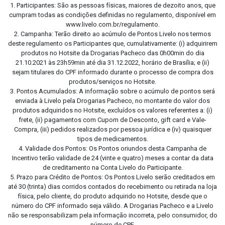
1. Participantes: São as pessoas físicas, maiores de dezoito anos, que
cumpram todas as condições definidas no regulamento, disponível em
www.livelo.com.br/regulamento.
2. Campanha: Terão direito ao acúmulo de Pontos Livelo nos termos
deste regulamento os Participantes que, cumulativamente: (i) adquirirem
produtos no Hotsite da Drogarias Pacheco das 0h00min do dia
21.10.2021 às 23h59min até dia 31.12.2022, horário de Brasília; e (ii)
sejam titulares do CPF informado durante o processo de compra dos
produtos/serviços no Hotsite.
3. Pontos Acumulados: A informação sobre o acúmulo de pontos será
enviada à Livelo pela Drogarias Pacheco, no montante do valor dos
produtos adquiridos no Hotsite, excluídos os valores referentes a: (i)
frete, (ii) pagamentos com Cupom de Desconto, gift card e Vale-
Compra, (iii) pedidos realizados por pessoa jurídica e (iv) quaisquer
tipos de medicamentos.
4. Validade dos Pontos: Os Pontos oriundos desta Campanha de
Incentivo terão validade de 24 (vinte e quatro) meses a contar da data
de creditamento na Conta Livelo do Participante.
5. Prazo para Crédito de Pontos: Os Pontos Livelo serão creditados em
até 30 (trinta) dias corridos contados do recebimento ou retirada na loja
física, pelo cliente, do produto adquirido no Hotsite, desde que o
número do CPF informado seja válido. A Drogarias Pacheco e a Livelo
não se responsabilizam pela informação incorreta, pelo consumidor, do
número de CPF.