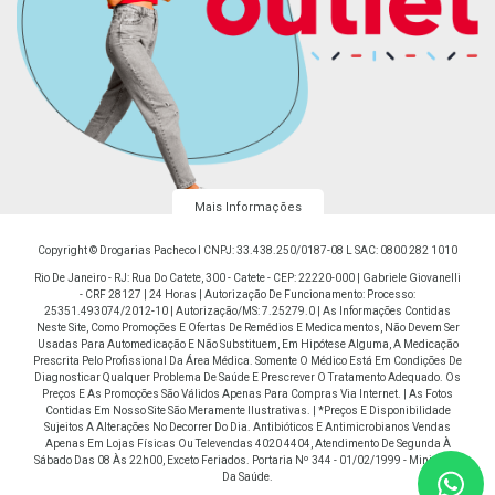
Mais Informações
Copyright © Drogarias Pacheco I CNPJ: 33.438.250/0187-08 L SAC: 0800 282 1010
Rio De Janeiro - RJ: Rua Do Catete, 300 - Catete - CEP: 22220-000 | Gabriele Giovanelli
- CRF 28127 | 24 Horas | Autorização De Funcionamento: Processo:
25351.493074/2012-10 | Autorização/MS: 7.25279.0 | As Informações Contidas
Neste Site, Como Promoções E Ofertas De Remédios E Medicamentos, Não Devem Ser
Usadas Para Automedicação E Não Substituem, Em Hipótese Alguma, A Medicação
Prescrita Pelo Profissional Da Área Médica. Somente O Médico Está Em Condições De
Diagnosticar Qualquer Problema De Saúde E Prescrever O Tratamento Adequado. Os
Preços E As Promoções São Válidos Apenas Para Compras Via Internet. | As Fotos
Contidas Em Nosso Site São Meramente Ilustrativas. | *Preços E Disponibilidade
Sujeitos A Alterações No Decorrer Do Dia. Antibióticos E Antimicrobianos Vendas
Apenas Em Lojas Físicas Ou Televendas 4020 4404, Atendimento De Segunda À
Sábado Das 08 Às 22h00, Exceto Feriados. Portaria Nº 344 - 01/02/1999 - Ministério
Da Saúde.