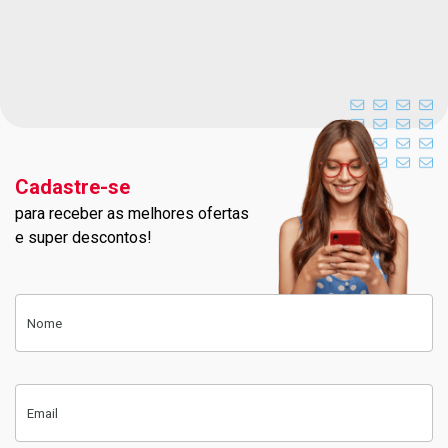
Cadastre-se
para receber as melhores ofertas
Cadastre-se na nossa newslett
e super descontos!
Cadastre-se
Nome
Email