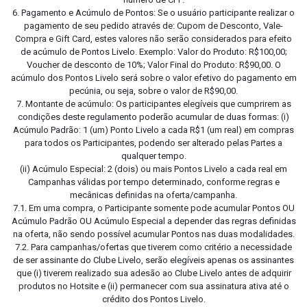
6. Pagamento e Acúmulo de Pontos: Se o usuário participante realizar o
pagamento de seu pedido através de: Cupom de Desconto, Vale-
Compra e Gift Card, estes valores não serão considerados para efeito
de acúmulo de Pontos Livelo. Exemplo: Valor do Produto: R$100,00;
Voucher de desconto de 10%; Valor Final do Produto: R$90,00. O
acúmulo dos Pontos Livelo será sobre o valor efetivo do pagamento em
pecúnia, ou seja, sobre o valor de R$90,00.
7. Montante de acúmulo: Os participantes elegíveis que cumprirem as
condições deste regulamento poderão acumular de duas formas: (i)
Acúmulo Padrão: 1 (um) Ponto Livelo a cada R$1 (um real) em compras
para todos os Participantes, podendo ser alterado pelas Partes a
qualquer tempo.
(ii) Acúmulo Especial: 2 (dois) ou mais Pontos Livelo a cada real em
Campanhas válidas por tempo determinado, conforme regras e
mecânicas definidas na oferta/campanha.
7.1. Em uma compra, o Participante somente pode acumular Pontos OU
Acúmulo Padrão OU Acúmulo Especial a depender das regras definidas
na oferta, não sendo possível acumular Pontos nas duas modalidades.
7.2. Para campanhas/ofertas que tiverem como critério a necessidade
de ser assinante do Clube Livelo, serão elegíveis apenas os assinantes
que (i) tiverem realizado sua adesão ao Clube Livelo antes de adquirir
produtos no Hotsite e (ii) permanecer com sua assinatura ativa até o
crédito dos Pontos Livelo.