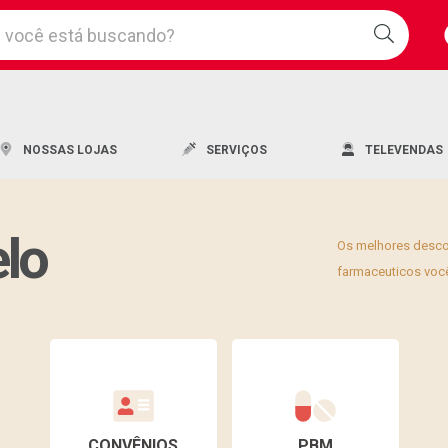
Saiba
corre
NOSSAS LOJAS
SERVIÇOS
TELEVENDAS
elo
Os melhores desc
farmaceuticos você
Uma l
CONVÊNIOS
PBM
Os me