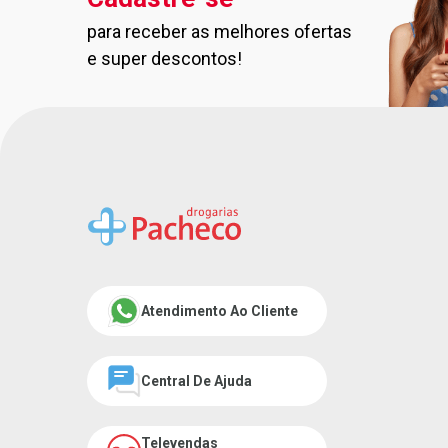
para receber as melhores ofertas
Cadastre-se na nossa new
e super descontos!
Atendimento Ao Cliente
Central De Ajuda
Televendas