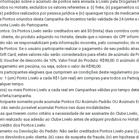
informação sobre o acúmulo de pontos será enviada à Livelo pela Drogarias
idos no Hotsite, excluídos os valores referentes a: (i) frete, (ii) pagamento
iii) pedidos realizados por pessoa jurídica e (iv) quaisquer tipos de medicam
s Pontos oriundos desta Campanha de Incentivo terão validade de 24 (vinte e
onta Livelo do Participante.
Pontos: Os Pontos Livelo serão creditados em até 30 (trinta) dias corridos co
elo cliente, do produto adquirido no Hotsite, desde que o número do CPF inform
elo não se responsabilizam pela informação incorreta, pelo consumidor, do 
e Pontos: Se o usuário participante realizar o pagamento de seu pedido atr
ift Card, estes valores não serão considerados para efeito de acúmulo de P
0; Voucher de desconto de 10%; Valor Final do Produto: R$90,00. O acúmulo d
pagamento em pecúnia, ou seja, sobre o valor de R$90,00.
Os participantes elegíveis que cumprirem as condições deste regulamento p
o: 1 (um) Ponto Livelo a cada R$1 (um real) em compras para todos os Partic
ualquer tempo.
(dois) ou mais Pontos Livelo a cada real em Campanhas válidas por tempo de
 oferta/campanha.
articipante somente pode acumular Pontos OU Acúmulo Padrão OU Acúmulo E
ta, não sendo possível acumular Pontos nas duas modalidades.
as que tiverem como critério a necessidade de ser assinante do Clube Livelo,
erem realizado sua adesão ao Clube Livelo antes de adquirir produtos no Hotsi
 crédito dos Pontos Livelo.
amento ou Devolução do Pedido: Não serão creditados Pontos Livelo para (i
os devolvidos pelo cliente; (iii) caso de suspeita de fraude; (iv) em hipótese 