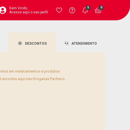
5
0
Bem Vindo,
Acesse aqui o seu perfil
 como fazer o descarte das canetas de forma
Central de
Atendimento
ta
Ajuda
Fale pelo chat
Ajuda? Envie
Televendas
DESCONTOS
ATENDIMENTO
sua solicitação
4020-4404
ontos em medicamentos e produtos
 encontra aqui nas Drogarias Pacheco.
inha completa para toda a família
lhores perfumes estão aqui!