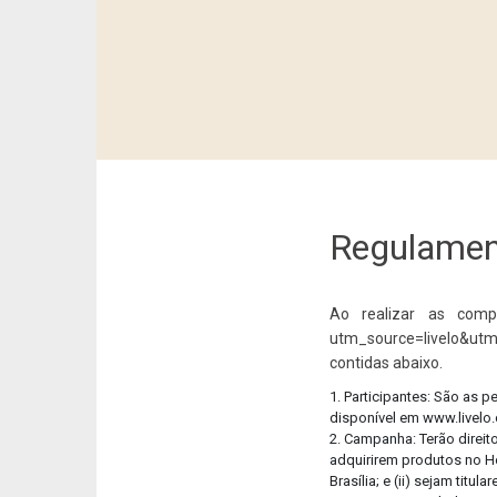
Regulament
Ao realizar as compr
utm_source=livelo&utm
contidas abaixo.
1. Participantes: São as 
disponível em www.livelo
2. Campanha: Terão direit
adquirirem produtos no Ho
Brasília; e (ii) sejam ti