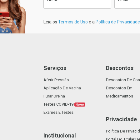
sletter
Anexe a sua Receita
Leia os
Termos de Uso
e a
Política de Privacidade
Clique aqui para fazer o Upload da
sua Receita. (Tamanho máx. 2mb)
Suporta: .pdf
Serviços
Descontos
Aferir Pressão
Descontos De Con
Aplicação De Vacina
Descontos Em
Voltar
Confirmar
Furar Orelha
Medicamentos
Testes COVID-19
Novo
Exames E Testes
Privacidade
Política De Privaci
Institucional
Portal Do Titular 