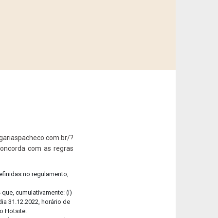
tos de até 50% OFF!
-se
ariaspacheco.com.br/?
concorda com as regras
efinidas no regulamento,
ra aqui o nosso Relatório de Sustentabilidade!
que, cumulativamente: (i)
ia 31.12.2022, horário de
o Hotsite.