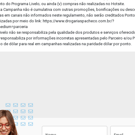
Anexe a sua Receita
o do Programa Livelo; ou ainda (v) compras não realizadas no Hotsite.
sta Campanha não é cumulativa com outras promoções, bonificações ou desc
Faça a foto da receita ou anexe um
as em canais não informados neste regulamento, não serão creditados Pontos 
arquivo para enviar sua receita.
izadas por meio do link: https://www.drogariaspacheco.com.br/?
medium=parceria
ivelo não se responsabiliza pela qualidade dos produtos e serviços oferecid
75% do fluxo concluído.
responsabiliza por informações incorretas apresentadas pelo Parceiro e/ou P
são de dólar para real em campanhas realizadas na paridade dólar por ponto.
Instruções para envio do arquivo
Faça uma foto nítida e clara.
O nome do medicamento, a
quantidade de caixas e o nome do
médico devem estar presentes na
foto da receita enviada.
Não corte o carimbo e CRM do
médico na foto.
Cadastre-se
Nome
Email