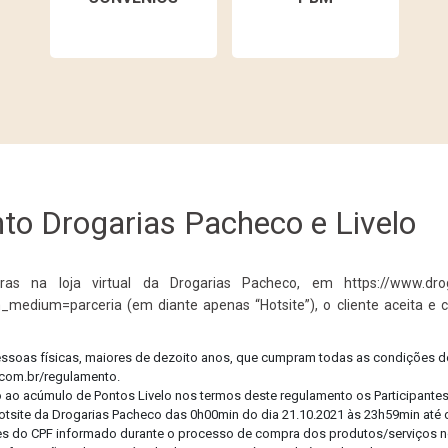
Descon
Cuide
o Drogarias Pacheco e Livelo
as na loja virtual da Drogarias Pacheco, em https://www.drog
_medium=parceria (em diante apenas “Hotsite”), o cliente aceita e 
pessoas físicas, maiores de dezoito anos, que cumpram todas as condições d
Confi
.com.br/regulamento.
o ao acúmulo de Pontos Livelo nos termos deste regulamento os Participantes 
tsite da Drogarias Pacheco das 0h00min do dia 21.10.2021 às 23h59min até d
tulares do CPF informado durante o processo de compra dos produtos/serviços n