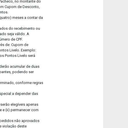
 Pacheco, no montante do
s com Cupom de Desconto,
entos.
 quatro) meses a contar da
ntados do recebimento ou
ado seja válido. A
número de CPF.
avés de: Cupom de
ontos Livelo. Exemplo:
os Pontos Livelo será
oderão acumular de duas
ipantes, podendo ser
terminado, conforme regras
special a depender das
 serão elegíveis apenas
te e (ii) permanecer com
) pedidos não aprovados
de violação deste