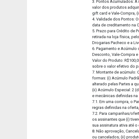
3. Pontos Acumulados: A 
valor dos produtos adquir
gift card e Vale-Compra, (
4. Validade dos Pontos: O
data de creditamento na C
5. Prazo para Crédito de 
retirada na loja física, p
Drogarias Pacheco e a Liv
6. Pagamento e Acúmulo d
Desconto, Vale-Compra e G
Valor do Produto: R$100,0
sobre o valor efetivo do 
7. Montante de acúmulo: 
formas: (i) Acúmulo Padrã
alterado pelas Partes a q
(ii) Acúmulo Especial: 2 
e mecânicas definidas na
7.1. Em uma compra, o P
regras definidas na ofer
7.2. Para campanhas/ofert
os assinantes que (i) tiv
sua assinatura ativa até o
8. Não aprovação, Cancel
ou cancelados; (ii) produt