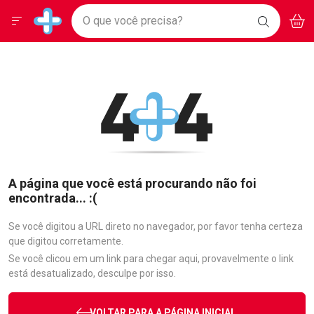
Drogarias Pacheco
Menu
Aces
Ir direto para a home
O que você precisa?
BAIXE
V
i
Baixe nosso APP e aproveite Ofertas Exclusivas!
BUSCAR
O APP
Navegue pela página
Ir direto para o conteúdo
Faça a sua busca
Ir direto para a busca
Ir direto para a conta
Ir direto para a ajuda
Ir direto para a notificações
Ir direto para o carrinho
Ir direto para o menu
A página que você está procurando não foi
encontrada... :(
Se você digitou a URL direto no navegador, por favor tenha certeza
que digitou corretamente.
Se você clicou em um link para chegar aqui, provavelmente o link
está desatualizado, desculpe por isso.
VOLTAR PARA A PÁGINA INICIAL