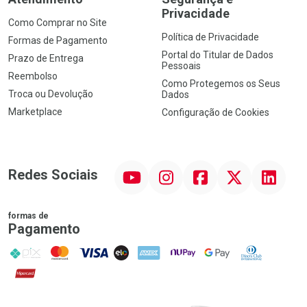
Privacidade
Como Comprar no Site
Política de Privacidade
Formas de Pagamento
Portal do Titular de Dados
Prazo de Entrega
Pessoais
Reembolso
Como Protegemos os Seus
Troca ou Devolução
Dados
Marketplace
Configuração de Cookies
YouTube
Instagram
Facebook
Twitter
Linkedin
Redes Sociais
formas de
Pagamento
PIX
MasterCard
VISA
ELO
AMEX
NuPay
Google Pay
Diners Club
Hipercard