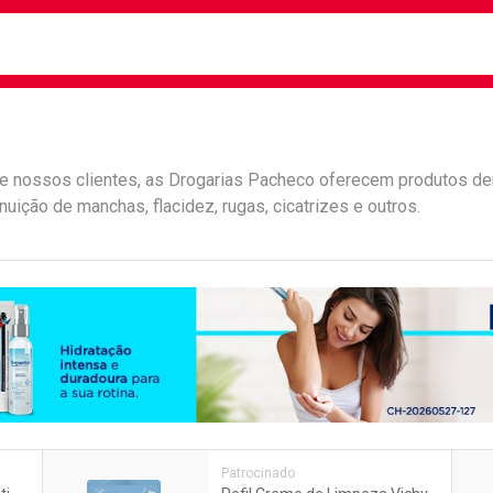
busca
isa?
e nossos clientes, as Drogarias Pacheco oferecem produtos d
uição de manchas, flacidez, rugas, cicatrizes e outros.
e
Patrocinado