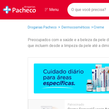
Drogarias Pacheco
Menu
Faça a sua 
O que você prec
Ir direto para a home
Abrir ou Fechar
Menu
Navegue pela página
Ir direto para o conteúdo
Ir direto para a busca
Ir direto para a conta
Breadcrumb
Drogarias Pacheco
Dermocosméticos
Creme
Ir direto para a ajuda
Ir direto para a notificações
Preocupados com a saúde e a beleza da pele d
Ir direto para o carrinho
que incluem desde a limpeza da pele até a dimin
Ir direto para o menu
Promoções em Destaqu
Patrocinado