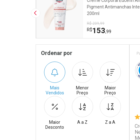
ade
Creme Corporal Eucerin An
lycolic 10
Pigment Antimanchas Int
ght 50ml
200ml
Imagem Anterior
R$ 209,99
153
R$
,99
Pr
Sidebar
Ordenar por
P
Mais
Menor
Maior
Vendidos
Preço
Preço
Maior
A a Z
Z a A
Cr
Desconto
Ne
Me