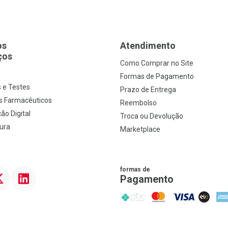
os
Atendimento
ços
Como Comprar no Site
s
Formas de Pagamento
 e Testes
Prazo de Entrega
s Farmacêuticos
Reembolso
ão Digital
Troca ou Devolução
ura
Marketplace
formas de
ter
Linkedin
Pagamento
PIX
MasterCard
VISA
ELO
AME