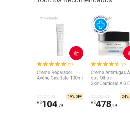
Produtos Recomendados
Patrocinado
Patrocinado
COMPRAR
COMPRAR
(20)
(7)
Creme Reparador
Creme Antirrugas Á
Avène Cicalfate 100ml
dos Olhos
SkinCeuticals A.G.E
Advanced Eye 15m
R$ 129,99
19% OFF
R$ 630,59
24% 
104
478
R$
R$
,79
,99
FECHAR
FECHAR
Laboratório
Dermaclub
Por Menos
Por Menos