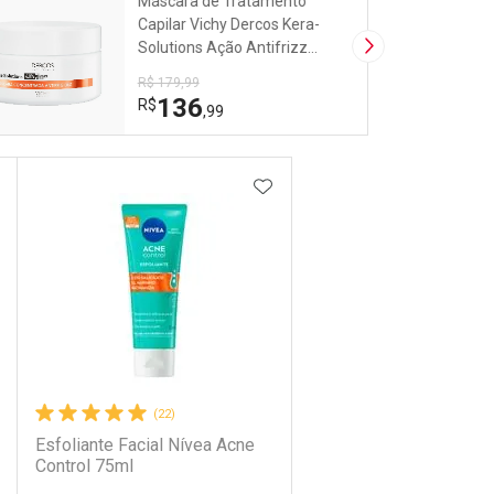
Máscara de Tratamento
Capilar Vichy Dercos Kera-
Solutions Ação Antifrizz
Próxima Imagem
200ml
R$ 179,99
136
R$
,99
DICIONAR AOS FAVORITOS
ADICIONAR AOS FAVORIT
(22)
Esfoliante Facial Nívea Acne
Control 75ml