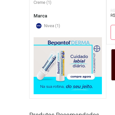
Filtros
Creme (1)
R$
Marca
R$
Nivea (1)
D
P