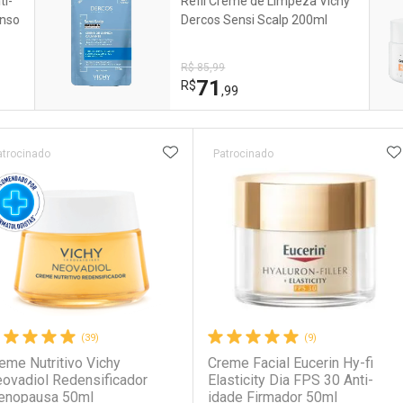
ti-
Refil Creme de Limpeza Vichy
enso
Dercos Sensi Scalp 200ml
R$ 85,99
71
R$
,99
ateleira
ADICIONAR AOS FAVORITOS
A
atrocinado
Patrocinado
(39)
(9)
eme Nutritivo Vichy
Creme Facial Eucerin Hy-fi
ovadiol Redensificador
Elasticity Dia FPS 30 Anti-
nopausa 50ml
idade Firmador 50ml