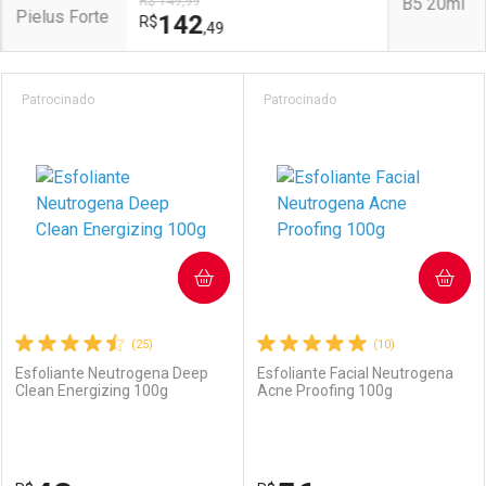
R$ 149,99
142
R$
,49
Prateleira
Patrocinado
Patrocinado
COMPRAR
COMPRAR
(25)
(10)
Esfoliante Neutrogena Deep
Esfoliante Facial Neutrogena
Clean Energizing 100g
Acne Proofing 100g