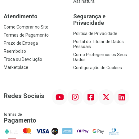
Assinatura
Atendimento
Segurança e
Privacidade
Como Comprar no Site
Política de Privacidade
Formas de Pagamento
Portal do Titular de Dados
Prazo de Entrega
Pessoais
Reembolso
Como Protegemos os Seus
Troca ou Devolução
Dados
Marketplace
Configuração de Cookies
YouTube
Instagram
Facebook
Twitter
Linkedin
Redes Sociais
formas de
Pagamento
PIX
MasterCard
VISA
ELO
AMEX
NuPay
Google Pay
Diners Club