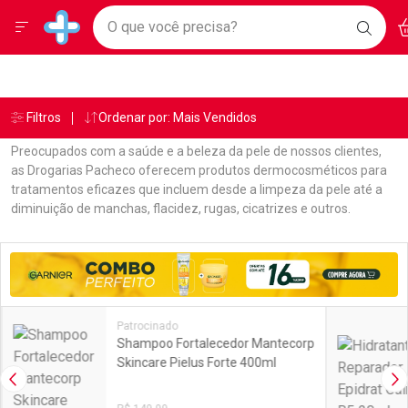
Drogarias Pacheco
Menu
Ac
Ir direto para a home
O que você precisa?
BAIXE
Baixe nosso APP e aproveite Ofertas Exclusivas!
BUSC
O AP
Navegue pela página
Ir direto para o conteúdo
Faça a sua busca
Ir direto para a busca
Ir direto para a conta
Ir direto para a ajuda
Âncoras
Breadcrumb
Filtros
Ordenar por: Mais Vendidos
Drogarias Pacheco
Dermocosméticos
Ir direto para a notificações
Ir direto para o carrinho
Preocupados com a saúde e a beleza da pele de nossos clientes,
Ir direto para o menu
as Drogarias Pacheco oferecem produtos dermocosméticos para
tratamentos eficazes que incluem desde a limpeza da pele até a
diminuição de manchas, flacidez, rugas, cicatrizes e outros.
Linkagens Internas em Destaque
Promoções em Destaque
Patrocinado
Shampoo Fortalecedor Mantecorp
Skincare Pielus Forte 400ml
Imagem Anterior
Pr