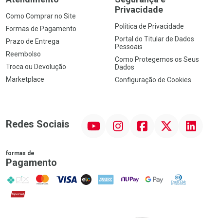
Privacidade
Como Comprar no Site
Política de Privacidade
Formas de Pagamento
Portal do Titular de Dados
Prazo de Entrega
Pessoais
Reembolso
Como Protegemos os Seus
Troca ou Devolução
Dados
Marketplace
Configuração de Cookies
YouTube
Instagram
Facebook
Twitter
Linkedin
Redes Sociais
formas de
Pagamento
PIX
MasterCard
VISA
ELO
AMEX
NuPay
Google Pay
Diners Club
Hipercard