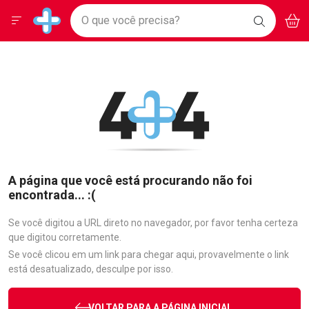
Drogarias Pacheco
Menu
Aces
Ir direto para a home
O que você precisa?
BAIXE
V
i
Baixe nosso APP e aproveite Ofertas Exclusivas!
BUSCAR
O APP
Navegue pela página
Ir direto para o conteúdo
Faça a sua busca
Ir direto para a busca
Ir direto para a conta
Ir direto para a ajuda
Ir direto para a notificações
Ir direto para o carrinho
Ir direto para o menu
A página que você está procurando não foi
encontrada... :(
Se você digitou a URL direto no navegador, por favor tenha certeza
que digitou corretamente.
Se você clicou em um link para chegar aqui, provavelmente o link
está desatualizado, desculpe por isso.
VOLTAR PARA A PÁGINA INICIAL