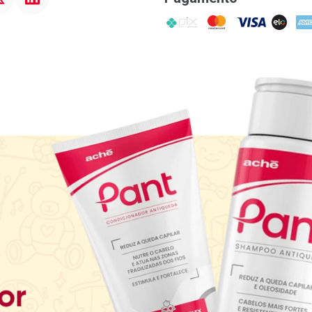
PIX
MasterCard
VISA
ELO
AME