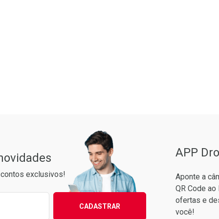
Pacheco
APP Dro
 novidades
contos exclusivos!
Aponte a câm
QR Code ao 
ixo para receber as melhores ofertas:
ofertas e de
CADASTRAR
você!