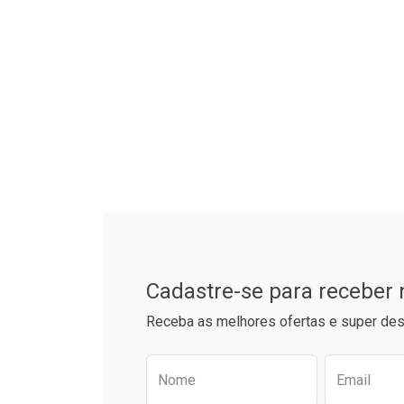
Tudo sobre a Drogarias 
Cadastre-se para receber
Receba as melhores ofertas e super des
Preencha o formulário aba
Nome
Email