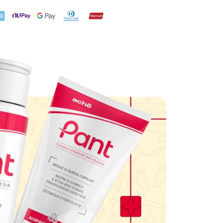
X
NuPay
Google Pay
Diners Club
Hipercard