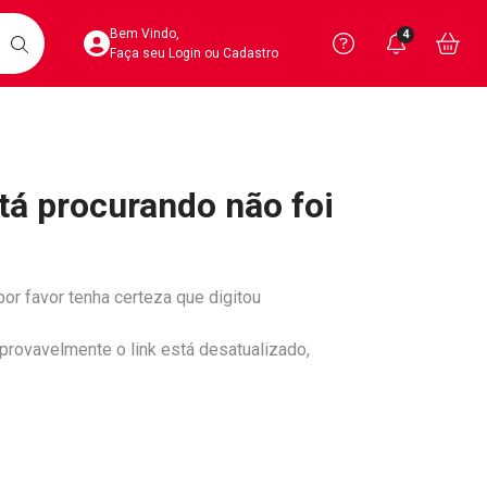
Acesse sua Conta
Precisa de 
Notific
Aces
Bem Vindo,
4
Você po
notifica
Vo
it
BUSCAR
Ver Recursos 
Faça seu Login ou Cadastro
Atendimento ao 
tá procurando não foi
Central de Ajud
Televendas
4020-4404
por favor tenha certeza que digitou
 provavelmente o link está desatualizado,