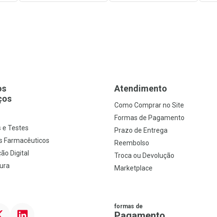
os
Atendimento
ços
Como Comprar no Site
s
Formas de Pagamento
 e Testes
Prazo de Entrega
s Farmacêuticos
Reembolso
ão Digital
Troca ou Devolução
ura
Marketplace
formas de
ter
Linkedin
Pagamento