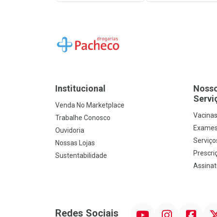
Ir para a Home
Institucional
Noss
Servi
Venda No Marketplace
Vacina
Trabalhe Conosco
Exames
Ouvidoria
Serviço
Nossas Lojas
Prescriç
Sustentabilidade
Assinat
YouTube
Instagram
Facebook
Twit
Redes Sociais