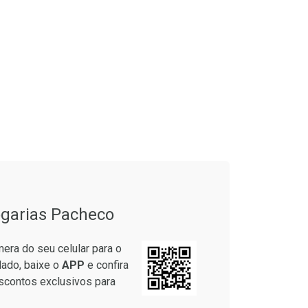
garias Pacheco
era do seu celular para o
lado, baixe o
APP
e confira
scontos exclusivos para