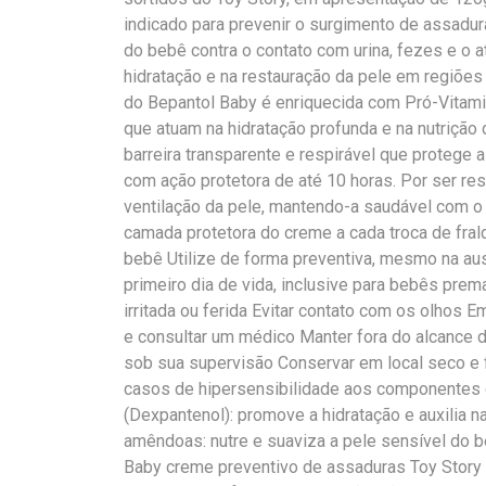
indicado para prevenir o surgimento de assadur
do bebê contra o contato com urina, fezes e o at
hidratação e na restauração da pele em regiões
do Bepantol Baby é enriquecida com Pró-Vitami
que atuam na hidratação profunda e na nutrição
barreira transparente e respirável que protege a
com ação protetora de até 10 horas. Por ser res
ventilação da pele, mantendo-a saudável com o
camada protetora do creme a cada troca de fral
bebê Utilize de forma preventiva, mesmo na aus
primeiro dia de vida, inclusive para bebês pre
irritada ou ferida Evitar contato com os olhos 
e consultar um médico Manter fora do alcance d
sob sua supervisão Conservar em local seco e 
casos de hipersensibilidade aos componentes
(Dexpantenol): promove a hidratação e auxilia n
amêndoas: nutre e suaviza a pele sensível do 
Baby creme preventivo de assaduras Toy Story