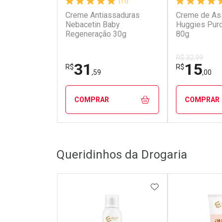
(11)
Creme Antiassaduras
Creme de As
Nebacetin Baby
Huggies Puro
Regeneração 30g
80g
R$ 32,99
31
15
R$
R$
,59
,00
COMPRAR
COMPRAR
FECHAR
FECHAR
Queridinhos da Drogaria
Laboratório
Laborató
Por Menos
Por Men
ADICIONAR AOS 