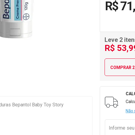
R$ 71
Leve 2 iten
R$
53
,9
COMPRAR 2
CAL
Formulári
Calc
uras Bepantol Baby Toy Story
Não 
Informe se