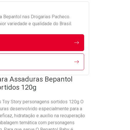
da
Bepantol
nas Drogarias Pacheco.
r variedade e qualidade do Brasil.
ara Assaduras Bepantol
rtidos 120g
s Toy Story personagens sortidos 120g O
uras desenvolvido especialmente para a
ficaz, hidratação e auxílio na recuperação
 embalagem temática com personagens
g. Para que serve O Bepantol Baby é