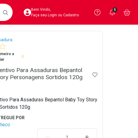
Acesse sua Conta
Precisa de 
Notific
Aces
Bem Vindo,
5
Você po
notifica
Vo
it
BUSCAR
Ver Recursos 
Faça seu Login ou Cadastro
crumb
sadura
Atendimento ao 
imeiro a
Central de Ajud
0
iar
Televendas
entivo Para Assaduras Bepantol
ADICIONAR AOS 
4020-4404
tory Personagens Sortidos 120g
ivo Para Assaduras Bepantol Baby Toy Story
Sortidos 120g
checo
REMOVER UMA UNIDADE
AUMENTAR UMA UNIDA