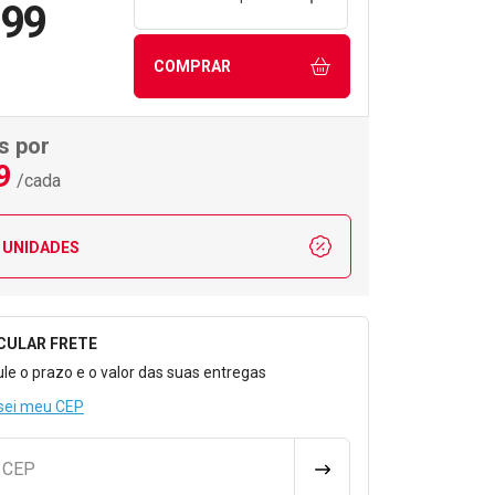
,99
COMPRAR
s por
9
/cada
 UNIDADES
CULAR FRETE
o para Calcular o Frete
ule o prazo e o valor das suas entregas
sei meu CEP
u CEP
CALCULAR FRETE