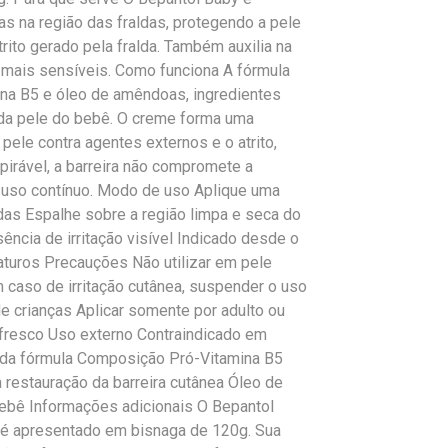
as na região das fraldas, protegendo a pele
rito gerado pela fralda. Também auxilia na
 mais sensíveis. Como funciona A fórmula
na B5 e óleo de amêndoas, ingredientes
 da pele do bebê. O creme forma uma
 pele contra agentes externos e o atrito,
pirável, a barreira não compromete a
 uso contínuo. Modo de uso Aplique uma
das Espalhe sobre a região limpa e seca do
ência de irritação visível Indicado desde o
maturos Precauções Não utilizar em pele
Em caso de irritação cutânea, suspender o uso
e crianças Aplicar somente por adulto ou
fresco Uso externo Contraindicado em
 da fórmula Composição Pró-Vitamina B5
a restauração da barreira cutânea Óleo de
bebê Informações adicionais O Bepantol
 é apresentado em bisnaga de 120g. Sua