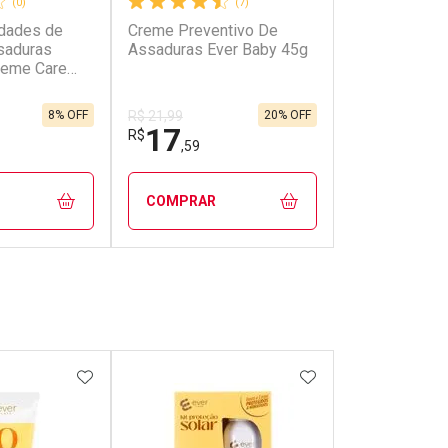
(0)
(7)
idades de
Creme Preventivo De
saduras
Assaduras Ever Baby 45g
reme Care
8% OFF
20% OFF
R$ 21,99
17
R$
,59
COMPRAR
FECHAR
FECHAR
FECHAR
FECHAR
rio
Laboratório
os
Por Menos
FAVORITOS
ADICIONAR AOS FAVORITOS
ADICIONAR AOS 