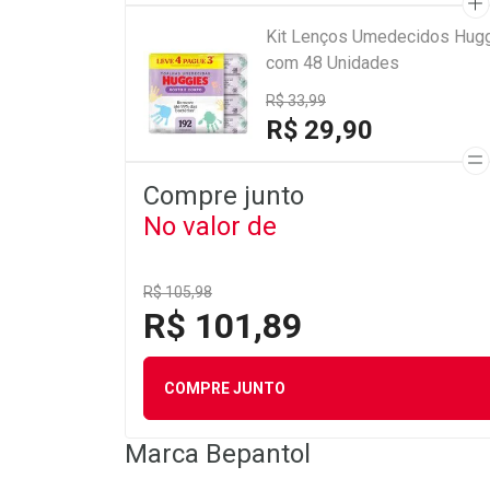
Kit Lenços Umedecidos Hugg
com 48 Unidades
R$ 33,99
R$ 29,90
Compre junto
No valor de
R$ 105,98
R$ 101,89
COMPRE JUNTO
Marca
Bepantol