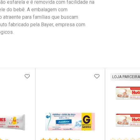
 não esfarela e é removida com facilidade na
 pele do bebê. A embalagem com
 atraente para famílias que buscam
oduto fabricado pela Bayer, empresa com
ógicos.
FAVORITOS
ADICIONAR AOS FAVORITOS
ADICIONAR AOS 
LOJA PARCEIRA