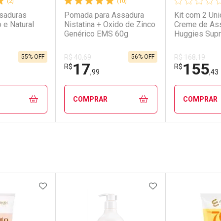
(2)
(10)
saduras
Pomada para Assadura
Kit com 2 Un
 e Natural
Nistatina + Oxido de Zinco
Creme de As
Genérico EMS 60g
Huggies Sup
80g
55% OFF
56% OFF
R$ 40,69
R$ 168,19
17
155
R$
R$
,99
,43
COMPRAR
COMPRAR
FECHAR
FECHAR
FECHAR
FECHAR
rio
Laboratório
Laborató
os
Por Menos
Por Men
FAVORITOS
ADICIONAR AOS FAVORITOS
ADICIONAR AOS 