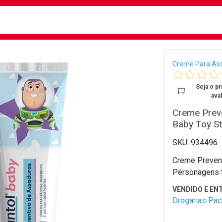
busca
isa?
Bread
Creme Para As
Seja o pr
aval
Creme Prev
Baby Toy S
934496
Creme Prevent
Personagens 
Drogarias Pa