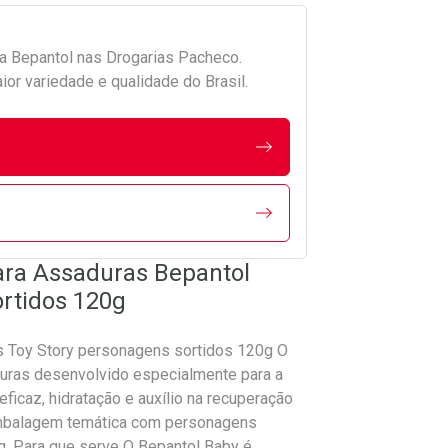
da
Bepantol
nas Drogarias Pacheco.
r variedade e qualidade do Brasil.
ara Assaduras Bepantol
rtidos 120g
s Toy Story personagens sortidos 120g O
uras desenvolvido especialmente para a
ficaz, hidratação e auxílio na recuperação
 embalagem temática com personagens
g. Para que serve O Bepantol Baby é