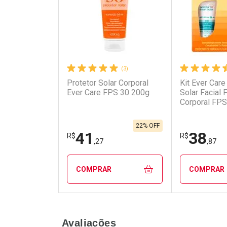
(3)
Protetor Solar Corporal
Kit Ever Care
Ativar Desconto
Ativar Des
Ever Care FPS 30 200g
Solar Facial
Corporal FPS
Comprar sem Desconto
Comprar s
Comprar sem Desconto
Comprar s
Por R$ 31,59/cada
Por R$ 86,9
Por R$ 31,59/cada
Por R$ 86,9
22% OFF
41
38
R$
R$
,27
,87
COMPRAR
COMPRAR
FECHAR
FECHAR
Avaliações