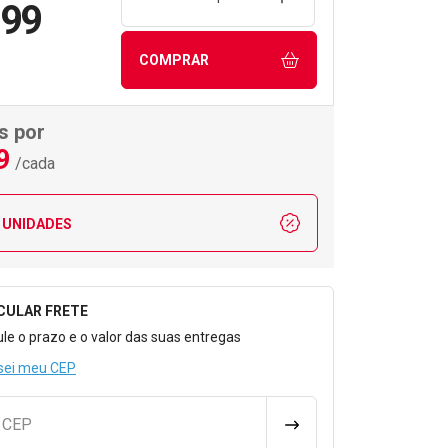
,99
COMPRAR
s por
9
/cada
 UNIDADES
CULAR FRETE
o para Calcular o Frete
ule o prazo e o valor das suas entregas
sei meu CEP
u CEP
CALCULAR FRETE