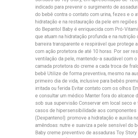
indicado para prevenir o surgimento de assadur
do bebê contra o contato com urina, fezes e o at
hidratação e na restauração da pele em regiões
do Bepantol Baby é enriquecida com Pró-Vitami
que atuam na hidratação profunda e na nutrição
barreira transparente e respirável que protege a
com ação protetora de até 10 horas. Por ser res
ventilação da pele, mantendo-a saudável com o
camada protetora do creme a cada troca de fral
bebê Utilize de forma preventiva, mesmo na aus
primeiro dia de vida, inclusive para bebês pre
irritada ou ferida Evitar contato com os olhos 
e consultar um médico Manter fora do alcance d
sob sua supervisão Conservar em local seco e 
casos de hipersensibilidade aos componentes
(Dexpantenol): promove a hidratação e auxilia n
amêndoas: nutre e suaviza a pele sensível do 
Baby creme preventivo de assaduras Toy Story