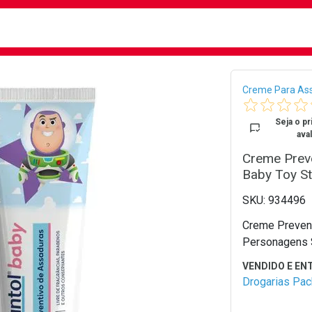
busca
isa?
Bread
Creme Para As
Seja o pr
aval
Creme Prev
Baby Toy S
934496
Creme Prevent
Personagens 
Drogarias Pa