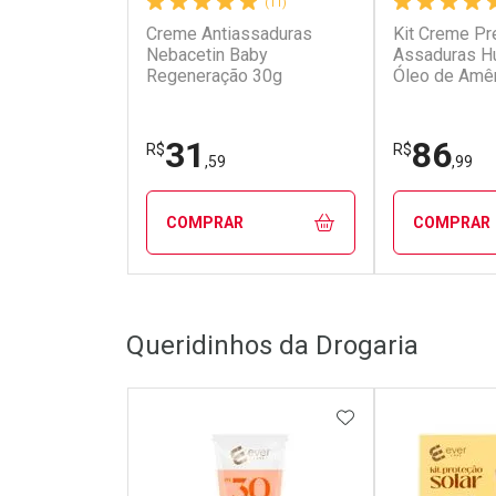
(11)
Creme Antiassaduras
Kit Creme Pr
Nebacetin Baby
Assaduras H
Regeneração 30g
Óleo de Amê
Unidades de
31
86
R$
R$
,59
,99
COMPRAR
COMPRAR
FECHAR
FECHAR
Queridinhos da Drogaria
Laboratório
Laborató
Por Menos
Por Men
ADICIONAR AOS 