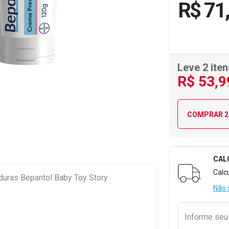
R$ 71
Leve 2 iten
R$
53
,9
COMPRAR 2
CAL
Formulári
Calc
uras Bepantol Baby Toy Story
Não 
Informe se