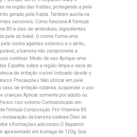
as na região das fraldas, protegendo a pele
rito gerado pela fralda. Também auxilia na
 mais sensíveis. Como funciona A fórmula
na B5 e óleo de amêndoas, ingredientes
 da pele do bebê. O creme forma uma
 pele contra agentes externos e o atrito,
pirável, a barreira não compromete a
 uso contínuo. Modo de uso Aplique uma
das Espalhe sobre a região limpa e seca do
ência de irritação visível Indicado desde o
maturos Precauções Não utilizar em pele
Em caso de irritação cutânea, suspender o uso
e crianças Aplicar somente por adulto ou
fresco Uso externo Contraindicado em
 da fórmula Composição Pró-Vitamina B5
a restauração da barreira cutânea Óleo de
bebê Informações adicionais O Bepantol
 é apresentado em bisnaga de 120g. Sua