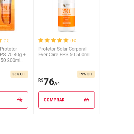
(16)
(16)
 Protetor
Protetor Solar Corporal
onto
Ativar Desconto
FPS 70 40g +
Ever Care FPS 50 500ml
 50 200ml
em Desconto
Comprar sem Desconto
em Desconto
Comprar sem Desconto
9/cada
Por R$ 39,99/cada
9/cada
Por R$ 39,99/cada
35% OFF
19% OFF
76
R$
,94
COMPRAR
FECHAR
FECHAR
FECHAR
FECHAR