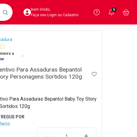
Acesse sua Conta
Precisa de 
Notific
Aces
Bem Vindo,
5
Você po
notifica
Vo
it
BUSCAR
Ver Recursos 
Faça seu Login ou Cadastro
crumb
sadura
Atendimento ao 
imeiro a
Central de Ajud
0
iar
Televendas
entivo Para Assaduras Bepantol
ADICIONAR AOS 
4020-4404
tory Personagens Sortidos 120g
ivo Para Assaduras Bepantol Baby Toy Story
Sortidos 120g
checo
REMOVER UMA UNIDADE
AUMENTAR UMA UNIDA