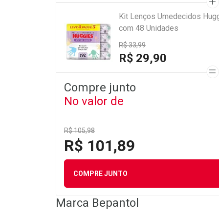
Kit Lenços Umedecidos Hugg
com 48 Unidades
R$ 33,99
R$ 29,90
Compre junto
No valor de
R$ 105,98
R$ 101,89
COMPRE JUNTO
Marca
Bepantol