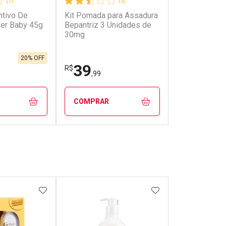
(7)
(3)
tivo De
Kit Pomada para Assadura
er Baby 45g
Bepantriz 3 Unidades de
30mg
20% OFF
39
R$
,99
COMPRAR
FECHAR
FECHAR
FECHAR
FECHAR
rio
Laboratório
os
Por Menos
FAVORITOS
ADICIONAR AOS FAVORITOS
ADICIONAR AOS 