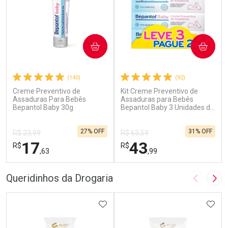
COMPRAR
COMPRAR
(140)
(92)
Creme Preventivo de
Kit Creme Preventivo de
Assaduras Para Bebês
Assaduras para Bebês
Bepantol Baby 30g
Bepantol Baby 3 Unidades de
30g
27% OFF
31% OFF
R$ 23,99
R$ 63,59
17
43
R$
R$
,63
,99
FECHAR
F
FECHAR
F
Queridinhos da Drogaria
Imagem A
Pró
Laboratório
Laboratório
Por Menos
ADICIONAR AOS FAVORITOS
Por Menos
ADIC