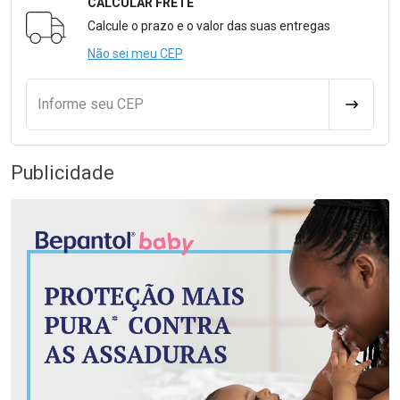
CALCULAR FRETE
Formulário para Calcular o Frete
Calcule o prazo e o valor das suas entregas
Não sei meu CEP
Informe seu CEP
CALCULA
Publicidade