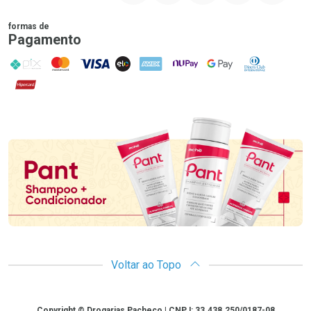
formas de
Pagamento
PIX
MasterCard
VISA
ELO
AMEX
NuPay
Google Pay
Diners Club
Hipercard
Promoção em Destaque
Voltar ao Topo
Copyright
Copyright © Drogarias Pacheco | CNPJ: 33.438.250/0187-08