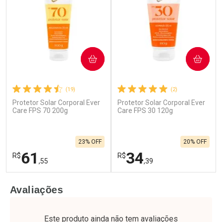
COMPRAR
COMPRAR
(19)
(2)
Protetor Solar Corporal Ever
Protetor Solar Corporal Ever
Ativar Desconto
Ativar Desconto
Care FPS 70 200g
Care FPS 30 120g
Comprar sem Desconto
Comprar sem Desconto
Por R$ 17,63/cada
Por R$ 43,99/cada
Comprar sem Desconto
Comprar sem Desconto
23% OFF
20% OFF
Por R$ 17,63/cada
Por R$ 43,99/cada
61
34
R$
R$
,55
,39
FECHAR
F
FECHAR
F
Avaliações
Laboratório
Laboratório
Por Menos
Por Menos
Este produto ainda não tem avaliações