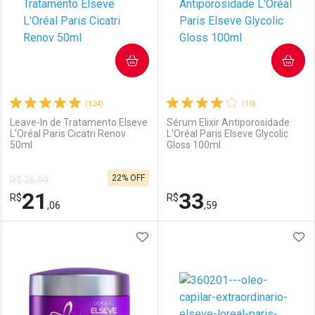
COMPRAR
COMPRAR
(124)
(10)
Leave-In de Tratamento Elseve
Sérum Elixir Antiporosidade
L'Oréal Paris Cicatri Renov
L'Oréal Paris Elseve Glycolic
50ml
Gloss 100ml
22% OFF
R$ 26,99
21
33
R$
R$
,06
,59
ADICIONAR AOS FAVORITOS
ADI
FECHAR
FECHAR
F
F
Laboratório
Por Menos
Laboratório
Por Menos