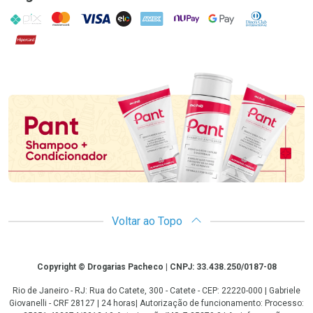
PIX
MasterCard
VISA
ELO
AMEX
NuPay
Google Pay
Diners Club
Hipercard
Promoção em Destaque
Voltar ao Topo
Copyright
Copyright © Drogarias Pacheco | CNPJ: 33.438.250/0187-08
Rio de Janeiro - RJ: Rua do Catete, 300 - Catete - CEP: 22220-000 | Gabriele
Giovanelli - CRF 28127 | 24 horas| Autorização de funcionamento: Processo: