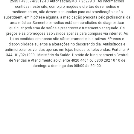
25351.493074/2012-10 Autorização/MS: 7.25279.0 | As informações
contidas neste site, como promoções e ofertas de remédios e
medicamentos, não devem ser usadas para automedicação e não
substituem, em hipótese alguma, a medicação prescrita pelo profissional da
área médica. Somente o médico está em condições de diagnosticar
qualquer problema de saúde e prescrever o tratamento adequado. Os
preços e as promoções são válidos apenas para compras via internet. As
fotos contidas em nosso site são meramente ilustrativas. *Preços e
disponibilidade sujeitos a alterações no decorrer do dia. Antibióticos e
antimicrobianos vendas apenas em lojas físicas ou televendas. Portaria nº
344 - 01/02/1999 - Ministério da Saúde. Horário de funcionamento Central
de Vendas e Atendimento ao Cliente 4020 4404 ou 0800 282 10 10 de
domingo a domingo das 08h00 às 20h00.
LGPD Aceite os Cookies