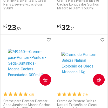
Creme Para Pentear L’Oréal
Creme Para Pentear Elseve
Paris Elseve Glycolic Gloss
Cachos Longos dos Sonhos
250ml
Milagroso 3 em 1 500ml
Ativar Desconto
Ativar Desconto
Comprar sem Desconto
Comprar sem Desconto
23
32
R$
Comprar sem Desconto
R$
Comprar sem Desconto
Por R$ 33,59/cada
Por R$ 51,93/cada
,59
,29
Por R$ 33,59/cada
Por R$ 51,93/cada
ADICIONAR AOS FAVORITOS
ADI
FECHAR
FECHAR
F
F
Laboratório
Por Menos
Laboratório
Por Menos
COMPRAR
COMPRAR
(23)
(18)
Creme para Pentear Pentear
Creme de Pentear Beleza
Seda Juntinhos Moana Cachos
Natural Explosão de Óleos