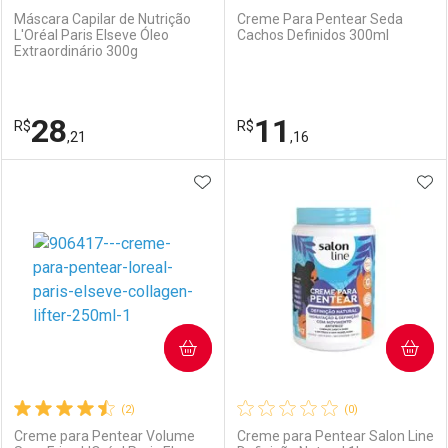
Máscara Capilar de Nutrição
Creme Para Pentear Seda
L'Oréal Paris Elseve Óleo
Cachos Definidos 300ml
Extraordinário 300g
Ativar Desconto
Ativar Desconto
Comprar sem Desconto
Comprar sem Desconto
28
11
R$
Comprar sem Desconto
R$
Comprar sem Desconto
Por R$ 20,86/cada
Por R$ 19,09/cada
,21
,16
Por R$ 20,86/cada
Por R$ 19,09/cada
ADICIONAR AOS FAVORITOS
ADI
FECHAR
FECHAR
F
F
Laboratório
Por Menos
Laboratório
Por Menos
COMPRAR
COMPRAR
(2)
(0)
Creme para Pentear Volume
Creme para Pentear Salon Line