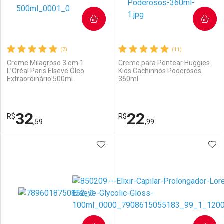
COMPRAR
COMPRAR
(7)
(11)
Creme Milagroso 3 em 1
Creme para Pentear Huggies
L’Oréal Paris Elseve Óleo
Kids Cachinhos Poderosos
Extraordinário 500ml
360ml
Ativar Desconto
Ativar Desconto
Comprar sem Desconto
Comprar sem Desconto
32
22
R$
Comprar sem Desconto
R$
Comprar sem Desconto
Por R$ 14,59/cada
Por R$ 13,12/cada
,59
,99
Por R$ 14,59/cada
Por R$ 13,12/cada
ADICIONAR AOS FAVORITOS
ADI
FECHAR
FECHAR
F
F
Laboratório
Por Menos
Laboratório
Por Menos