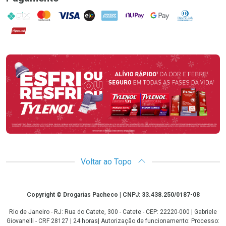
PIX
MasterCard
VISA
ELO
AMEX
NuPay
Google Pay
Diners Club
Hipercard
Promoção em Destaque
Voltar ao Topo
Copyright
Copyright © Drogarias Pacheco | CNPJ: 33.438.250/0187-08
Rio de Janeiro - RJ: Rua do Catete, 300 - Catete - CEP: 22220-000 | Gabriele
Giovanelli - CRF 28127 | 24 horas| Autorização de funcionamento: Processo: