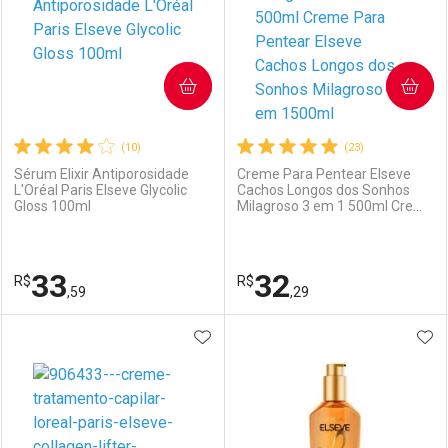
COMPRAR
COMPRAR
(10)
(23)
Sérum Elixir Antiporosidade
Creme Para Pentear Elseve
L'Oréal Paris Elseve Glycolic
Cachos Longos dos Sonhos
Gloss 100ml
Milagroso 3 em 1 500ml Creme
Para Pentear Elseve Cachos
Longos dos Sonhos Milagroso
3 em 1500ml
33
32
R$
R$
,59
,29
ADICIONAR AOS FAVORITOS
ADI
FECHAR
FECHAR
F
F
Laboratório
Por Menos
Laboratório
Por Menos