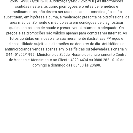
25351.493074/2012-10 Autorização/MS: 7.25279.0 | As informações
contidas neste site, como promoções e ofertas de remédios e
medicamentos, não devem ser usadas para automedicação e não
substituem, em hipótese alguma, a medicação prescrita pelo profissional da
área médica. Somente o médico está em condições de diagnosticar
qualquer problema de saúde e prescrever o tratamento adequado. Os
preços e as promoções são válidos apenas para compras via internet. As
fotos contidas em nosso site são meramente ilustrativas. *Preços e
disponibilidade sujeitos a alterações no decorrer do dia. Antibióticos e
antimicrobianos vendas apenas em lojas físicas ou televendas. Portaria nº
344 - 01/02/1999 - Ministério da Saúde. Horário de funcionamento Central
de Vendas e Atendimento ao Cliente 4020 4404 ou 0800 282 10 10 de
domingo a domingo das 08h00 às 20h00.
LGPD Aceite os Cookies