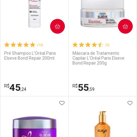
COMPRAR
COMPRAR
(10)
(5)
Pré Shampoo L’Oréal Paris
Máscara de Tratamento
Elseve Bond Repair 200ml
Capilar L’Oréal Paris Elseve
Bond Repair 200g
45
55
R$
R$
,24
,59
ADICIONAR AOS FAVORITOS
ADI
FECHAR
FECHAR
F
F
Laboratório
Por Menos
Laboratório
Por Menos