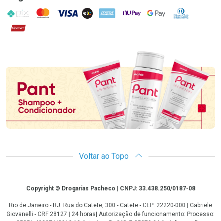
PIX
MasterCard
VISA
ELO
AMEX
NuPay
Google Pay
Diners Club
Hipercard
Promoção em Destaque
Voltar ao Topo
Copyright
Copyright © Drogarias Pacheco | CNPJ: 33.438.250/0187-08
Rio de Janeiro - RJ: Rua do Catete, 300 - Catete - CEP: 22220-000 | Gabriele
Giovanelli - CRF 28127 | 24 horas| Autorização de funcionamento: Processo: