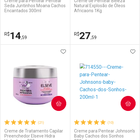
Creme para Pentear Pentear
Creme de Pentear Beleza
Seda Juntinhos Moana Cachos
Natural Explosão de Óleos
Encantados 300ml
Africaons 1Kg
Ativar Desconto
Ativar Desconto
Comprar sem Desconto
Comprar sem Desconto
14
27
R$
Comprar sem Desconto
R$
Comprar sem Desconto
Por R$ 23,59/cada
Por R$ 32,29/cada
,59
,59
Por R$ 23,59/cada
Por R$ 32,29/cada
ADICIONAR AOS FAVORITOS
ADI
FECHAR
FECHAR
F
F
Laboratório
Por Menos
Laboratório
Por Menos
COMPRAR
COMPRAR
(21)
(10)
Creme de Tratamento Capilar
Creme para Pentear Johnson's
Preenchedor Elseve Hidra
Baby Cachos dos Sonhos