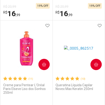
19% OFF
19% OFF
R$ 20,99
R$ 20,99
Comprar sem Desconto
Comprar sem Desconto
16
16
R$
Comprar sem Desconto
R$
Comprar sem Desconto
Por R$ 27,43/cada
Por R$ 59,24/cada
,99
,99
Por R$ 27,43/cada
Por R$ 59,24/cada
ADICIONAR AOS FAVORITOS
ADI
FECHAR
FECHAR
F
F
Laboratório
Por Menos
Laboratório
Por Menos
COMPRAR
COMPRAR
(11)
(10)
Creme para Pentear L'Oréal
Queratina Líquida Capilar
Paris Elseve Liso dos Sonhos
Novex Max Keratin 250ml
250ml
Ativar Desconto
Ativar Desconto