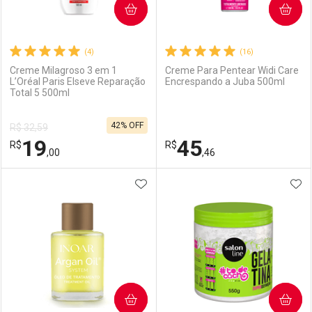
COMPRAR
COMPRAR
(4)
(16)
Creme Milagroso 3 em 1
Creme Para Pentear Widi Care
L’Oréal Paris Elseve Reparação
Encrespando a Juba 500ml
Total 5 500ml
Ativar Desconto
Ativar Desconto
42% OFF
R$ 32,59
Comprar sem Desconto
Comprar sem Desconto
19
45
R$
Comprar sem Desconto
R$
Comprar sem Desconto
Por R$ 27,43/cada
Por R$ 13,12/cada
,00
,46
Por R$ 27,43/cada
Por R$ 13,12/cada
ADICIONAR AOS FAVORITOS
ADI
FECHAR
FECHAR
F
F
Laboratório
Por Menos
Laboratório
Por Menos
COMPRAR
COMPRAR