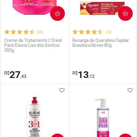
COMPRAR
COMPRAR
(29)
(14)
Creme de Tratamento L'Oréal
Recarga de Queratina Capilar
Paris Elseve Liso dos Sonhos
Brasileira Novex 80g
300g
Ativar Desconto
Ativar Desconto
Comprar sem Desconto
Comprar sem Desconto
27
13
R$
Comprar sem Desconto
R$
Comprar sem Desconto
Por R$ 41,99/cada
Por R$ 53,99/cada
,43
,12
Por R$ 41,99/cada
Por R$ 53,99/cada
ADICIONAR AOS FAVORITOS
ADI
FECHAR
FECHAR
F
F
Laboratório
Por Menos
Laboratório
Por Menos