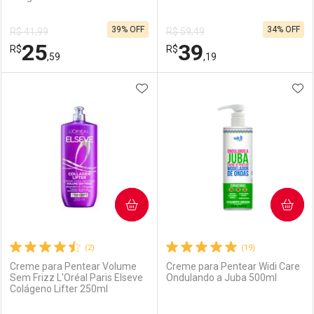
Ativar Desconto
Ativar Desconto
39% OFF
34% OFF
R$ 41,99
R$ 59,49
Comprar sem Desconto
Comprar sem Desconto
25
39
R$
Comprar sem Desconto
R$
Comprar sem Desconto
Por R$ 39,99/cada
Por R$ 39,99/cada
,59
,19
Por R$ 39,99/cada
Por R$ 39,99/cada
ADICIONAR AOS FAVORITOS
ADI
FECHAR
FECHAR
F
F
Laboratório
Por Menos
Laboratório
Por Menos
COMPRAR
COMPRAR
(2)
(19)
Creme para Pentear Volume
Creme para Pentear Widi Care
Sem Frizz L'Oréal Paris Elseve
Ondulando a Juba 500ml
Colágeno Lifter 250ml
Ativar Desconto
Ativar Desconto