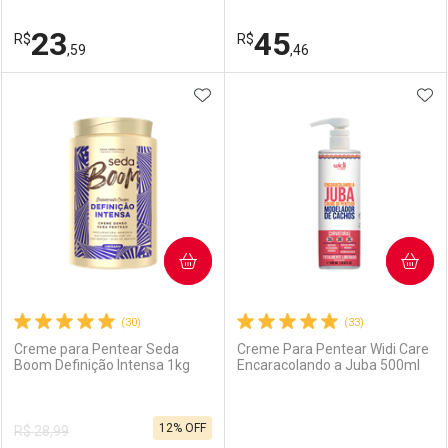
Comprar sem Desconto
Comprar sem Desconto
23
45
R$
Comprar sem Desconto
R$
Comprar sem Desconto
Por R$ 25,59/cada
Por R$ 39,19/cada
,59
,46
Por R$ 25,59/cada
Por R$ 39,19/cada
ADICIONAR AOS FAVORITOS
ADI
FECHAR
FECHAR
F
F
Laboratório
Por Menos
Laboratório
Por Menos
COMPRAR
COMPRAR
(30)
(33)
Creme para Pentear Seda
Creme Para Pentear Widi Care
Boom Definição Intensa 1kg
Encaracolando a Juba 500ml
Ativar Desconto
Ativar Desconto
12% OFF
R$ 28,99
Comprar sem Desconto
Comprar sem Desconto