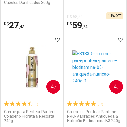
Cabelos Danificados 300g
Ativar Desconto
Ativar Desconto
14% OFF
R$ 68,59
Comprar sem Desconto
Comprar sem Desconto
27
59
R$
Comprar sem Desconto
R$
Comprar sem Desconto
Por R$ 13,49/cada
Por R$ 22,53/cada
,43
,24
Por R$ 13,49/cada
Por R$ 22,53/cada
ADICIONAR AOS FAVORITOS
ADI
FECHAR
FECHAR
F
F
Laboratório
Por Menos
Laboratório
Por Menos
COMPRAR
COMPRAR
(5)
(13)
Creme para Pentear Pantene
Creme de Pentear Pantene
Colágeno Hidrata & Resgata
PRO-V Miracles Antiqueda &
240g
Nutrição Biotinamina B3 240g
Ativar Desconto
Ativar Desconto