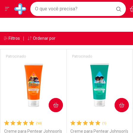
Drogarias Pacheco
Menu
Ac
Ir direto para a home
O que você precisa?
BAIXE
Baixe nosso APP e aproveite Ofertas Exclusivas!
BUSC
O AP
Navegue pela página
Ir direto para o conteúdo
Faça a sua busca
Ir direto para a busca
Ir direto para a conta
Ir direto para a ajuda
Âncoras
Breadcrumb
Filtros
Ordenar por
Drogarias Pacheco
Creme Para Cabelo
Ir direto para a notificações
Ir direto para o carrinho
Linkagens Internas em Destaque
Promoções em Destaque
Prateleira
Ir direto para o menu
Patrocinado
Patrocinado
COMPRAR
COMPRAR
(10)
(1)
Creme para Pentear Johnson's
Creme para Pentear Johnson's