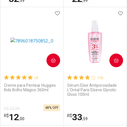
,59
,99
Por R$ 23,59/cada
Por R$ 14,59/cada
ADICIONAR AOS FAVORITOS
ADI
FECHAR
FECHAR
F
F
Laboratório
Por Menos
Laboratório
Por Menos
COMPRAR
COMPRAR
(2)
(10)
Creme para Pentear Huggies
Sérum Elixir Antiporosidade
Kids Brilho Mágico 360ml
L'Oréal Paris Elseve Glycolic
Gloss 100ml
Ativar Desconto
Ativar Desconto
48% OFF
R$ 22,99
Comprar sem Desconto
Comprar sem Desconto
12
33
R$
Comprar sem Desconto
R$
Comprar sem Desconto
Por R$ 32,59/cada
Por R$ 22,99/cada
,00
,59
Por R$ 32,59/cada
Por R$ 22,99/cada