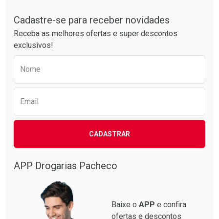
Tudo sobre a Drogarias Pacheco
Cadastre-se para receber novidades
Receba as melhores ofertas e super descontos
exclusivos!
Preencha o formulário abaixo para receber 
Nome
Ativar Desconto
Ativar Desconto
Comprar sem Desconto
Email
Comprar sem Desconto
Comprar sem Desconto
Comprar sem Desconto
Por R$ 23,99/cada
Por R$ 53,80/cada
Por R$ 23,99/cada
Por R$ 53,80/cada
CADASTRAR
APP Drogarias Pacheco
Baixe o
APP
e confira
ofertas e descontos