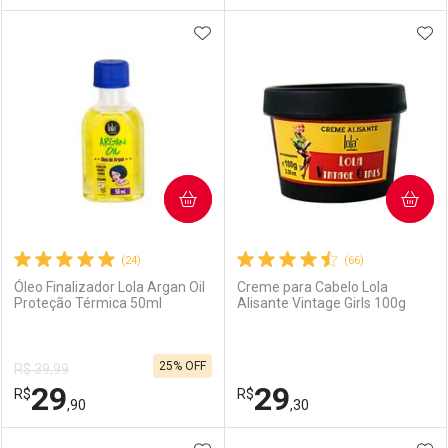
ADICIONAR AOS FAVORITOS
ADI
FECHAR
FECHAR
F
F
Laboratório
Por Menos
Laboratório
Por Menos
COMPRAR
COMPRAR
(24)
(66)
Óleo Finalizador Lola Argan Oil
Creme para Cabelo Lola
Proteção Térmica 50ml
Alisante Vintage Girls 100g
Ativar Desconto
Ativar Desconto
25% OFF
R$ 39,99
Comprar sem Desconto
Comprar sem Desconto
29
29
R$
Comprar sem Desconto
R$
Comprar sem Desconto
Por R$ 27,43/cada
Por R$ 25,59/cada
,90
,30
Por R$ 27,43/cada
Por R$ 25,59/cada