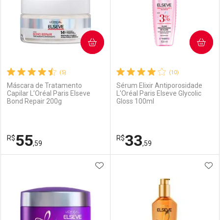
COMPRAR
COMPRAR
(5)
(10)
Máscara de Tratamento
Sérum Elixir Antiporosidade
Capilar L’Oréal Paris Elseve
L'Oréal Paris Elseve Glycolic
Bond Repair 200g
Gloss 100ml
55
33
R$
R$
,59
,59
ADICIONAR AOS FAVORITOS
ADI
FECHAR
FECHAR
F
F
Laboratório
Por Menos
Laboratório
Por Menos