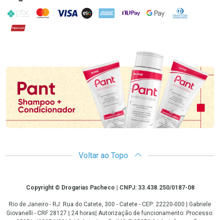
PIX
MasterCard
VISA
ELO
AMEX
NuPay
Google Pay
Diners Club
Hipercard
Promoção em Destaque
Voltar ao Topo
Copyright
Copyright © Drogarias Pacheco | CNPJ: 33.438.250/0187-08
Rio de Janeiro - RJ: Rua do Catete, 300 - Catete - CEP: 22220-000 | Gabriele
Giovanelli - CRF 28127 | 24 horas| Autorização de funcionamento: Processo: