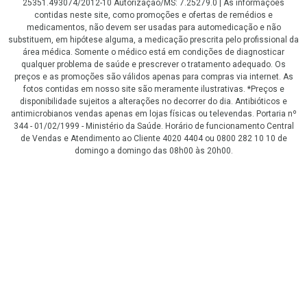
25351.493074/2012-10 Autorização/MS: 7.25279.0 | As informações
contidas neste site, como promoções e ofertas de remédios e
medicamentos, não devem ser usadas para automedicação e não
substituem, em hipótese alguma, a medicação prescrita pelo profissional da
área médica. Somente o médico está em condições de diagnosticar
qualquer problema de saúde e prescrever o tratamento adequado. Os
preços e as promoções são válidos apenas para compras via internet. As
fotos contidas em nosso site são meramente ilustrativas. *Preços e
disponibilidade sujeitos a alterações no decorrer do dia. Antibióticos e
antimicrobianos vendas apenas em lojas físicas ou televendas. Portaria nº
344 - 01/02/1999 - Ministério da Saúde. Horário de funcionamento Central
de Vendas e Atendimento ao Cliente 4020 4404 ou 0800 282 10 10 de
domingo a domingo das 08h00 às 20h00.
LGPD Aceite os Cookies