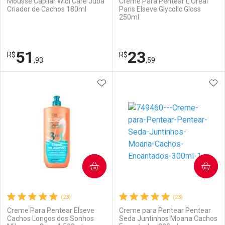
Mousse Capilar Widi Care Juba
Creme Para Pentear L’Oréal
Criador de Cachos 180ml
Paris Elseve Glycolic Gloss
250ml
Ativar Desconto
Ativar Desconto
Comprar sem Desconto
Comprar sem Desconto
51
23
R$
Comprar sem Desconto
R$
Comprar sem Desconto
Por R$ 12,00/cada
Por R$ 33,59/cada
,93
,59
Por R$ 12,00/cada
Por R$ 33,59/cada
ADICIONAR AOS FAVORITOS
ADI
FECHAR
FECHAR
F
F
Laboratório
Por Menos
Laboratório
Por Menos
COMPRAR
COMPRAR
(23)
(23)
Creme Para Pentear Elseve
Creme para Pentear Pentear
Cachos Longos dos Sonhos
Seda Juntinhos Moana Cachos