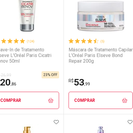
(124)
(5)
ave-In de Tratamento
Máscara de Tratamento Capilar
seve L'Oréal Paris Cicatri
L’Oréal Paris Elseve Bond
nov 50ml
Repair 200g
23% OFF
 26,99
20
53
R$
LO TERMO DIGITADO
,86
,99
COMPRAR
COMPRAR
ADICIONAR AOS FAVORITOS
A
FECHAR
FECHAR
F
F