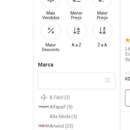
Mais
Menor
Maior
Vendidos
Preço
Preço
Maior
A a Z
Z a A
Le
Desconto
El
Re
Filtros
Marca
R$
R$
FILTRAR PE
& Fácil (2)
Alfaparf (9)
Alta Moda (4)
Amend (25)