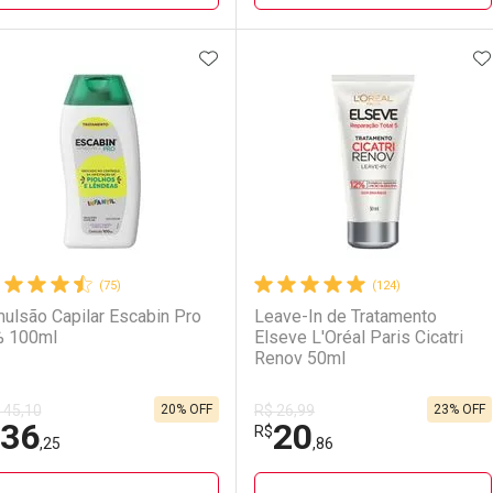
ADICIONAR AOS FAVORITOS
A
FECHAR
FECHAR
F
F
aboratório
or Menos
Laboratório
Por Menos
LO TERMO DIGITADO
(75)
(124)
ulsão Capilar Escabin Pro
Leave-In de Tratamento
 100ml
Elseve L'Oréal Paris Cicatri
Renov 50ml
20% OFF
23% OFF
 45,10
R$ 26,99
36
20
Ativar Desconto
Ativar Desconto
R$
,25
,86