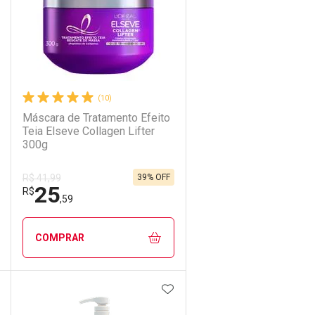
(10)
Máscara de Tratamento Efeito
Teia Elseve Collagen Lifter
300g
39% OFF
R$ 41,99
25
R$
,59
COMPRAR
DICIONAR AOS FAVORITOS
ADICIONAR AOS FAVORIT
ECHAR
ECHAR
FECHAR
FECHAR