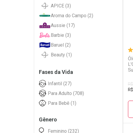
L
P
APICE (3)
Aroma do Campo (2)
Aussie (17)
Barbie (3)
Baruel (2)
Beauty (1)
Ól
L'
Bed Head (8)
Su
Fases da Vida
Beleza Natural (46)
Infantil (27)
Betulla (3)
R$
R$
Para Adulto (708)
Bio Extratus (21)
Para Bebê (1)
Bioderm (10)
Biolab (1)
Gênero
Biotropic (1)
Feminino (232)