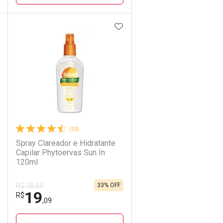
DICIONAR AOS FAVORITOS
ADICIONAR AOS FAVORIT
ECHAR
ECHAR
FECHAR
FECHAR
Laboratório
Por Menos
(53)
Spray Clareador e Hidratante
Capilar Phytoervas Sun In
120ml
33% OFF
R$ 28,59
19
Ativar Desconto
R$
,09