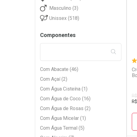
Bozzano (1)
Masculino (3)
Cadiveu (12)
L
P
Unissex (518)
Cia Da Natureza (3)
Cimed (5)
Componentes
Clear (2)
Cless (2)
FILTRAR PE
Closeup (1)
Com Abacate (46)
Cr
Coala Beauty (1)
Bo
Com Açaí (2)
Corpo Dourado (2)
Com Água Cisteína (1)
Da Magrinha (2)
R$
Com Água de Coco (16)
DaBelle (41)
R$
Com Água de Rosas (2)
Disney (1)
Com Água Micelar (1)
Don Alcides (1)
Com Água Termal (5)
Dove (44)