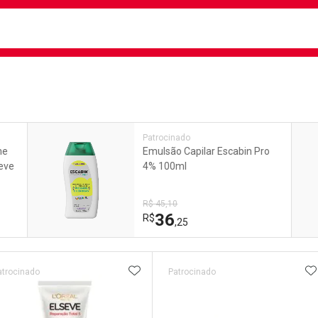
busca
isa?
e
Patrocinado
me
Emulsão Capilar Escabin Pro
seve
4% 100ml
R$ 45,10
36
R$
,25
ateleira
ADICIONAR AOS FAVORITOS
A
atrocinado
Patrocinado