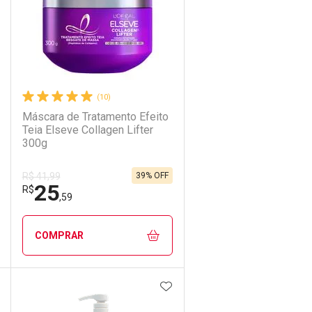
(10)
Máscara de Tratamento Efeito
Teia Elseve Collagen Lifter
300g
39% OFF
R$ 41,99
25
R$
,59
COMPRAR
DICIONAR AOS FAVORITOS
ADICIONAR AOS FAVORIT
ECHAR
ECHAR
FECHAR
FECHAR