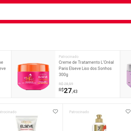
busca
isa?
e
Patrocinado
me
Creme de Tratamento L'Oréal
seve
Paris Elseve Liso dos Sonhos
300g
R$ 28,59
27
R$
,43
ateleira
ADICIONAR AOS FAVORITOS
A
atrocinado
Patrocinado