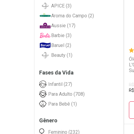
L
P
APICE (3)
Aroma do Campo (2)
Aussie (17)
Barbie (3)
Baruel (2)
Beauty (1)
Ól
L'
Bed Head (8)
Su
Fases da Vida
Beleza Natural (45)
Infantil (27)
Betulla (3)
R$
R$
Para Adulto (708)
Bio Extratus (21)
Para Bebê (1)
Bioderm (10)
Biolab (1)
Gênero
Biotropic (1)
Feminino (232)