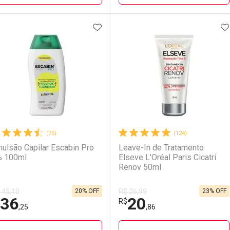
ADICIONAR AOS FAVORITOS
A
FECHAR
FECHAR
F
F
aboratório
or Menos
Laboratório
Por Menos
LO TERMO DIGITADO
(75)
(124)
ulsão Capilar Escabin Pro
Leave-In de Tratamento
 100ml
Elseve L'Oréal Paris Cicatri
Renov 50ml
20% OFF
23% OFF
 45,10
R$ 26,99
36
20
Ativar Desconto
Ativar Desconto
R$
,25
,86