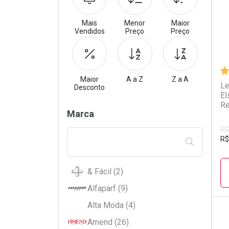
Mais
Menor
Maior
Vendidos
Preço
Preço
Maior
A a Z
Z a A
Le
Desconto
El
Re
Filtros
Marca
R$
R$
FILTRAR PE
& Fácil (2)
Alfaparf (9)
Alta Moda (4)
Amend (26)