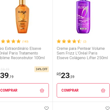
aboratório
or Menos
Laboratório
Por Menos
(183)
(2)
eo Extraordinário Elseve
Creme para Pentear Volume
Oréal Paris Tratamento
Sem Frizz L'Oréal Paris
blime Reconstrutor 100ml
Elseve Colágeno Lifter 250ml
34% OFF
 59,49
39
23
Ativar Desconto
Ativar Desconto
R$
,19
,59
Comprar sem Desconto
Comprar sem Desconto
Comprar sem Desconto
Comprar sem Desconto
COMPRAR
COMPRAR
Por R$ 20,86/cada
Por R$ 20,86/cada
Por R$ 16,99/cada
Por R$ 16,99/cada
ADICIONAR AOS FAVORITOS
A
FECHAR
FECHAR
F
F