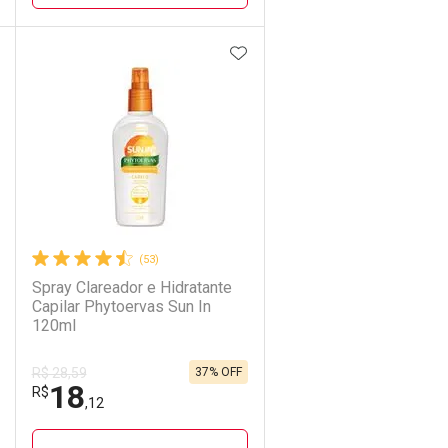
DICIONAR AOS FAVORITOS
ADICIONAR AOS FAVORIT
ECHAR
ECHAR
FECHAR
FECHAR
Laboratório
Por Menos
(53)
Spray Clareador e Hidratante
Capilar Phytoervas Sun In
120ml
37% OFF
R$ 28,59
18
Ativar Desconto
R$
,12