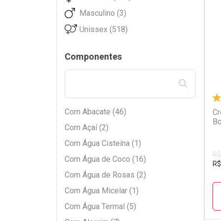
Bozzano (1)
Masculino (3)
Cadiveu (12)
L
P
Unissex (518)
Cia Da Natureza (3)
Cimed (5)
Componentes
Clear (2)
Cless (2)
FILTRAR PE
Closeup (1)
Com Abacate (46)
Cr
Coala Beauty (1)
Bo
Com Açaí (2)
Corpo Dourado (2)
Com Água Cisteína (1)
Da Magrinha (2)
R$
Com Água de Coco (16)
DaBelle (41)
R$
Com Água de Rosas (2)
Disney (1)
Com Água Micelar (1)
Don Alcides (1)
Com Água Termal (5)
Dove (44)