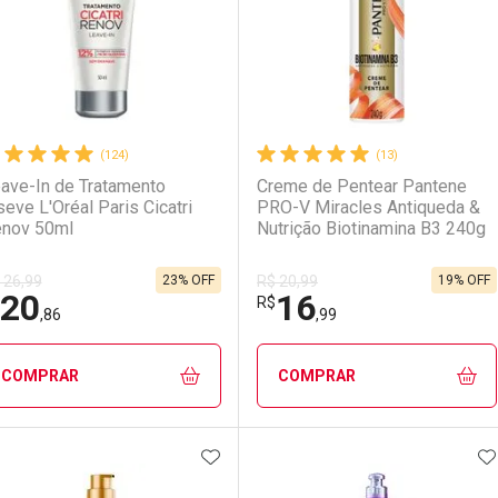
(124)
(13)
ave-In de Tratamento
Creme de Pentear Pantene
seve L'Oréal Paris Cicatri
PRO-V Miracles Antiqueda &
nov 50ml
Nutrição Biotinamina B3 240g
23% OFF
19% OFF
 26,99
R$ 20,99
20
16
R$
LO TERMO DIGITADO
,86
,99
COMPRAR
COMPRAR
ADICIONAR AOS FAVORITOS
A
FECHAR
FECHAR
F
F