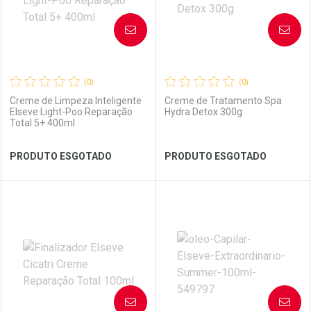
AVISE-ME
AVISE-ME
(0)
(0)
Creme de Limpeza Inteligente
Creme de Tratamento Spa
Elseve Light-Poo Reparação
Hydra Detox 300g
Total 5+ 400ml
Ver Desconto Convênio
Ver Desconto Convênio
PRODUTO ESGOTADO
PRODUTO ESGOTADO
FECHAR
FECHAR
FEC
FEC
Laboratório
Por Menos
Laboratório
Por Menos
AVISE-ME
AVISE-ME