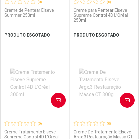
(0)
(0)
Creme de Pentear Elseve
Creme para Pentear Elseve
Summer 250ml
Supreme Control 4D L’Oréal
250ml
Ver Desconto Convênio
Ver Desconto Convênio
PRODUTO ESGOTADO
PRODUTO ESGOTADO
FECHAR
FECHAR
FEC
FEC
Laboratório
Por Menos
Laboratório
Por Menos
AVISE-ME
AVISE-ME
(0)
(0)
Creme Tratamento Elseve
Creme De Tratamento Elseve
Supreme Control 4D L’Oréal
Argx.3 Restauração Massa CT