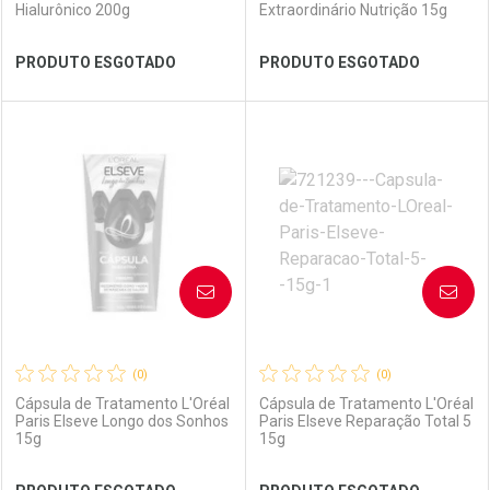
Hialurônico 200g
Extraordinário Nutrição 15g
Ativar Desconto
Ativar Desconto
PRODUTO ESGOTADO
PRODUTO ESGOTADO
Comprar sem Desconto
Comprar sem Desconto
Comprar sem Desconto
Comprar sem Desconto
Por R$ 41,59/cada
Por R$ 49,57/cada
Por R$ 41,59/cada
Por R$ 49,57/cada
FECHAR
FECHAR
FEC
FEC
Laboratório
Por Menos
Laboratório
Por Menos
AVISE-ME
AVISE-ME
(0)
(0)
Cápsula de Tratamento L'Oréal
Cápsula de Tratamento L'Oréal
Paris Elseve Longo dos Sonhos
Paris Elseve Reparação Total 5
15g
15g
Ver Desconto Convênio
Ver Desconto Convênio