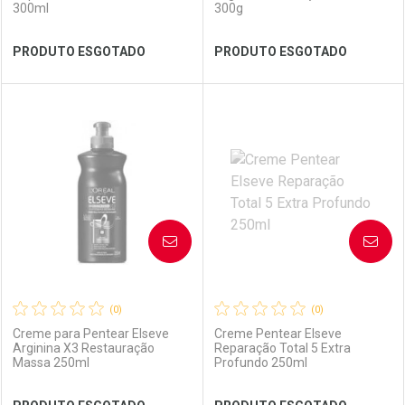
300ml
300g
Ver Desconto Convênio
Ver Desconto Convênio
PRODUTO ESGOTADO
PRODUTO ESGOTADO
FECHAR
FECHAR
FEC
FEC
Laboratório
Por Menos
Laboratório
Por Menos
AVISE-ME
AVISE-ME
(0)
(0)
Creme para Pentear Elseve
Creme Pentear Elseve
Arginina X3 Restauração
Reparação Total 5 Extra
Massa 250ml
Profundo 250ml
Ver Desconto Convênio
Ver Desconto Convênio