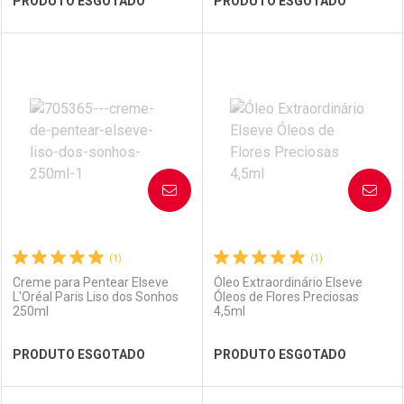
PRODUTO ESGOTADO
PRODUTO ESGOTADO
FECHAR
FECHAR
FEC
FEC
Laboratório
Por Menos
Laboratório
Por Menos
AVISE-ME
AVISE-ME
(1)
(1)
Creme para Pentear Elseve
Óleo Extraordinário Elseve
L'Oréal Paris Liso dos Sonhos
Óleos de Flores Preciosas
250ml
4,5ml
Ver Desconto Convênio
Ver Desconto Convênio
PRODUTO ESGOTADO
PRODUTO ESGOTADO