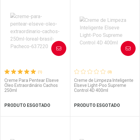
FECHAR
FECHAR
FEC
FEC
Laboratório
Por Menos
Laboratório
Por Menos
AVISE-ME
AVISE-ME
(1)
(0)
Creme Para Pentear Elseve
Creme de Limpeza Inteligente
Óleo Extraordinário Cachos
Elseve Light-Poo Supreme
250ml
Control 4D 400ml
Ver Desconto Convênio
Ver Desconto Convênio
PRODUTO ESGOTADO
PRODUTO ESGOTADO
FECHAR
FECHAR
FEC
FEC