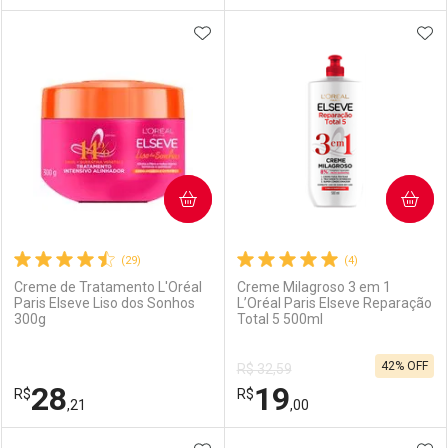
ADICIONAR AOS FAVORITOS
ADI
FECHAR
FECHAR
F
F
Laboratório
Por Menos
Laboratório
Por Menos
COMPRAR
COMPRAR
(29)
(4)
Creme de Tratamento L'Oréal
Creme Milagroso 3 em 1
Paris Elseve Liso dos Sonhos
L’Oréal Paris Elseve Reparação
300g
Total 5 500ml
Ativar Desconto
Ativar Desconto
42% OFF
R$ 32,59
Comprar sem Desconto
Comprar sem Desconto
28
19
R$
Comprar sem Desconto
R$
Comprar sem Desconto
Por R$ 45,24/cada
Por R$ 55,59/cada
,21
,00
Por R$ 45,24/cada
Por R$ 55,59/cada