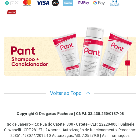
PIX
MasterCard
VISA
ELO
AMEX
NuPay
Google Pay
Diners Club
Hipercard
Promoção em Destaque
Voltar ao Topo
Copyright
Copyright © Drogarias Pacheco | CNPJ: 33.438.250/0187-08
Rio de Janeiro - RJ: Rua do Catete, 300 - Catete - CEP: 22220-000 | Gabriele
Giovanelli - CRF 28127 | 24 horas| Autorização de funcionamento: Processo:
25351.493074/2012-10 Autorização/MS: 7.25279.0 | As informações