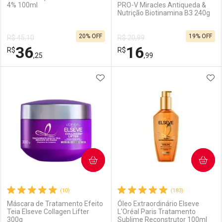
4% 100ml
PRO-V Miracles Antiqueda &
Nutrição Biotinamina B3 240g
20% OFF
19% OFF
R$ 45,10
R$ 20,99
36
16
R$
R$
,25
,99
ADICIONAR AOS FAVORITOS
ADI
FECHAR
FECHAR
F
F
Laboratório
Por Menos
Laboratório
Por Menos
COMPRAR
COMPRAR
(10)
(183)
Máscara de Tratamento Efeito
Óleo Extraordinário Elseve
Teia Elseve Collagen Lifter
L'Oréal Paris Tratamento
300g
Sublime Reconstrutor 100ml