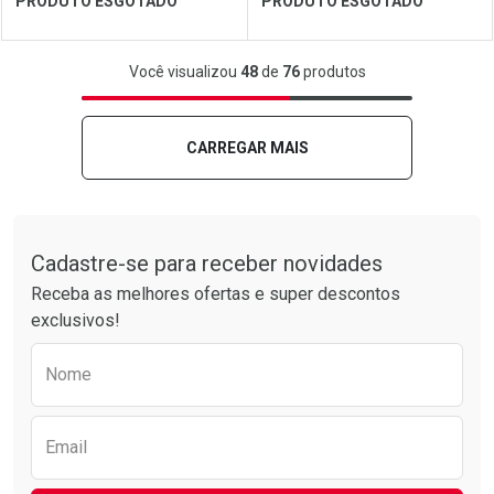
PRODUTO ESGOTADO
PRODUTO ESGOTADO
FECHAR
FECHAR
FEC
FEC
Você visualizou
48
de
76
produtos
Laboratório
Por Menos
Laboratório
Por Menos
CARREGAR MAIS
Tudo sobre a Drogarias Pacheco
Cadastre-se para receber novidades
Receba as melhores ofertas e super descontos
exclusivos!
Preencha o formulário abaixo para receber 
Nome
Ver Desconto Convênio
Ver Desconto Convênio
Email