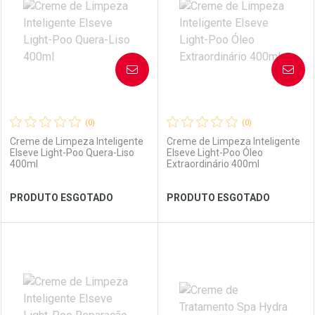
Laboratório
Por Menos
Laboratório
Por Menos
AVISE-ME
AVISE-ME
(0)
(0)
Creme de Limpeza Inteligente
Creme de Limpeza Inteligente
Elseve Light-Poo Quera-Liso
Elseve Light-Poo Óleo
400ml
Extraordinário 400ml
Ver Desconto Convênio
Ver Desconto Convênio
PRODUTO ESGOTADO
PRODUTO ESGOTADO
FECHAR
FECHAR
FEC
FEC
Laboratório
Por Menos
Laboratório
Por Menos