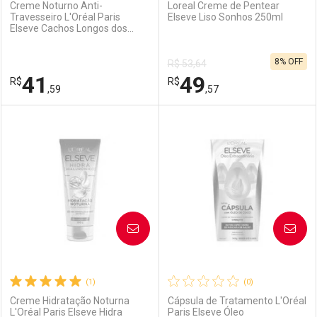
Creme Noturno Anti-
Loreal Creme de Pentear
Travesseiro L'Oréal Paris
Elseve Liso Sonhos 250ml
Elseve Cachos Longos dos
Ativar Desconto
Ativar Desconto
Sonhos 200ml
8% OFF
R$ 53,64
Comprar sem Desconto
Comprar sem Desconto
41
49
R$
Comprar sem Desconto
R$
Comprar sem Desconto
Por R$ 23,59/cada
Por R$ 157,27/cada
,59
,57
Por R$ 23,59/cada
Por R$ 157,27/cada
FECHAR
FECHAR
F
F
Laboratório
Por Menos
Laboratório
Por Menos
AVISE-ME
AVISE-ME
(1)
(0)
Creme Hidratação Noturna
Cápsula de Tratamento L'Oréal
L'Oréal Paris Elseve Hidra
Paris Elseve Óleo