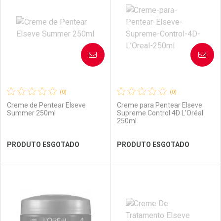
Laboratório
Por Menos
Laboratório
Por Menos
AVISE-ME
AVISE-ME
(0)
(0)
Creme de Pentear Elseve
Creme para Pentear Elseve
Summer 250ml
Supreme Control 4D L’Oréal
250ml
Ver Desconto Convênio
Ver Desconto Convênio
PRODUTO ESGOTADO
PRODUTO ESGOTADO
FECHAR
FECHAR
FEC
FEC
Laboratório
Por Menos
Laboratório
Por Menos