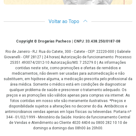
Voltar ao Topo
Copyright
Copyright © Drogarias Pacheco | CNPJ: 33.438.250/0187-08
Rio de Janeiro - RJ: Rua do Catete, 300 - Catete - CEP: 22220-000 | Gabriele
Giovanelli - CRF 28127 | 24 horas| Autorização de funcionamento: Processo:
25351.493074/2012-10 Autorização/MS: 7.25279.0 | As informações
contidas neste site, como promoções e ofertas de remédios e
medicamentos, não devem ser usadas para automedicação e não
substituem, em hipótese alguma, a medicação prescrita pelo profissional da
área médica. Somente o médico está em condições de diagnosticar
qualquer problema de saúde e prescrever o tratamento adequado. Os
preços e as promoções são válidos apenas para compras via internet. As
fotos contidas em nosso site são meramente ilustrativas. *Preços e
disponibilidade sujeitos a alterações no decorrer do dia. Antibióticos e
antimicrobianos vendas apenas em lojas físicas ou televendas. Portaria nº
344 - 01/02/1999 - Ministério da Saúde. Horário de funcionamento Central
de Vendas e Atendimento ao Cliente 4020 4404 ou 0800 282 10 10 de
domingo a domingo das 08h00 às 20h00.