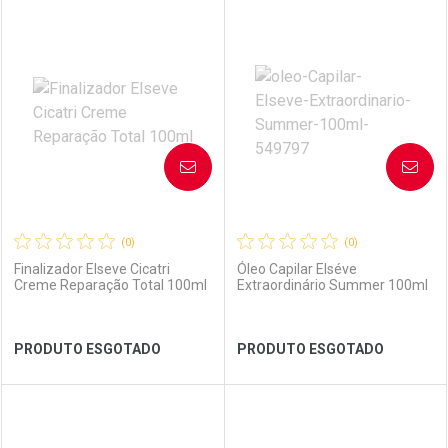
FECHAR
FECHAR
FEC
FEC
Laboratório
Por Menos
Laboratório
Por Menos
AVISE-ME
AVISE-ME
(0)
(0)
Finalizador Elseve Cicatri
Óleo Capilar Elséve
Creme Reparação Total 100ml
Extraordinário Summer 100ml
Ver Desconto Convênio
Ver Desconto Convênio
PRODUTO ESGOTADO
PRODUTO ESGOTADO
FECHAR
FECHAR
FEC
FEC