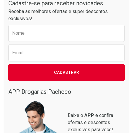
Cadastre-se para receber novidades
Receba as melhores ofertas e super descontos
exclusivos!
Preencha o formulário abaixo para receber 
Ativar Desconto
Ativar Desconto
Nome
Comprar sem Desconto
Comprar sem Desconto
Comprar sem Desconto
Comprar sem Desconto
Por R$ 25,59/cada
Por R$ 28,21/cada
Por R$ 25,59/cada
Por R$ 28,21/cada
Email
CADASTRAR
APP Drogarias Pacheco
Baixe o
APP
e confira
ofertas e descontos
exclusivos para você!