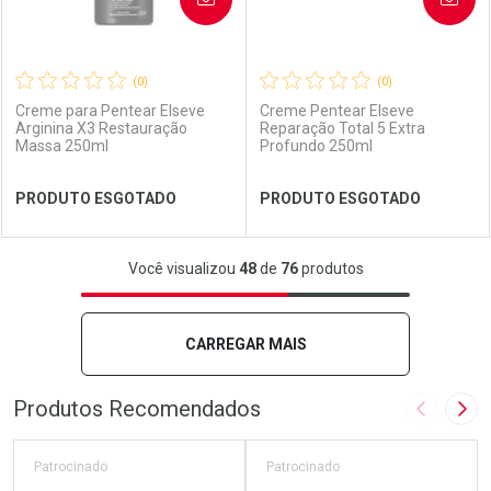
(0)
(0)
Creme para Pentear Elseve
Creme Pentear Elseve
Arginina X3 Restauração
Reparação Total 5 Extra
Massa 250ml
Profundo 250ml
Ver Desconto Convênio
Ver Desconto Convênio
PRODUTO ESGOTADO
PRODUTO ESGOTADO
FECHAR
FECHAR
FEC
FEC
Você visualizou
48
de
76
produtos
Laboratório
Por Menos
Laboratório
Por Menos
CARREGAR MAIS
Produtos Recomendados
Imagem A
Pró
Patrocinado
Patrocinado