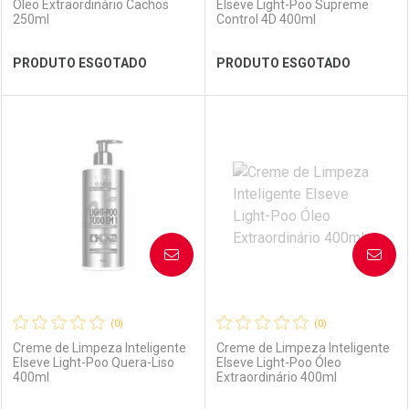
Óleo Extraordinário Cachos
Elseve Light-Poo Supreme
250ml
Control 4D 400ml
Ver Desconto Convênio
Ver Desconto Convênio
PRODUTO ESGOTADO
PRODUTO ESGOTADO
FECHAR
FECHAR
FEC
FEC
Laboratório
Por Menos
Laboratório
Por Menos
AVISE-ME
AVISE-ME
(0)
(0)
Creme de Limpeza Inteligente
Creme de Limpeza Inteligente
Elseve Light-Poo Quera-Liso
Elseve Light-Poo Óleo
400ml
Extraordinário 400ml