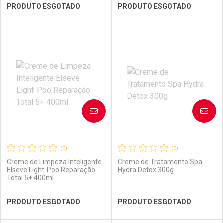
Ver Desconto Convênio
Ver Desconto Convênio
PRODUTO ESGOTADO
PRODUTO ESGOTADO
FECHAR
FECHAR
FEC
FEC
Laboratório
Por Menos
Laboratório
Por Menos
AVISE-ME
AVISE-ME
(0)
(0)
Creme de Limpeza Inteligente
Creme de Tratamento Spa
Elseve Light-Poo Reparação
Hydra Detox 300g
Total 5+ 400ml
Ver Desconto Convênio
Ver Desconto Convênio
PRODUTO ESGOTADO
PRODUTO ESGOTADO