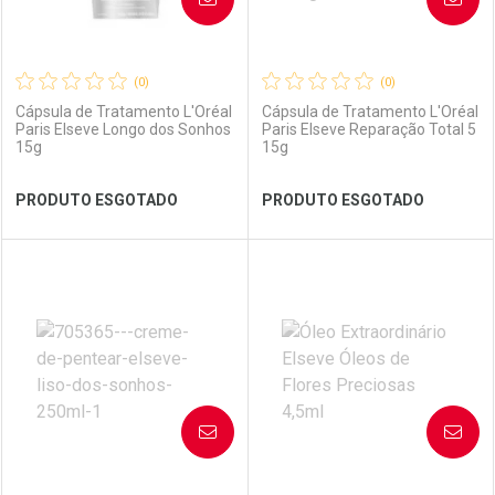
(0)
(0)
Cápsula de Tratamento L'Oréal
Cápsula de Tratamento L'Oréal
Paris Elseve Longo dos Sonhos
Paris Elseve Reparação Total 5
15g
15g
Ver Desconto Convênio
Ver Desconto Convênio
PRODUTO ESGOTADO
PRODUTO ESGOTADO
FECHAR
FECHAR
FEC
FEC
Laboratório
Por Menos
Laboratório
Por Menos
AVISE-ME
AVISE-ME