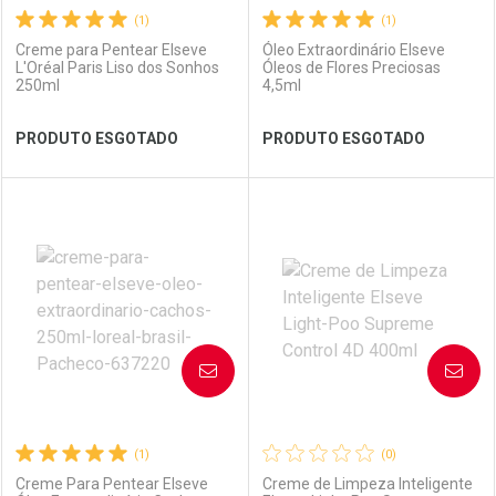
(1)
(1)
Creme para Pentear Elseve
Óleo Extraordinário Elseve
L'Oréal Paris Liso dos Sonhos
Óleos de Flores Preciosas
250ml
4,5ml
Ver Desconto Convênio
Ver Desconto Convênio
PRODUTO ESGOTADO
PRODUTO ESGOTADO
FECHAR
FECHAR
FEC
FEC
Laboratório
Por Menos
Laboratório
Por Menos
AVISE-ME
AVISE-ME
(1)
(0)
Creme Para Pentear Elseve
Creme de Limpeza Inteligente