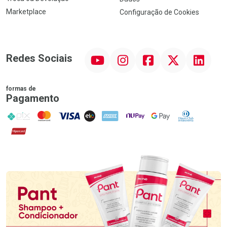
Marketplace
Configuração de Cookies
YouTube
Instagram
Facebook
Twitter
Linkedin
Redes Sociais
formas de
Pagamento
PIX
MasterCard
VISA
ELO
AMEX
NuPay
Google Pay
Diners Club
Hipercard
Promoção em Destaque