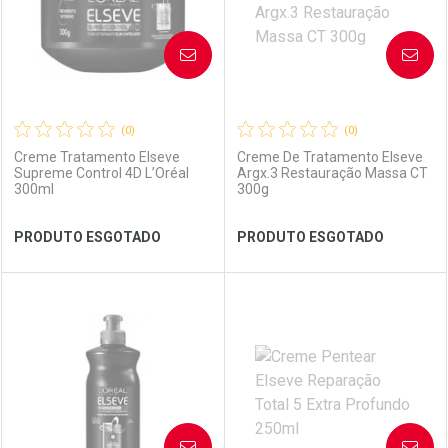
AVISE-ME
AVISE-ME
(0)
(0)
Creme Tratamento Elseve
Creme De Tratamento Elseve
Supreme Control 4D L’Oréal
Argx.3 Restauração Massa CT
300ml
300g
Ver Desconto Convênio
Ver Desconto Convênio
PRODUTO ESGOTADO
PRODUTO ESGOTADO
FECHAR
FECHAR
FEC
FEC
Laboratório
Por Menos
Laboratório
Por Menos
AVISE-ME
AVISE-ME