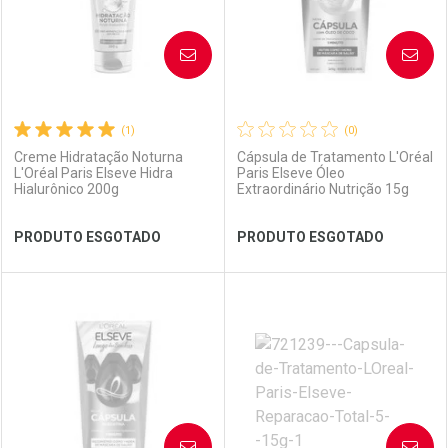
AVISE-ME
AVISE-ME
(1)
(0)
Creme Hidratação Noturna
Cápsula de Tratamento L'Oréal
L'Oréal Paris Elseve Hidra
Paris Elseve Óleo
Hialurônico 200g
Extraordinário Nutrição 15g
Ativar Desconto
Ativar Desconto
PRODUTO ESGOTADO
PRODUTO ESGOTADO
Comprar sem Desconto
Comprar sem Desconto
Comprar sem Desconto
Comprar sem Desconto
Por R$ 41,59/cada
Por R$ 49,57/cada
Por R$ 41,59/cada
Por R$ 49,57/cada
FECHAR
FECHAR
FEC
FEC
Laboratório
Por Menos
Laboratório
Por Menos
AVISE-ME
AVISE-ME