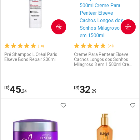
COMPRAR
COMPRAR
(10)
(23)
Pré Shampoo L’Oréal Paris
Creme Para Pentear Elseve
Elseve Bond Repair 200ml
Cachos Longos dos Sonhos
Milagroso 3 em 1 500ml Creme
Para Pentear Elseve Cachos
Longos dos Sonhos Milagroso
3 em 1500ml
45
32
R$
R$
,24
,29
ADICIONAR AOS FAVORITOS
ADI
FECHAR
FECHAR
F
F
Laboratório
Por Menos
Laboratório
Por Menos