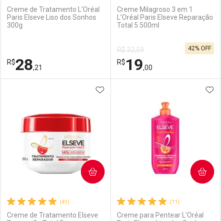
Creme de Tratamento L'Oréal
Creme Milagroso 3 em 1
Paris Elseve Liso dos Sonhos
L’Oréal Paris Elseve Reparação
300g
Total 5 500ml
Ativar Desconto
Ativar Desconto
42% OFF
R$ 32,59
Comprar sem Desconto
Comprar sem Desconto
28
19
R$
Comprar sem Desconto
R$
Comprar sem Desconto
Por R$ 45,24/cada
Por R$ 55,59/cada
,21
,00
Por R$ 45,24/cada
Por R$ 55,59/cada
ADICIONAR AOS FAVORITOS
ADI
FECHAR
FECHAR
F
F
Laboratório
Por Menos
Laboratório
Por Menos
COMPRAR
COMPRAR
(41)
(11)
Creme de Tratamento Elseve
Creme para Pentear L'Oréal