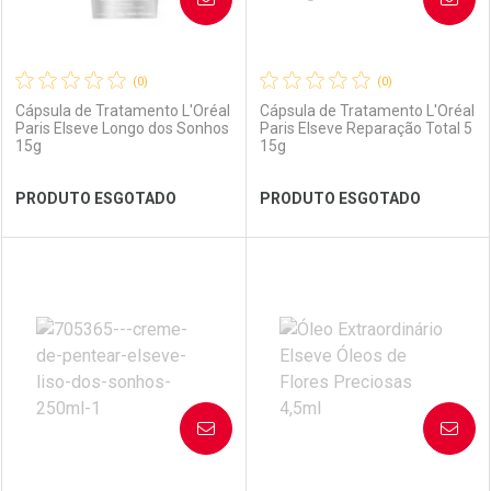
(0)
(0)
Cápsula de Tratamento L'Oréal
Cápsula de Tratamento L'Oréal
Paris Elseve Longo dos Sonhos
Paris Elseve Reparação Total 5
15g
15g
Ver Desconto Convênio
Ver Desconto Convênio
PRODUTO ESGOTADO
PRODUTO ESGOTADO
FECHAR
FECHAR
FEC
FEC
Laboratório
Por Menos
Laboratório
Por Menos
AVISE-ME
AVISE-ME