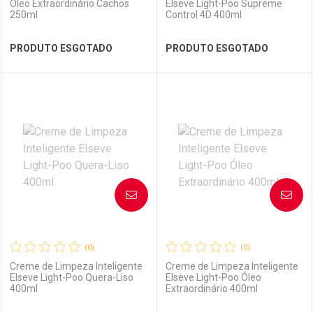
Óleo Extraordinário Cachos
Elseve Light-Poo Supreme
250ml
Control 4D 400ml
Ver Desconto Convênio
Ver Desconto Convênio
PRODUTO ESGOTADO
PRODUTO ESGOTADO
FECHAR
FECHAR
FEC
FEC
Laboratório
Por Menos
Laboratório
Por Menos
AVISE-ME
AVISE-ME
(0)
(0)
Creme de Limpeza Inteligente
Creme de Limpeza Inteligente
Elseve Light-Poo Quera-Liso
Elseve Light-Poo Óleo
400ml
Extraordinário 400ml