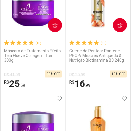
COMPRAR
COMPRAR
(10)
(13)
Máscara de Tratamento Efeito
Creme de Pentear Pantene
Teia Elseve Collagen Lifter
PRO-V Miracles Antiqueda &
300g
Nutrição Biotinamina B3 240g
39% OFF
19% OFF
R$ 41,99
R$ 20,99
25
16
R$
R$
,59
,99
ADICIONAR AOS FAVORITOS
ADI
FECHAR
FECHAR
F
F
Laboratório
Por Menos
Laboratório
Por Menos