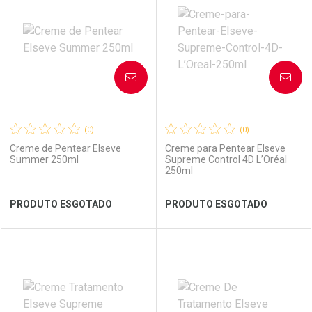
Laboratório
Por Menos
Laboratório
Por Menos
AVISE-ME
AVISE-ME
(0)
(0)
Creme de Pentear Elseve
Creme para Pentear Elseve
Summer 250ml
Supreme Control 4D L’Oréal
250ml
Ver Desconto Convênio
Ver Desconto Convênio
PRODUTO ESGOTADO
PRODUTO ESGOTADO
FECHAR
FECHAR
FEC
FEC
Laboratório
Por Menos
Laboratório
Por Menos