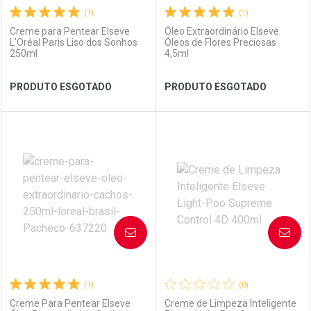
(1)
(1)
Creme para Pentear Elseve
Óleo Extraordinário Elseve
L'Oréal Paris Liso dos Sonhos
Óleos de Flores Preciosas
250ml
4,5ml
Ver Desconto Convênio
Ver Desconto Convênio
PRODUTO ESGOTADO
PRODUTO ESGOTADO
FECHAR
FECHAR
FEC
FEC
Laboratório
Por Menos
Laboratório
Por Menos
AVISE-ME
AVISE-ME
(1)
(0)
Creme Para Pentear Elseve
Creme de Limpeza Inteligente