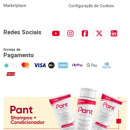
Marketplace
Configuração de Cookies
YouTube
Instagram
Facebook
Twitter
Linkedin
Redes Sociais
formas de
Pagamento
PIX
MasterCard
VISA
ELO
AMEX
NuPay
Google Pay
Diners Club
Hipercard
Promoção em Destaque