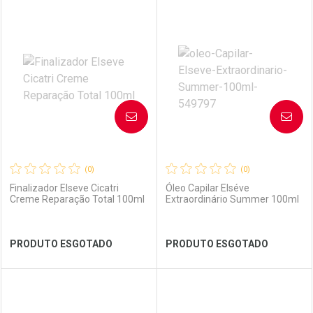
FECHAR
FECHAR
FEC
FEC
Laboratório
Por Menos
Laboratório
Por Menos
AVISE-ME
AVISE-ME
(0)
(0)
Finalizador Elseve Cicatri
Óleo Capilar Elséve
Creme Reparação Total 100ml
Extraordinário Summer 100ml
Ver Desconto Convênio
Ver Desconto Convênio
PRODUTO ESGOTADO
PRODUTO ESGOTADO
FECHAR
FECHAR
FEC
FEC