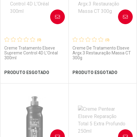
AVISE-ME
AVISE-ME
(0)
(0)
Creme Tratamento Elseve
Creme De Tratamento Elseve
Supreme Control 4D L’Oréal
Argx.3 Restauração Massa CT
300ml
300g
Ver Desconto Convênio
Ver Desconto Convênio
PRODUTO ESGOTADO
PRODUTO ESGOTADO
FECHAR
FECHAR
FEC
FEC
Laboratório
Por Menos
Laboratório
Por Menos
AVISE-ME
AVISE-ME