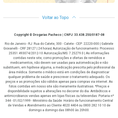
Voltar ao Topo
Copyright
Copyright © Drogarias Pacheco | CNPJ: 33.438.250/0187-08
Rio de Janeiro - RJ: Rua do Catete, 300 - Catete - CEP: 22220-000 | Gabriele
Giovanelli - CRF 28127 | 24 horas| Autorização de funcionamento: Processo:
25351.493074/2012-10 Autorização/MS: 7.25279.0 | As informações
contidas neste site, como promoções e ofertas de remédios e
medicamentos, não devem ser usadas para automedicação e não
substituem, em hipótese alguma, a medicação prescrita pelo profissional da
área médica. Somente o médico está em condições de diagnosticar
qualquer problema de saúde e prescrever o tratamento adequado. Os
preços e as promoções são válidos apenas para compras via internet. As
fotos contidas em nosso site são meramente ilustrativas. *Preços e
disponibilidade sujeitos a alterações no decorrer do dia. Antibióticos e
antimicrobianos vendas apenas em lojas físicas ou televendas. Portaria nº
344 - 01/02/1999 - Ministério da Saúde. Horário de funcionamento Central
de Vendas e Atendimento ao Cliente 4020 4404 ou 0800 282 10 10 de
domingo a domingo das 08h00 às 20h00.