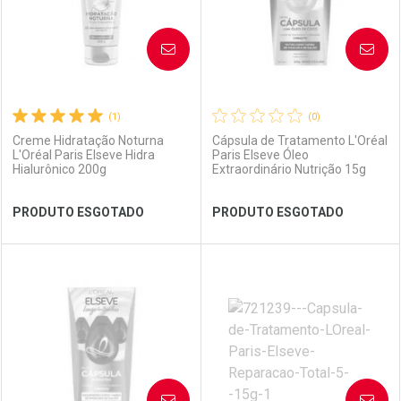
AVISE-ME
AVISE-ME
(1)
(0)
Creme Hidratação Noturna
Cápsula de Tratamento L'Oréal
L'Oréal Paris Elseve Hidra
Paris Elseve Óleo
Hialurônico 200g
Extraordinário Nutrição 15g
Ativar Desconto
Ativar Desconto
PRODUTO ESGOTADO
PRODUTO ESGOTADO
Comprar sem Desconto
Comprar sem Desconto
Comprar sem Desconto
Comprar sem Desconto
Por R$ 41,59/cada
Por R$ 49,57/cada
Por R$ 41,59/cada
Por R$ 49,57/cada
FECHAR
FECHAR
FEC
FEC
Laboratório
Por Menos
Laboratório
Por Menos
AVISE-ME
AVISE-ME