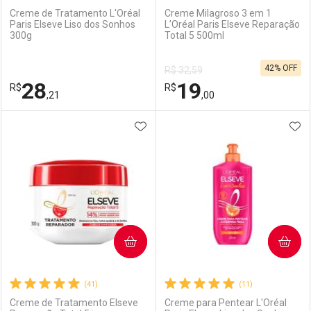
Creme de Tratamento L'Oréal
Creme Milagroso 3 em 1
Paris Elseve Liso dos Sonhos
L’Oréal Paris Elseve Reparação
300g
Total 5 500ml
Ativar Desconto
Ativar Desconto
42% OFF
R$ 32,59
Comprar sem Desconto
Comprar sem Desconto
28
19
R$
Comprar sem Desconto
R$
Comprar sem Desconto
Por R$ 45,24/cada
Por R$ 55,59/cada
,21
,00
Por R$ 45,24/cada
Por R$ 55,59/cada
ADICIONAR AOS FAVORITOS
ADI
FECHAR
FECHAR
F
F
Laboratório
Por Menos
Laboratório
Por Menos
COMPRAR
COMPRAR
(41)
(11)
Creme de Tratamento Elseve
Creme para Pentear L'Oréal