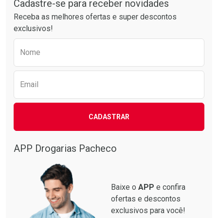
Cadastre-se para receber novidades
Receba as melhores ofertas e super descontos
exclusivos!
Preencha o formulário abaixo para receber 
Ativar Desconto
Ativar Desconto
Nome
Comprar sem Desconto
Comprar sem Desconto
Comprar sem Desconto
Comprar sem Desconto
Por R$ 28,21/cada
Por R$ 20,86/cada
Por R$ 28,21/cada
Por R$ 20,86/cada
Email
CADASTRAR
APP Drogarias Pacheco
Baixe o
APP
e confira
ofertas e descontos
exclusivos para você!