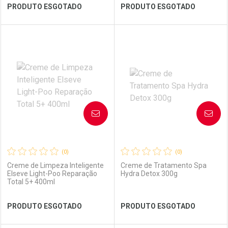
Ver Desconto Convênio
Ver Desconto Convênio
PRODUTO ESGOTADO
PRODUTO ESGOTADO
FECHAR
FECHAR
FEC
FEC
Laboratório
Por Menos
Laboratório
Por Menos
AVISE-ME
AVISE-ME
(0)
(0)
Creme de Limpeza Inteligente
Creme de Tratamento Spa
Elseve Light-Poo Reparação
Hydra Detox 300g
Total 5+ 400ml
Ver Desconto Convênio
Ver Desconto Convênio
PRODUTO ESGOTADO
PRODUTO ESGOTADO