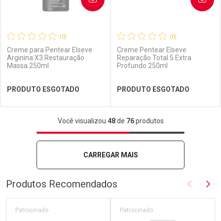
(0)
(0)
Creme para Pentear Elseve
Creme Pentear Elseve
Arginina X3 Restauração
Reparação Total 5 Extra
Massa 250ml
Profundo 250ml
Ver Desconto Convênio
Ver Desconto Convênio
PRODUTO ESGOTADO
PRODUTO ESGOTADO
FECHAR
FECHAR
FEC
FEC
Você visualizou
48
de
76
produtos
Laboratório
Por Menos
Laboratório
Por Menos
CARREGAR MAIS
Produtos Recomendados
Imagem A
Pró
Patrocinado
Patrocinado