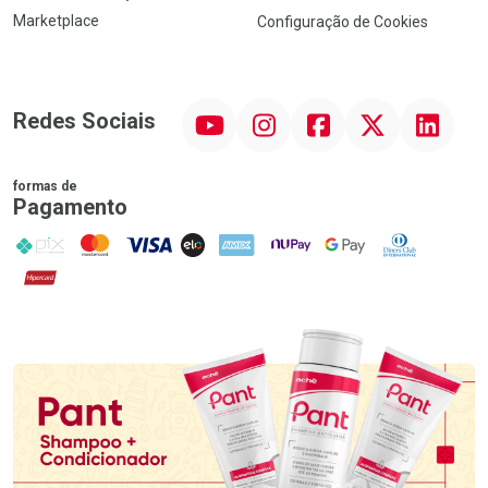
Marketplace
Configuração de Cookies
YouTube
Instagram
Facebook
Twitter
Linkedin
Redes Sociais
formas de
Pagamento
PIX
MasterCard
VISA
ELO
AMEX
NuPay
Google Pay
Diners Club
Hipercard
Promoção em Destaque