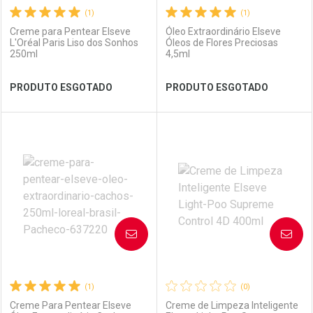
(1)
(1)
Creme para Pentear Elseve
Óleo Extraordinário Elseve
L'Oréal Paris Liso dos Sonhos
Óleos de Flores Preciosas
250ml
4,5ml
Ver Desconto Convênio
Ver Desconto Convênio
PRODUTO ESGOTADO
PRODUTO ESGOTADO
FECHAR
FECHAR
FEC
FEC
Laboratório
Por Menos
Laboratório
Por Menos
AVISE-ME
AVISE-ME
(1)
(0)
Creme Para Pentear Elseve
Creme de Limpeza Inteligente