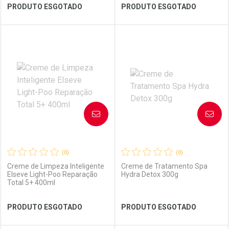
Ver Desconto Convênio
Ver Desconto Convênio
PRODUTO ESGOTADO
PRODUTO ESGOTADO
FECHAR
FECHAR
FEC
FEC
Laboratório
Por Menos
Laboratório
Por Menos
AVISE-ME
AVISE-ME
(0)
(0)
Creme de Limpeza Inteligente
Creme de Tratamento Spa
Elseve Light-Poo Reparação
Hydra Detox 300g
Total 5+ 400ml
Ver Desconto Convênio
Ver Desconto Convênio
PRODUTO ESGOTADO
PRODUTO ESGOTADO