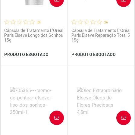
(0)
(0)
Cápsula de Tratamento L'Oréal
Cápsula de Tratamento L'Oréal
Paris Elseve Longo dos Sonhos
Paris Elseve Reparação Total 5
15g
15g
Ver Desconto Convênio
Ver Desconto Convênio
PRODUTO ESGOTADO
PRODUTO ESGOTADO
FECHAR
FECHAR
FEC
FEC
Laboratório
Por Menos
Laboratório
Por Menos
AVISE-ME
AVISE-ME