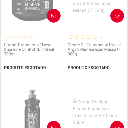
AVISE-ME
AVISE-ME
(0)
(0)
Creme Tratamento Elseve
Creme De Tratamento Elseve
Supreme Control 4D L’Oréal
Argx.3 Restauração Massa CT
300ml
300g
Ver Desconto Convênio
Ver Desconto Convênio
PRODUTO ESGOTADO
PRODUTO ESGOTADO
FECHAR
FECHAR
FEC
FEC
Laboratório
Por Menos
Laboratório
Por Menos
AVISE-ME
AVISE-ME