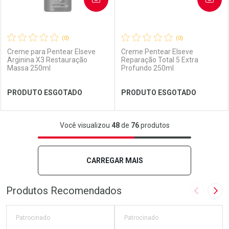
(0)
(0)
Creme para Pentear Elseve
Creme Pentear Elseve
Arginina X3 Restauração
Reparação Total 5 Extra
Massa 250ml
Profundo 250ml
Ver Desconto Convênio
Ver Desconto Convênio
PRODUTO ESGOTADO
PRODUTO ESGOTADO
FECHAR
FECHAR
FEC
FEC
Você visualizou
48
de
76
produtos
Laboratório
Por Menos
Laboratório
Por Menos
CARREGAR MAIS
Produtos Recomendados
Imagem A
Pró
Patrocinado
Patrocinado