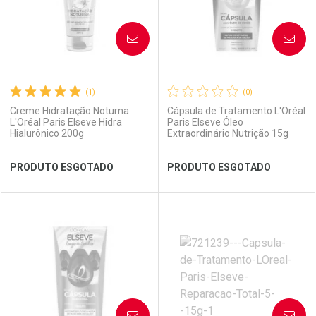
AVISE-ME
AVISE-ME
(1)
(0)
Creme Hidratação Noturna
Cápsula de Tratamento L'Oréal
L'Oréal Paris Elseve Hidra
Paris Elseve Óleo
Hialurônico 200g
Extraordinário Nutrição 15g
Ativar Desconto
Ativar Desconto
PRODUTO ESGOTADO
PRODUTO ESGOTADO
Comprar sem Desconto
Comprar sem Desconto
Comprar sem Desconto
Comprar sem Desconto
Por R$ 41,59/cada
Por R$ 49,57/cada
Por R$ 41,59/cada
Por R$ 49,57/cada
FECHAR
FECHAR
FEC
FEC
Laboratório
Por Menos
Laboratório
Por Menos
AVISE-ME
AVISE-ME