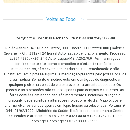
Voltar ao Topo
Copyright
Copyright © Drogarias Pacheco | CNPJ: 33.438.250/0187-08
Rio de Janeiro - RJ: Rua do Catete, 300 - Catete - CEP: 22220-000 | Gabriele
Giovanelli - CRF 28127 | 24 horas| Autorização de funcionamento: Processo:
25351.493074/2012-10 Autorização/MS: 7.25279.0 | As informações
contidas neste site, como promoções e ofertas de remédios e
medicamentos, não devem ser usadas para automedicação e não
substituem, em hipótese alguma, a medicação prescrita pelo profissional da
área médica. Somente o médico está em condições de diagnosticar
qualquer problema de saúde e prescrever o tratamento adequado. Os
preços e as promoções são válidos apenas para compras via internet. As
fotos contidas em nosso site são meramente ilustrativas. *Preços e
disponibilidade sujeitos a alterações no decorrer do dia. Antibióticos e
antimicrobianos vendas apenas em lojas físicas ou televendas. Portaria nº
344 - 01/02/1999 - Ministério da Saúde. Horário de funcionamento Central
de Vendas e Atendimento ao Cliente 4020 4404 ou 0800 282 10 10 de
domingo a domingo das 08h00 às 20h00.