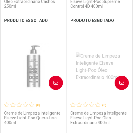
Óleo Extraordinário Cachos
Elseve Light-Poo Supreme
250ml
Control 4D 400ml
Ver Desconto Convênio
Ver Desconto Convênio
PRODUTO ESGOTADO
PRODUTO ESGOTADO
FECHAR
FECHAR
FEC
FEC
Laboratório
Por Menos
Laboratório
Por Menos
AVISE-ME
AVISE-ME
(0)
(0)
Creme de Limpeza Inteligente
Creme de Limpeza Inteligente
Elseve Light-Poo Quera-Liso
Elseve Light-Poo Óleo
400ml
Extraordinário 400ml