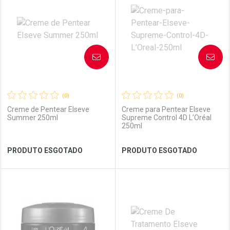
Laboratório
Por Menos
Laboratório
Por Menos
AVISE-ME
AVISE-ME
(0)
(0)
Creme de Pentear Elseve
Creme para Pentear Elseve
Summer 250ml
Supreme Control 4D L’Oréal
250ml
Ver Desconto Convênio
Ver Desconto Convênio
PRODUTO ESGOTADO
PRODUTO ESGOTADO
FECHAR
FECHAR
FEC
FEC
Laboratório
Por Menos
Laboratório
Por Menos