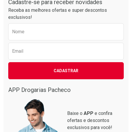
Cadastre-se para receber novidades
Receba as melhores ofertas e super descontos
exclusivos!
Preencha o formulário abaixo para receber 
Ativar Desconto
Ativar Desconto
Nome
Comprar sem Desconto
Comprar sem Desconto
Comprar sem Desconto
Comprar sem Desconto
Por R$ 25,59/cada
Por R$ 28,21/cada
Por R$ 25,59/cada
Por R$ 28,21/cada
Email
CADASTRAR
APP Drogarias Pacheco
Baixe o
APP
e confira
ofertas e descontos
exclusivos para você!