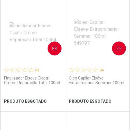
FECHAR
FECHAR
FEC
FEC
Laboratório
Por Menos
Laboratório
Por Menos
AVISE-ME
AVISE-ME
(0)
(0)
Finalizador Elseve Cicatri
Óleo Capilar Elséve
Creme Reparação Total 100ml
Extraordinário Summer 100ml
Ver Desconto Convênio
Ver Desconto Convênio
PRODUTO ESGOTADO
PRODUTO ESGOTADO
FECHAR
FECHAR
FEC
FEC