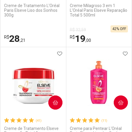
Creme de Tratamento L'Oréal
Creme Milagroso 3 em 1
Paris Elseve Liso dos Sonhos
L’Oréal Paris Elseve Reparação
300g
Total 5 500ml
Ativar Desconto
Ativar Desconto
42% OFF
R$ 32,59
Comprar sem Desconto
Comprar sem Desconto
28
19
R$
Comprar sem Desconto
R$
Comprar sem Desconto
Por R$ 45,24/cada
Por R$ 55,59/cada
,21
,00
Por R$ 45,24/cada
Por R$ 55,59/cada
ADICIONAR AOS FAVORITOS
ADI
FECHAR
FECHAR
F
F
Laboratório
Por Menos
Laboratório
Por Menos
COMPRAR
COMPRAR
(41)
(11)
Creme de Tratamento Elseve
Creme para Pentear L'Oréal