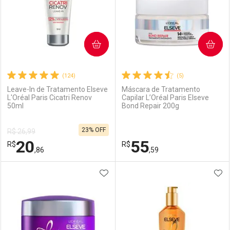
COMPRAR
COMPRAR
(124)
(5)
Leave-In de Tratamento Elseve
Máscara de Tratamento
L'Oréal Paris Cicatri Renov
Capilar L’Oréal Paris Elseve
50ml
Bond Repair 200g
23% OFF
R$ 26,99
20
55
R$
R$
,86
,59
ADICIONAR AOS FAVORITOS
ADI
FECHAR
FECHAR
F
F
Laboratório
Por Menos
Laboratório
Por Menos