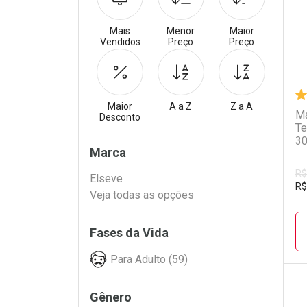
Mais
Menor
Maior
Vendidos
Preço
Preço
Maior
A a Z
Z a A
Má
Desconto
Te
3
Filtros
Marca
R$
Elseve
R$
Veja todas as opções
Fases da Vida
Para Adulto (59)
Gênero