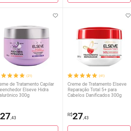
ADICIONAR AOS FAVORITOS
A
FECHAR
FECHAR
F
F
aboratório
or Menos
Laboratório
Por Menos
LO TERMO DIGITADO
(21)
(41)
eme de Tratamento Capilar
Creme de Tratamento Elseve
eenchedor Elseve Hidra
Reparação Total 5+ para
alurônico 300g
Cabelos Danificados 300g
27
27
Ativar Desconto
Ativar Desconto
R$
,43
,43