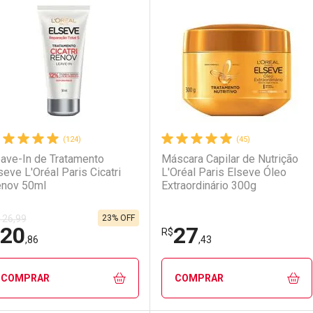
aboratório
or Menos
Laboratório
Por Menos
LO TERMO DIGITADO
(124)
(45)
ave-In de Tratamento
Máscara Capilar de Nutrição
seve L'Oréal Paris Cicatri
L'Oréal Paris Elseve Óleo
nov 50ml
Extraordinário 300g
23% OFF
 26,99
20
27
Ativar Desconto
Ativar Desconto
R$
,86
,43
Comprar sem Desconto
Comprar sem Desconto
Comprar sem Desconto
Comprar sem Desconto
COMPRAR
COMPRAR
Por R$ 39,19/cada
Por R$ 39,19/cada
Por R$ 23,59/cada
Por R$ 23,59/cada