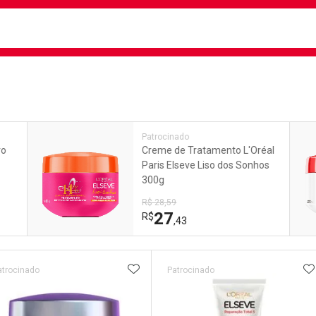
busca
isa?
e
Patrocinado
ro
Creme de Tratamento L'Oréal
Paris Elseve Liso dos Sonhos
300g
R$ 28,59
27
R$
,43
ateleira
ADICIONAR AOS FAVORITOS
A
atrocinado
Patrocinado