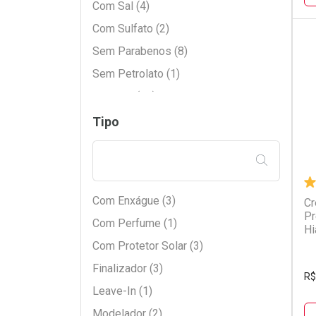
Com Sal (4)
Com Sulfato (2)
Sem Parabenos (8)
L
P
Sem Petrolato (1)
Sem Sal (18)
Sem Substância Específica (9)
Tipo
Sem Sulfato (6)
FILTRAR PE
Com Enxágue (3)
Cr
Pr
Com Perfume (1)
Hi
Com Protetor Solar (3)
Finalizador (3)
R$
Leave-In (1)
Modelador (2)