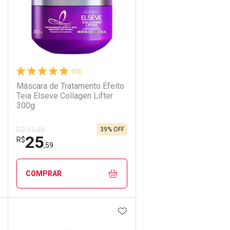
(10)
Máscara de Tratamento Efeito
Teia Elseve Collagen Lifter
300g
39% OFF
R$ 41,99
25
R$
,59
COMPRAR
DICIONAR AOS FAVORITOS
ADICIONAR AOS FAVORIT
ECHAR
ECHAR
FECHAR
FECHAR