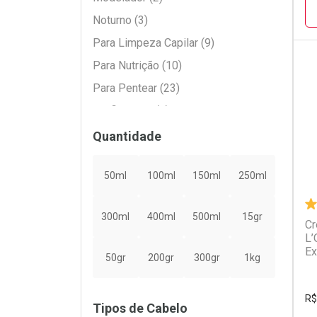
Noturno (3)
Para Limpeza Capilar (9)
Para Nutrição (10)
Para Pentear (23)
L
P
Profissional (2)
Protetor Térmico (4)
Quantidade
Sem Enxágue (23)
50ml
100ml
150ml
250ml
Umidificador (1)
300ml
400ml
500ml
15gr
Cr
L’
Ex
50gr
200gr
300gr
1kg
R$
Tipos de Cabelo