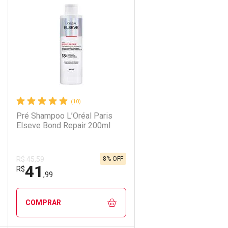
Laboratório
Por Menos
(10)
Pré Shampoo L’Oréal Paris
Elseve Bond Repair 200ml
8% OFF
R$ 45,59
41
Ativar Desconto
R$
,99
Comprar sem Desconto
Comprar sem Desconto
COMPRAR
Por R$ 27,43/cada
Por R$ 27,43/cada