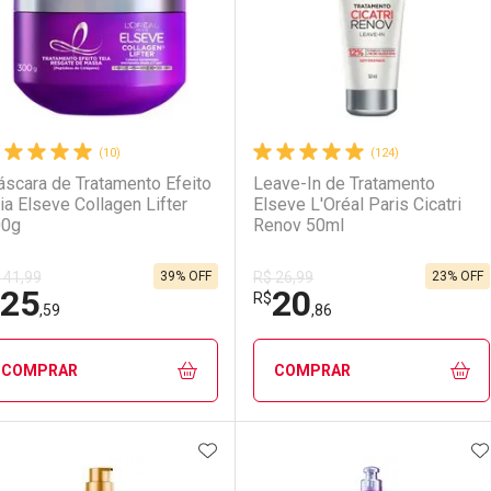
(10)
(124)
scara de Tratamento Efeito
Leave-In de Tratamento
ia Elseve Collagen Lifter
Elseve L'Oréal Paris Cicatri
00g
Renov 50ml
39% OFF
23% OFF
 41,99
R$ 26,99
25
20
R$
,59
,86
COMPRAR
COMPRAR
ADICIONAR AOS FAVORITOS
A
FECHAR
FECHAR
F
F