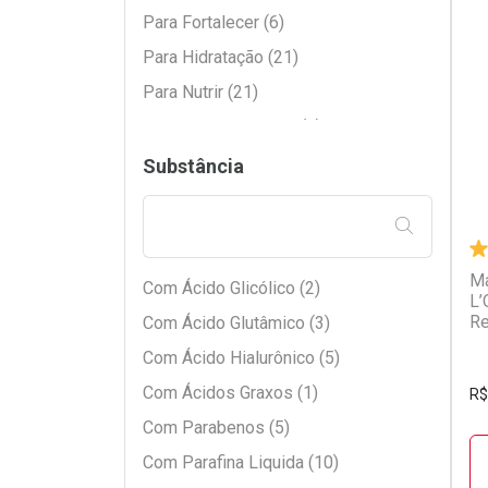
Com Óleo de Girassol (4)
Para Fortalecer (6)
Com Óleo de Limnanthes (1)
Para Hidratação (21)
Com Óleo de Linhaça (2)
L
P
Para Nutrir (21)
Com Óleo de Rícino (3)
Para Praia e Piscina (1)
Com Óleo Mineral (1)
Para Queda (2)
Substância
Com Queratina (17)
Para Reconstrução (12)
Com Vitamina E (1)
FILTRAR PE
Para Restauração (10)
Sem Componente Específico (5)
Para Selar Cutícula (2)
Má
Com Ácido Glicólico (2)
Para Tirar Frizz (10)
L’
Re
Com Ácido Glutâmico (3)
Com Ácido Hialurônico (5)
Com Ácidos Graxos (1)
R$
Com Parabenos (5)
Com Parafina Liquida (10)