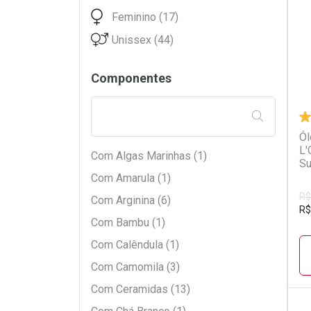
L
P
Feminino (17)
Unissex (44)
Componentes
FILTRAR PE
Ól
L'
Com Algas Marinhas (1)
Su
Com Amarula (1)
R$
Com Arginina (6)
R$
Com Bambu (1)
Com Calêndula (1)
Com Camomila (3)
Com Ceramidas (13)