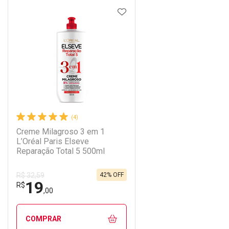
DICIONAR AOS FAVORITOS
ADICIONAR AOS FAVORIT
ECHAR
ECHAR
FECHAR
FECHAR
Laboratório
Por Menos
(4)
Creme Milagroso 3 em 1
L’Oréal Paris Elseve
Reparação Total 5 500ml
42% OFF
R$ 32,59
19
Ativar Desconto
R$
,00
Comprar sem Desconto
Comprar sem Desconto
COMPRAR
Por R$ 41,99/cada
Por R$ 41,99/cada