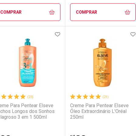
Comprar sem Desconto
Comprar sem Desconto
Comprar sem Desconto
Comprar sem Desconto
COMPRAR
COMPRAR
LO TERMO DIGITADO
Por R$ 27,43/cada
Por R$ 27,43/cada
Por R$ 27,43/cada
Por R$ 27,43/cada
ADICIONAR AOS FAVORITOS
A
FECHAR
FECHAR
F
F
aboratório
or Menos
Laboratório
Por Menos
(23)
(21)
eme Para Pentear Elseve
Creme Para Pentear Elseve
chos Longos dos Sonhos
Óleo Extraordinário L'Oréal
lagroso 3 em 1 500ml
250ml