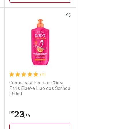
DICIONAR AOS FAVORITOS
ADICIONAR AOS FAVORIT
ECHAR
ECHAR
FECHAR
FECHAR
Laboratório
Por Menos
(11)
Creme para Pentear L'Oréal
Paris Elseve Liso dos Sonhos
250ml
23
Ativar Desconto
R$
,59