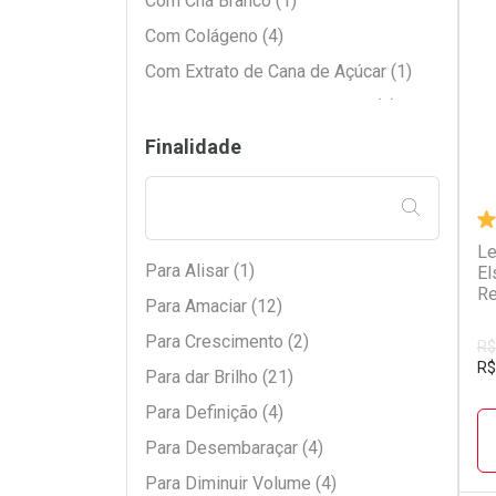
Com Chá Branco (1)
Com Colágeno (4)
L
P
Com Extrato de Cana de Açúcar (1)
Com Extrato de Flor de Lótus (3)
Com Extrato de Girassol (1)
Finalidade
Com Extrato de Linho (1)
FILTRAR PE
Com Extrato de Rosas (1)
Com Geleia Real (2)
Le
Para Alisar (1)
El
Com Glicerina (1)
Re
Para Amaciar (12)
Com Manteiga de Babaçu (2)
Para Crescimento (2)
R$
Com Manteiga de Cacau (1)
R$
Para dar Brilho (21)
Com Óleo de Amla (1)
Para Definição (4)
Com Óleo de Argan (3)
Para Desembaraçar (4)
Com Óleo de Coco (5)
Para Diminuir Volume (4)