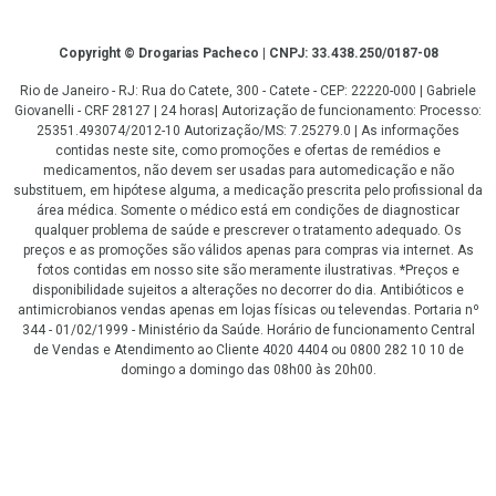
Copyright
Copyright © Drogarias Pacheco | CNPJ: 33.438.250/0187-08
Rio de Janeiro - RJ: Rua do Catete, 300 - Catete - CEP: 22220-000 | Gabriele
Giovanelli - CRF 28127 | 24 horas| Autorização de funcionamento: Processo:
25351.493074/2012-10 Autorização/MS: 7.25279.0 | As informações
contidas neste site, como promoções e ofertas de remédios e
medicamentos, não devem ser usadas para automedicação e não
substituem, em hipótese alguma, a medicação prescrita pelo profissional da
área médica. Somente o médico está em condições de diagnosticar
qualquer problema de saúde e prescrever o tratamento adequado. Os
preços e as promoções são válidos apenas para compras via internet. As
fotos contidas em nosso site são meramente ilustrativas. *Preços e
disponibilidade sujeitos a alterações no decorrer do dia. Antibióticos e
antimicrobianos vendas apenas em lojas físicas ou televendas. Portaria nº
344 - 01/02/1999 - Ministério da Saúde. Horário de funcionamento Central
de Vendas e Atendimento ao Cliente 4020 4404 ou 0800 282 10 10 de
domingo a domingo das 08h00 às 20h00.
LGPD Aceite os Cookies