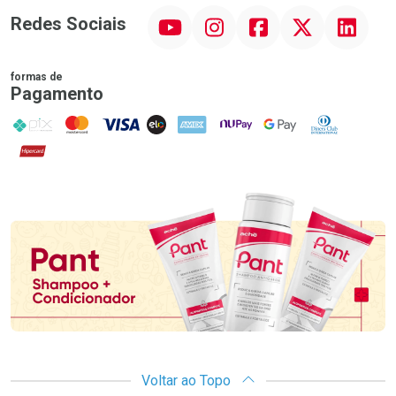
YouTube
Instagram
Facebook
Twitter
Linkedin
Redes Sociais
formas de
Pagamento
PIX
MasterCard
VISA
ELO
AMEX
NuPay
Google Pay
Diners Club
Hipercard
Promoção em Destaque
Voltar ao Topo