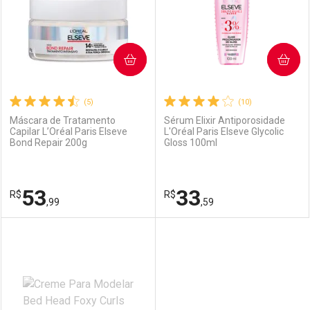
COMPRAR
COMPRAR
(5)
(10)
Máscara de Tratamento
Sérum Elixir Antiporosidade
Capilar L’Oréal Paris Elseve
L'Oréal Paris Elseve Glycolic
Bond Repair 200g
Gloss 100ml
53
33
R$
R$
,99
,59
FECHAR
FECHAR
F
F
Laboratório
Por Menos
Laboratório
Por Menos