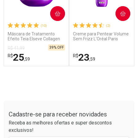
COMPRAR
COMPRAR
(10)
(2)
Máscara de Tratamento
Creme para Pentear Volume
Efeito Teia Elseve Collagen
Sem Frizz L'Oréal Paris
Lifter 300g
Elseve Colágeno Lifter 250ml
39% OFF
R$ 41,99
Ver Desconto Convênio
25
23
R$
R$
,59
,59
FECHAR
FECHAR
FEC
FEC
Laboratório
Laboratório
Por Menos
Por Menos
Tudo sobre a Drogarias Pacheco
Cadastre-se para receber novidades
Receba as melhores ofertas e super descontos
exclusivos!