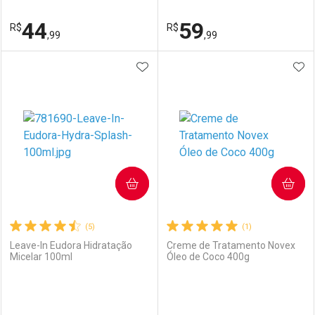
Comprar sem Desconto
Comprar sem Desconto
44
59
R$
Comprar sem Desconto
R$
Comprar sem Desconto
Por R$ 11,99/cada
Por R$ 11,99/cada
,99
,99
Por R$ 11,99/cada
Por R$ 11,99/cada
ADICIONAR AOS FAVORITOS
ADI
FECHAR
FECHAR
F
F
Laboratório
Por Menos
Laboratório
Por Menos
COMPRAR
COMPRAR
(5)
(1)
Leave-In Eudora Hidratação
Creme de Tratamento Novex
Micelar 100ml
Óleo de Coco 400g
Ativar Desconto
Ativar Desconto
Comprar sem Desconto
Comprar sem Desconto