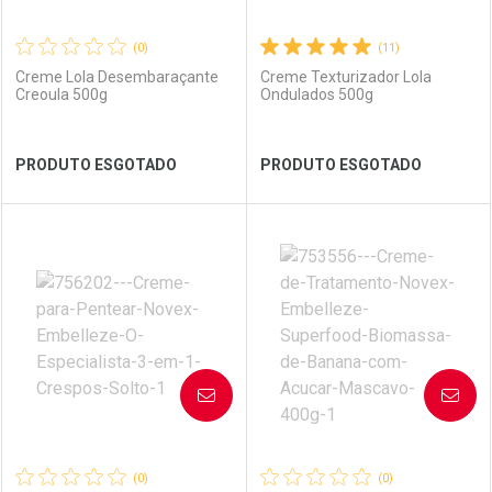
(0)
(11)
Creme Lola Desembaraçante
Creme Texturizador Lola
Creoula 500g
Ondulados 500g
Ativar Desconto
PRODUTO ESGOTADO
PRODUTO ESGOTADO
Comprar sem Desconto
Ver Desconto Convênio
Comprar sem Desconto
Por R$ 102,59/cada
Por R$ 102,59/cada
FECHAR
FECHAR
FEC
FEC
Laboratório
Por Menos
Laboratório
Por Menos
AVISE-ME
AVISE-ME
(0)
(0)