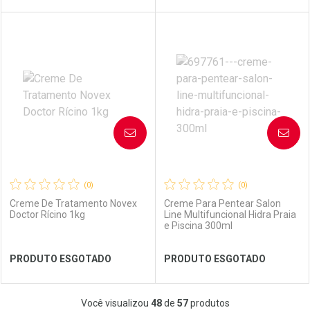
FECHAR
FECHAR
FEC
FEC
Laboratório
Por Menos
Laboratório
Por Menos
AVISE-ME
AVISE-ME
(0)
(0)
Creme De Tratamento Novex
Creme Para Pentear Salon
Doctor Rícino 1kg
Line Multifuncional Hidra Praia
e Piscina 300ml
Ver Desconto Convênio
Ver Desconto Convênio
PRODUTO ESGOTADO
PRODUTO ESGOTADO
FECHAR
FECHAR
FEC
FEC
Você visualizou
48
de
57
produtos