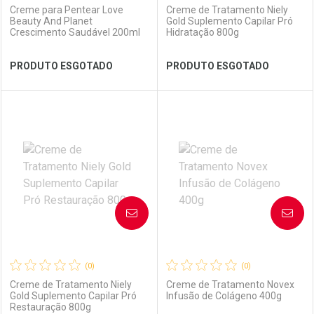
Creme para Pentear Love
Creme de Tratamento Niely
Beauty And Planet
Gold Suplemento Capilar Pró
Crescimento Saudável 200ml
Hidratação 800g
Ver Desconto Convênio
Ver Desconto Convênio
PRODUTO ESGOTADO
PRODUTO ESGOTADO
FECHAR
FECHAR
FEC
FEC
Laboratório
Por Menos
Laboratório
Por Menos
AVISE-ME
AVISE-ME
(0)
(0)
Creme de Tratamento Niely
Creme de Tratamento Novex
Gold Suplemento Capilar Pró
Infusão de Colágeno 400g
Restauração 800g