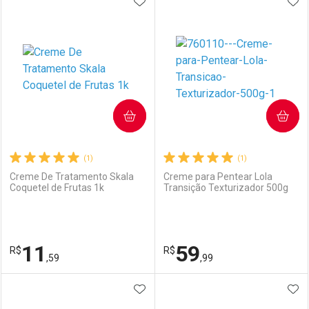
ADICIONAR AOS FAVORITOS
ADI
FECHAR
FECHAR
F
F
Laboratório
Por Menos
Laboratório
Por Menos
COMPRAR
COMPRAR
(1)
(1)
Creme De Tratamento Skala
Creme para Pentear Lola
Coquetel de Frutas 1k
Transição Texturizador 500g
Ativar Desconto
Ativar Desconto
Comprar sem Desconto
Comprar sem Desconto
11
59
R$
Comprar sem Desconto
R$
Comprar sem Desconto
Por R$ 32,59/cada
Por R$ 13,99/cada
,59
,99
Por R$ 32,59/cada
Por R$ 13,99/cada
ADICIONAR AOS FAVORITOS
ADI
FECHAR
FECHAR
F
F