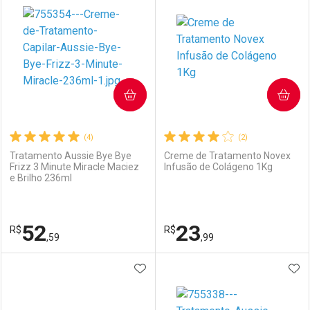
Laboratório
Por Menos
Laboratório
Por Menos
COMPRAR
COMPRAR
(4)
(2)
Tratamento Aussie Bye Bye
Creme de Tratamento Novex
Frizz 3 Minute Miracle Maciez
Infusão de Colágeno 1Kg
e Brilho 236ml
Ativar Desconto
Ativar Desconto
Comprar sem Desconto
Comprar sem Desconto
52
23
R$
Comprar sem Desconto
R$
Comprar sem Desconto
Por R$ 11,59/cada
Por R$ 59,99/cada
,59
,99
Por R$ 11,59/cada
Por R$ 59,99/cada
ADICIONAR AOS FAVORITOS
ADI
FECHAR
FECHAR
F
F