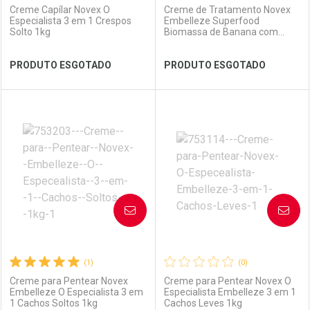
Creme Capílar Novex O
Creme de Tratamento Novex
Especialista 3 em 1 Crespos
Embelleze Superfood
Solto 1kg
Biomassa de Banana com
Açucar Mascavo 400g
Ver Desconto Convênio
Ver Desconto Convênio
PRODUTO ESGOTADO
PRODUTO ESGOTADO
FECHAR
FECHAR
FEC
FEC
Laboratório
Por Menos
Laboratório
Por Menos
AVISE-ME
AVISE-ME
(1)
(0)
Creme para Pentear Novex
Creme para Pentear Novex O
Embelleze O Especialista 3 em
Especialista Embelleze 3 em 1
1 Cachos Soltos 1kg
Cachos Leves 1kg