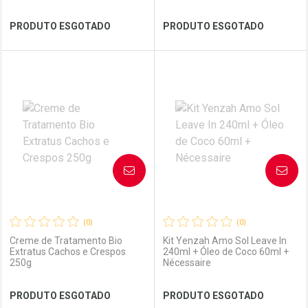
Ver Desconto Convênio
Ver Desconto Convênio
PRODUTO ESGOTADO
PRODUTO ESGOTADO
FECHAR
FECHAR
FEC
FEC
Laboratório
Por Menos
Laboratório
Por Menos
AVISE-ME
AVISE-ME
(0)
(0)
Creme de Tratamento Bio
Kit Yenzah Amo Sol Leave In
Extratus Cachos e Crespos
240ml + Óleo de Coco 60ml +
250g
Nécessaire
Ver Desconto Convênio
Ver Desconto Convênio
PRODUTO ESGOTADO
PRODUTO ESGOTADO