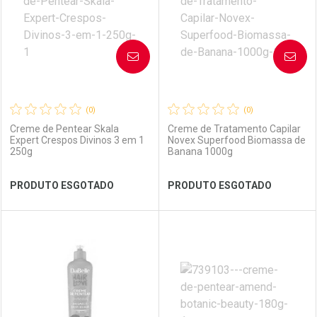
AVISE-ME
AVISE-ME
(0)
(0)
Creme de Pentear Skala
Creme de Tratamento Capilar
Expert Crespos Divinos 3 em 1
Novex Superfood Biomassa de
250g
Banana 1000g
Ver Desconto Convênio
Ver Desconto Convênio
PRODUTO ESGOTADO
PRODUTO ESGOTADO
FECHAR
FECHAR
FEC
FEC
Laboratório
Por Menos
Laboratório
Por Menos