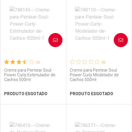
Laboratório
Por Menos
Laboratório
Por Menos
AVISE-ME
AVISE-ME
(2)
(0)
Creme para Pentear Soul
Creme para Pentear Soul
Power Curly Estimulador de
Power Curly Modelador de
Cachos 500ml
Cachos 500ml
Ver Desconto Convênio
Ver Desconto Convênio
PRODUTO ESGOTADO
PRODUTO ESGOTADO
FECHAR
FECHAR
FEC
FEC
Laboratório
Por Menos
Laboratório
Por Menos