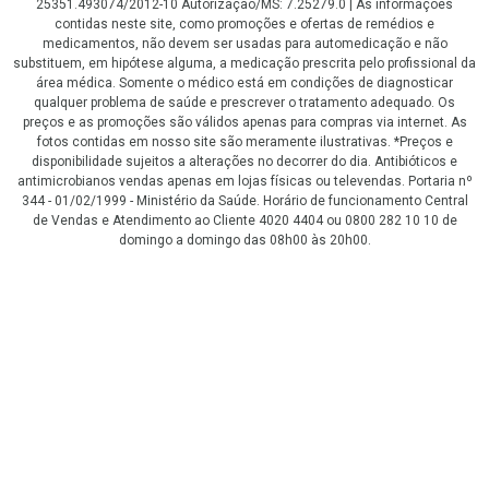
25351.493074/2012-10 Autorização/MS: 7.25279.0 | As informações
contidas neste site, como promoções e ofertas de remédios e
medicamentos, não devem ser usadas para automedicação e não
substituem, em hipótese alguma, a medicação prescrita pelo profissional da
área médica. Somente o médico está em condições de diagnosticar
qualquer problema de saúde e prescrever o tratamento adequado. Os
preços e as promoções são válidos apenas para compras via internet. As
fotos contidas em nosso site são meramente ilustrativas. *Preços e
disponibilidade sujeitos a alterações no decorrer do dia. Antibióticos e
antimicrobianos vendas apenas em lojas físicas ou televendas. Portaria nº
344 - 01/02/1999 - Ministério da Saúde. Horário de funcionamento Central
de Vendas e Atendimento ao Cliente 4020 4404 ou 0800 282 10 10 de
domingo a domingo das 08h00 às 20h00.
LGPD Aceite os Cookies