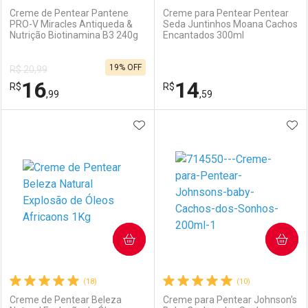
Creme de Pentear Pantene
Creme para Pentear Pentear
PRO-V Miracles Antiqueda &
Seda Juntinhos Moana Cachos
Nutrição Biotinamina B3 240g
Encantados 300ml
Ativar Desconto
Ativar Desconto
19% OFF
R$ 20,99
Comprar sem Desconto
Comprar sem Desconto
16
14
R$
Comprar sem Desconto
R$
Comprar sem Desconto
Por R$ 13,49/cada
Por R$ 22,53/cada
,99
,59
Por R$ 13,49/cada
Por R$ 22,53/cada
ADICIONAR AOS FAVORITOS
ADI
FECHAR
FECHAR
F
F
Laboratório
Por Menos
Laboratório
Por Menos
COMPRAR
COMPRAR
(18)
(10)
Creme de Pentear Beleza
Creme para Pentear Johnson's