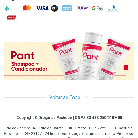
PIX
MasterCard
VISA
ELO
AMEX
NuPay
Google Pay
Diners Club
Hipercard
Promoção em Destaque
Voltar ao Topo
Copyright
Copyright © Drogarias Pacheco | CNPJ: 33.438.250/0187-08
Rio de Janeiro - RJ: Rua do Catete, 300 - Catete - CEP: 22220-000 | Gabriele
Giovanelli - CRF 28127 | 24 horas| Autorização de funcionamento: Processo: