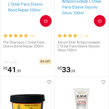
COMPRAR
COMPRAR
(10)
(10)
Pré Shampoo L’Oréal Paris
Sérum Elixir Antiporosidade
Elseve Bond Repair 200ml
L'Oréal Paris Elseve Glycolic
Gloss 100ml
8% OFF
R$ 45,59
41
33
R$
R$
,99
,59
ADICIONAR AOS FAVORITOS
ADI
FECHAR
FECHAR
F
F
Laboratório
Por Menos
Laboratório
Por Menos