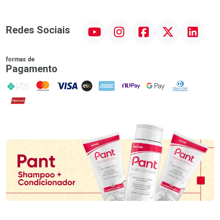
YouTube
Instagram
Facebook
Twitter
Linkedin
Redes Sociais
formas de
Pagamento
PIX
MasterCard
VISA
ELO
AMEX
NuPay
Google Pay
Diners Club
Hipercard
Promoção em Destaque