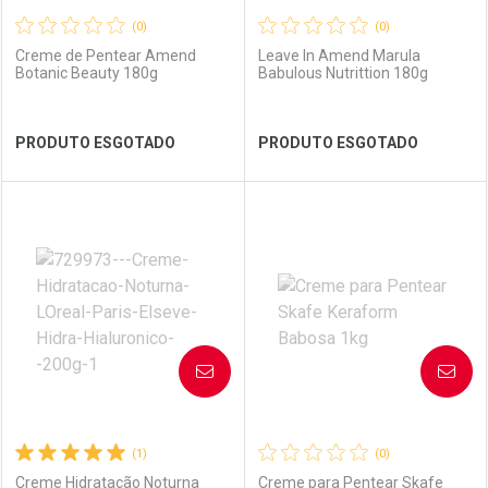
(0)
(0)
Creme de Pentear Amend
Leave In Amend Marula
Botanic Beauty 180g
Babulous Nutrittion 180g
Ver Desconto Convênio
Ver Desconto Convênio
PRODUTO ESGOTADO
PRODUTO ESGOTADO
FECHAR
FECHAR
FEC
FEC
Laboratório
Por Menos
Laboratório
Por Menos
AVISE-ME
AVISE-ME
(1)
(0)
Creme Hidratação Noturna
Creme para Pentear Skafe