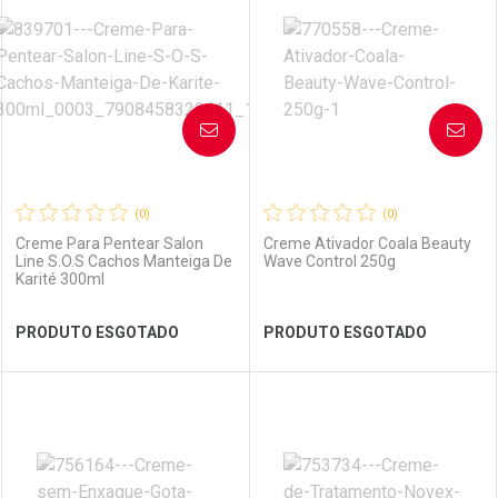
Laboratório
Por Menos
Laboratório
Por Menos
AVISE-ME
AVISE-ME
(0)
(0)
Creme Para Pentear Salon
Creme Ativador Coala Beauty
Line S.O.S Cachos Manteiga De
Wave Control 250g
Karité 300ml
Ativar Desconto
PRODUTO ESGOTADO
PRODUTO ESGOTADO
Comprar sem Desconto
Ver Desconto Convênio
Comprar sem Desconto
Por R$ 11,59/cada
Por R$ 11,59/cada
FECHAR
FECHAR
FEC
FEC
Laboratório
Por Menos
Laboratório
Por Menos