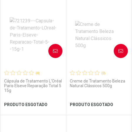
FECHAR
FECHAR
FEC
FEC
Laboratório
Por Menos
Laboratório
Por Menos
AVISE-ME
AVISE-ME
(0)
(0)
Cápsula de Tratamento L'Oréal
Creme de Tratamento Beleza
Paris Elseve Reparação Total 5
Natural Clássicos 500g
15g
Ver Desconto Convênio
Ver Desconto Convênio
PRODUTO ESGOTADO
PRODUTO ESGOTADO
FECHAR
FECHAR
FEC
FEC