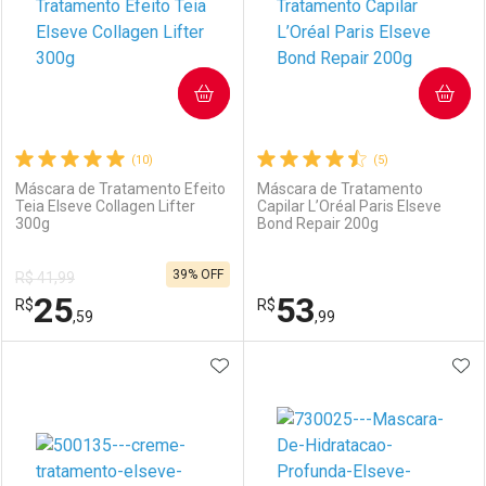
COMPRAR
COMPRAR
(10)
(5)
Máscara de Tratamento Efeito
Máscara de Tratamento
Teia Elseve Collagen Lifter
Capilar L’Oréal Paris Elseve
300g
Bond Repair 200g
39% OFF
R$ 41,99
25
53
R$
R$
,59
,99
ADICIONAR AOS FAVORITOS
ADI
FECHAR
FECHAR
F
F
Laboratório
Por Menos
Laboratório
Por Menos