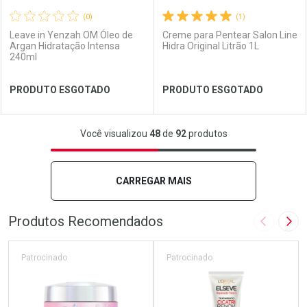
(0)
(1)
Leave in Yenzah OM Óleo de
Creme para Pentear Salon Line
Argan Hidratação Intensa
Hidra Original Litrão 1L
240ml
Ver Desconto Convênio
Ver Desconto Convênio
PRODUTO ESGOTADO
PRODUTO ESGOTADO
FECHAR
FECHAR
FEC
FEC
Você visualizou
48
de
92
produtos
Laboratório
Por Menos
Laboratório
Por Menos
CARREGAR MAIS
Produtos Recomendados
Imagem A
Pró
Patrocinado
Patrocinado