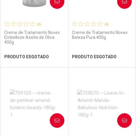
AVISE-ME
AVISE-ME
(0)
(0)
Creme de Tratamento Novex
Creme de Tratamento Novex
Embelleze Azeite de Oliva
Beleza Pura 400g
400g
Ver Desconto Convênio
Ver Desconto Convênio
PRODUTO ESGOTADO
PRODUTO ESGOTADO
FECHAR
FECHAR
FEC
FEC
Laboratório
Por Menos
Laboratório
Por Menos
AVISE-ME
AVISE-ME