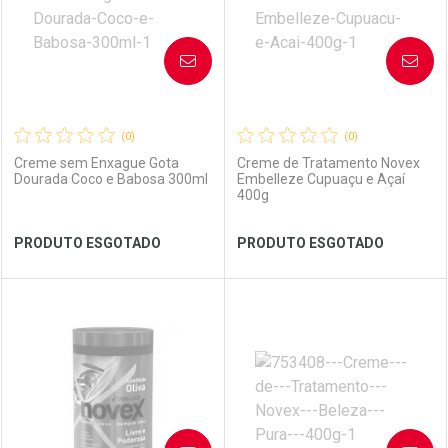
AVISE-ME
AVISE-ME
(0)
(0)
Creme sem Enxague Gota
Creme de Tratamento Novex
Dourada Coco e Babosa 300ml
Embelleze Cupuaçu e Açaí
400g
Ver Desconto Convênio
Ver Desconto Convênio
PRODUTO ESGOTADO
PRODUTO ESGOTADO
FECHAR
FECHAR
FEC
FEC
Laboratório
Por Menos
Laboratório
Por Menos