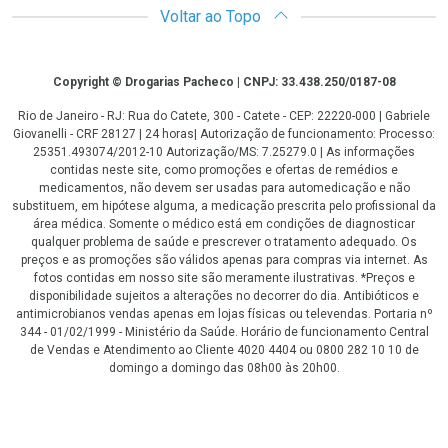
Voltar ao Topo
Copyright
Copyright © Drogarias Pacheco | CNPJ: 33.438.250/0187-08
Rio de Janeiro - RJ: Rua do Catete, 300 - Catete - CEP: 22220-000 | Gabriele
Giovanelli - CRF 28127 | 24 horas| Autorização de funcionamento: Processo:
25351.493074/2012-10 Autorização/MS: 7.25279.0 | As informações
contidas neste site, como promoções e ofertas de remédios e
medicamentos, não devem ser usadas para automedicação e não
substituem, em hipótese alguma, a medicação prescrita pelo profissional da
área médica. Somente o médico está em condições de diagnosticar
qualquer problema de saúde e prescrever o tratamento adequado. Os
preços e as promoções são válidos apenas para compras via internet. As
fotos contidas em nosso site são meramente ilustrativas. *Preços e
disponibilidade sujeitos a alterações no decorrer do dia. Antibióticos e
antimicrobianos vendas apenas em lojas físicas ou televendas. Portaria nº
344 - 01/02/1999 - Ministério da Saúde. Horário de funcionamento Central
de Vendas e Atendimento ao Cliente 4020 4404 ou 0800 282 10 10 de
domingo a domingo das 08h00 às 20h00.
LGPD Aceite os Cookies