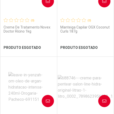
AVISE-ME
AVISE-ME
(0)
(0)
Creme De Tratamento Novex
Manteiga Capilar OGX Coconut
Doctor Rícino 1kg
Curls 187g
Ver Desconto Convênio
Ver Desconto Convênio
PRODUTO ESGOTADO
PRODUTO ESGOTADO
FECHAR
FECHAR
FEC
FEC
Laboratório
Por Menos
Laboratório
Por Menos
AVISE-ME
AVISE-ME