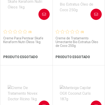
AVISE-ME
AVISE-ME
(0)
(0)
Creme Para Pentear Skafe
Creme de Tratamento
Keraform Nutri Óleos 1kg
Umectante Bio Extratus Óleo
de Coco 250g
Ver Desconto Convênio
Ver Desconto Convênio
PRODUTO ESGOTADO
PRODUTO ESGOTADO
FECHAR
FECHAR
FEC
FEC
Laboratório
Por Menos
Laboratório
Por Menos