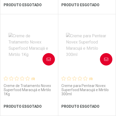
Ver Desconto Convênio
Ver Desconto Convênio
PRODUTO ESGOTADO
PRODUTO ESGOTADO
FECHAR
FECHAR
FEC
FEC
Laboratório
Por Menos
Laboratório
Por Menos
AVISE-ME
AVISE-ME
(0)
(0)
Creme de Tratamento Novex
Creme para Pentear Novex
Superfood Maracujá e Mirtilo
Superfood Maracujá e Mirtilo
1Kg
300ml
Ver Desconto Convênio
Ver Desconto Convênio
PRODUTO ESGOTADO
PRODUTO ESGOTADO