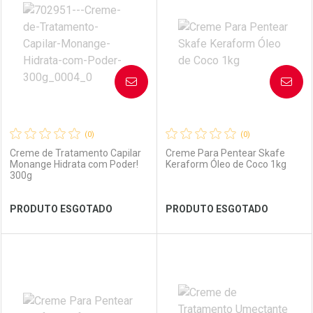
Laboratório
Por Menos
Laboratório
Por Menos
AVISE-ME
AVISE-ME
(0)
(0)
Creme de Tratamento Capilar
Creme Para Pentear Skafe
Monange Hidrata com Poder!
Keraform Óleo de Coco 1kg
300g
Ver Desconto Convênio
Ver Desconto Convênio
PRODUTO ESGOTADO
PRODUTO ESGOTADO
FECHAR
FECHAR
FEC
FEC
Laboratório
Por Menos
Laboratório
Por Menos