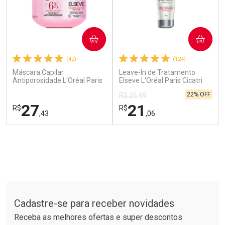
Ver Desconto Convênio
Ver Desconto Convênio
COMPRAR
COMPRAR
(42)
(124)
Máscara Capilar
Leave-In de Tratamento
Antiporosidade L'Oréal Paris
Elseve L'Oréal Paris Cicatri
Elseve Glycolic Gloss 300g
Renov 50ml
22% OFF
R$ 26,99
27
21
R$
R$
,43
,06
FECHAR
FECHAR
FEC
FEC
Laboratório
Laboratório
Por Menos
Por Menos
Tudo sobre a Drogarias Pacheco
Cadastre-se para receber novidades
Receba as melhores ofertas e super descontos