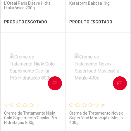
L'Oréal Paris Elseve Hidra
Keraform Babosa 1kg
Hialurônico 200g
Ver Desconto Convênio
Ver Desconto Convênio
PRODUTO ESGOTADO
PRODUTO ESGOTADO
FECHAR
FECHAR
FEC
FEC
Laboratório
Por Menos
Laboratório
Por Menos
AVISE-ME
AVISE-ME
(0)
(0)
Creme de Tratamento Niely
Creme de Tratamento Novex
Gold Suplemento Capilar Pró
Superfood Maracujá e Mirtilo
Hidratação 800g
400g