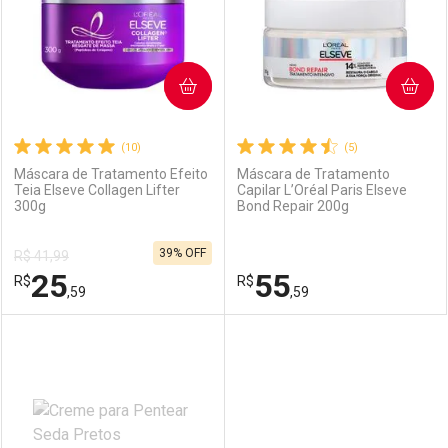
COMPRAR
COMPRAR
(10)
(5)
Máscara de Tratamento Efeito
Máscara de Tratamento
Teia Elseve Collagen Lifter
Capilar L’Oréal Paris Elseve
300g
Bond Repair 200g
39% OFF
R$ 41,99
25
55
R$
R$
,59
,59
FECHAR
FECHAR
F
F
Laboratório
Por Menos
Laboratório
Por Menos