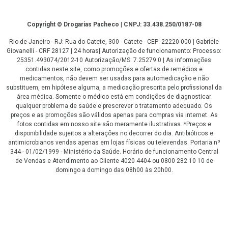
Copyright
Copyright © Drogarias Pacheco | CNPJ: 33.438.250/0187-08
Rio de Janeiro - RJ: Rua do Catete, 300 - Catete - CEP: 22220-000 | Gabriele
Giovanelli - CRF 28127 | 24 horas| Autorização de funcionamento: Processo:
25351.493074/2012-10 Autorização/MS: 7.25279.0 | As informações
contidas neste site, como promoções e ofertas de remédios e
medicamentos, não devem ser usadas para automedicação e não
substituem, em hipótese alguma, a medicação prescrita pelo profissional da
área médica. Somente o médico está em condições de diagnosticar
qualquer problema de saúde e prescrever o tratamento adequado. Os
preços e as promoções são válidos apenas para compras via internet. As
fotos contidas em nosso site são meramente ilustrativas. *Preços e
disponibilidade sujeitos a alterações no decorrer do dia. Antibióticos e
antimicrobianos vendas apenas em lojas físicas ou televendas. Portaria nº
344 - 01/02/1999 - Ministério da Saúde. Horário de funcionamento Central
de Vendas e Atendimento ao Cliente 4020 4404 ou 0800 282 10 10 de
domingo a domingo das 08h00 às 20h00.
LGPD Aceite os Cookies