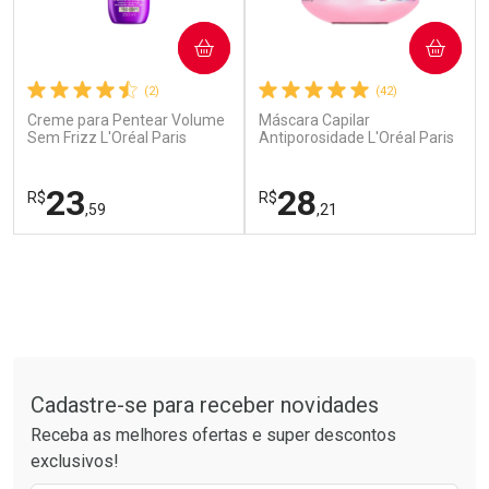
COMPRAR
COMPRAR
(2)
(42)
Creme para Pentear Volume
Máscara Capilar
Sem Frizz L'Oréal Paris
Antiporosidade L'Oréal Paris
Elseve Colágeno Lifter 250ml
Elseve Glycolic Gloss 300g
Ver Desconto Convênio
23
28
R$
R$
,59
,21
FECHAR
FECHAR
FEC
FEC
Laboratório
Laboratório
Por Menos
Por Menos
Tudo sobre a Drogarias Pacheco
Cadastre-se para receber novidades
Receba as melhores ofertas e super descontos
exclusivos!