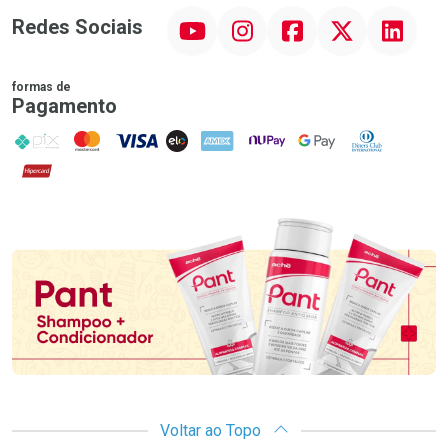
YouTube
Instagram
Facebook
Twitter
Linkedin
Redes Sociais
formas de
Pagamento
PIX
MasterCard
VISA
ELO
AMEX
NuPay
Google Pay
Diners Club
Hipercard
Promoção em Destaque
Voltar ao Topo