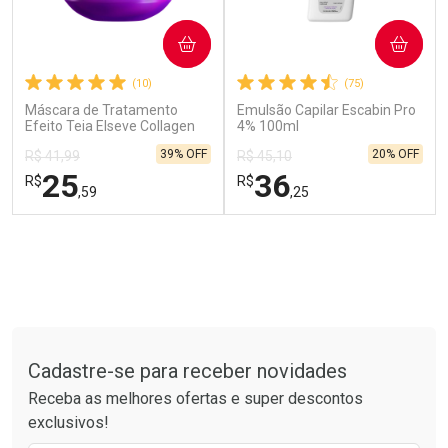
COMPRAR
COMPRAR
(10)
(75)
Máscara de Tratamento
Emulsão Capilar Escabin Pro
Efeito Teia Elseve Collagen
4% 100ml
Lifter 300g
39% OFF
20% OFF
R$ 41,99
R$ 45,10
Ver Desconto Convênio
25
36
R$
R$
,59
,25
FECHAR
FECHAR
FEC
FEC
Laboratório
Laboratório
Por Menos
Por Menos
Tudo sobre a Drogarias Pacheco
Cadastre-se para receber novidades
Receba as melhores ofertas e super descontos
exclusivos!