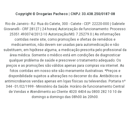
Copyright
Copyright © Drogarias Pacheco | CNPJ: 33.438.250/0187-08
Rio de Janeiro - RJ: Rua do Catete, 300 - Catete - CEP: 22220-000 | Gabriele
Giovanelli - CRF 28127 | 24 horas| Autorização de funcionamento: Processo:
25351.493074/2012-10 Autorização/MS: 7.25279.0 | As informações
contidas neste site, como promoções e ofertas de remédios e
medicamentos, não devem ser usadas para automedicação e não
substituem, em hipótese alguma, a medicação prescrita pelo profissional da
área médica. Somente o médico está em condições de diagnosticar
qualquer problema de saúde e prescrever o tratamento adequado. Os
preços e as promoções são válidos apenas para compras via internet. As
fotos contidas em nosso site são meramente ilustrativas. *Preços e
disponibilidade sujeitos a alterações no decorrer do dia. Antibióticos e
antimicrobianos vendas apenas em lojas físicas ou televendas. Portaria nº
344 - 01/02/1999 - Ministério da Saúde. Horário de funcionamento Central
de Vendas e Atendimento ao Cliente 4020 4404 ou 0800 282 10 10 de
domingo a domingo das 08h00 às 20h00.
LGPD Aceite os Cookies