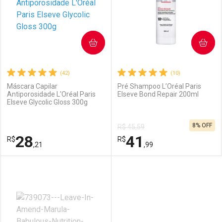
COMPRAR
COMPRAR
(42)
(10)
Máscara Capilar
Pré Shampoo L’Oréal Paris
Antiporosidade L'Oréal Paris
Elseve Bond Repair 200ml
Elseve Glycolic Gloss 300g
8% OFF
R$ 45,59
28
41
R$
R$
,21
,99
FECHAR
FECHAR
F
F
Laboratório
Por Menos
Laboratório
Por Menos