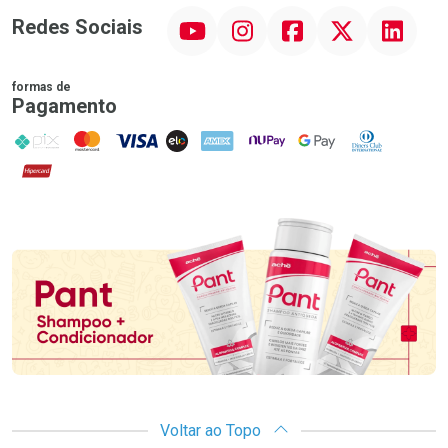
YouTube
Instagram
Facebook
Twitter
Linkedin
Redes Sociais
formas de
Pagamento
PIX
MasterCard
VISA
ELO
AMEX
NuPay
Google Pay
Diners Club
Hipercard
Promoção em Destaque
Voltar ao Topo