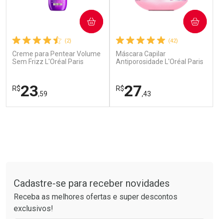
COMPRAR
COMPRAR
(2)
(42)
Creme para Pentear Volume
Máscara Capilar
Sem Frizz L'Oréal Paris
Antiporosidade L'Oréal Paris
Elseve Colágeno Lifter 250ml
Elseve Glycolic Gloss 300g
Ver Desconto Convênio
23
27
R$
R$
,59
,43
FECHAR
FECHAR
FEC
FEC
Laboratório
Laboratório
Por Menos
Por Menos
Tudo sobre a Drogarias Pacheco
Cadastre-se para receber novidades
Receba as melhores ofertas e super descontos
exclusivos!