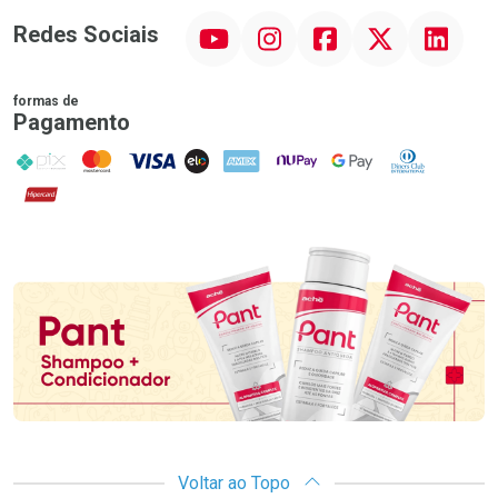
YouTube
Instagram
Facebook
Twitter
Linkedin
Redes Sociais
formas de
Pagamento
PIX
MasterCard
VISA
ELO
AMEX
NuPay
Google Pay
Diners Club
Hipercard
Promoção em Destaque
Voltar ao Topo