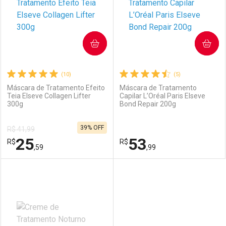
COMPRAR
COMPRAR
(10)
(5)
Máscara de Tratamento Efeito
Máscara de Tratamento
Teia Elseve Collagen Lifter
Capilar L’Oréal Paris Elseve
300g
Bond Repair 200g
39% OFF
R$ 41,99
25
53
R$
R$
,59
,99
FECHAR
FECHAR
F
F
Laboratório
Por Menos
Laboratório
Por Menos