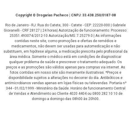
Copyright
Copyright © Drogarias Pacheco | CNPJ: 33.438.250/0187-08
Rio de Janeiro - RJ: Rua do Catete, 300 - Catete - CEP: 22220-000 | Gabriele
Giovanelli - CRF 28127 | 24 horas| Autorização de funcionamento: Processo:
25351.493074/2012-10 Autorização/MS: 7.25279.0 | As informações
contidas neste site, como promoções e ofertas de remédios e
medicamentos, não devem ser usadas para automedicação e não
substituem, em hipótese alguma, a medicação prescrita pelo profissional da
área médica. Somente o médico está em condições de diagnosticar
qualquer problema de saúde e prescrever o tratamento adequado. Os
preços e as promoções são válidos apenas para compras via internet. As
fotos contidas em nosso site são meramente ilustrativas. *Preços e
disponibilidade sujeitos a alterações no decorrer do dia. Antibióticos e
antimicrobianos vendas apenas em lojas físicas ou televendas. Portaria nº
344 - 01/02/1999 - Ministério da Saúde. Horário de funcionamento Central
de Vendas e Atendimento ao Cliente 4020 4404 ou 0800 282 10 10 de
domingo a domingo das 08h00 às 20h00.
LGPD Aceite os Cookies