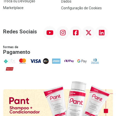
Troca ou Devolução
Dados
Marketplace
Configuração de Cookies
YouTube
Instagram
Facebook
Twitter
Linkedin
Redes Sociais
formas de
Pagamento
PIX
MasterCard
VISA
ELO
AMEX
NuPay
Google Pay
Diners Club
Hipercard
Promoção em Destaque