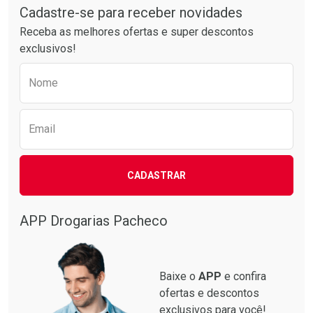
Cadastre-se para receber novidades
Laboratório
Por Menos
Receba as melhores ofertas e super descontos
exclusivos!
Preencha o formulário abaixo para receber 
Nome
Email
CADASTRAR
Ver Desconto Convênio
APP Drogarias Pacheco
Baixe o
APP
e confira
ofertas e descontos
exclusivos para você!