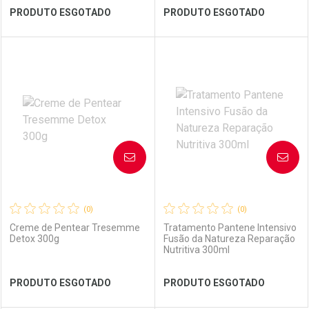
Ver Desconto Convênio
Ver Desconto Convênio
PRODUTO ESGOTADO
PRODUTO ESGOTADO
FECHAR
FECHAR
FEC
FEC
Laboratório
Por Menos
Laboratório
Por Menos
AVISE-ME
AVISE-ME
(0)
(0)
Creme de Pentear Tresemme
Tratamento Pantene Intensivo
Detox 300g
Fusão da Natureza Reparação
Nutritiva 300ml
Ver Desconto Convênio
Ver Desconto Convênio
PRODUTO ESGOTADO
PRODUTO ESGOTADO