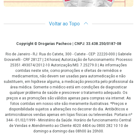
Voltar ao Topo
Copyright
Copyright © Drogarias Pacheco | CNPJ: 33.438.250/0187-08
Rio de Janeiro - RJ: Rua do Catete, 300 - Catete - CEP: 22220-000 | Gabriele
Giovanelli - CRF 28127 | 24 horas| Autorização de funcionamento: Processo:
25351.493074/2012-10 Autorização/MS: 7.25279.0 | As informações
contidas neste site, como promoções e ofertas de remédios e
medicamentos, não devem ser usadas para automedicação e não
substituem, em hipótese alguma, a medicação prescrita pelo profissional da
área médica. Somente o médico está em condições de diagnosticar
qualquer problema de saúde e prescrever o tratamento adequado. Os
preços e as promoções são válidos apenas para compras via internet. As
fotos contidas em nosso site são meramente ilustrativas. *Preços e
disponibilidade sujeitos a alterações no decorrer do dia. Antibióticos e
antimicrobianos vendas apenas em lojas físicas ou televendas. Portaria nº
344 - 01/02/1999 - Ministério da Saúde. Horário de funcionamento Central
de Vendas e Atendimento ao Cliente 4020 4404 ou 0800 282 10 10 de
domingo a domingo das 08h00 às 20h00.