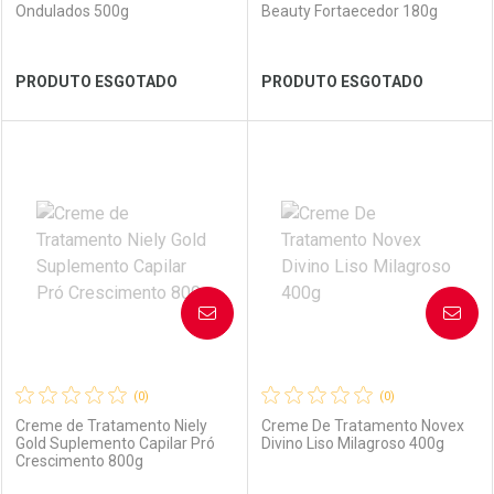
Ondulados 500g
Beauty Fortaecedor 180g
PRODUTO ESGOTADO
PRODUTO ESGOTADO
FECHAR
FECHAR
FEC
FEC
Laboratório
Por Menos
Laboratório
Por Menos
AVISE-ME
AVISE-ME
(0)
(0)
Creme de Tratamento Niely
Creme De Tratamento Novex
Gold Suplemento Capilar Pró
Divino Liso Milagroso 400g
Crescimento 800g