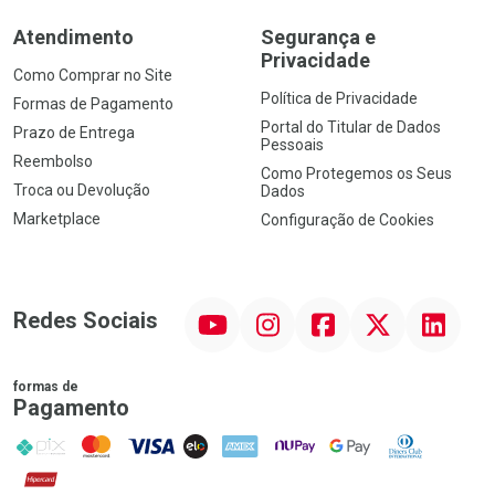
Atendimento
Segurança e
Privacidade
Como Comprar no Site
Política de Privacidade
Formas de Pagamento
Portal do Titular de Dados
Prazo de Entrega
Pessoais
Reembolso
Como Protegemos os Seus
Troca ou Devolução
Dados
Marketplace
Configuração de Cookies
YouTube
Instagram
Facebook
Twitter
Linkedin
Redes Sociais
formas de
Pagamento
PIX
MasterCard
VISA
ELO
AMEX
NuPay
Google Pay
Diners Club
Hipercard