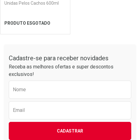
Unidas Pelos Cachos 600ml
PRODUTO ESGOTADO
FECHAR
FECHAR
Tudo sobre a Drogarias Pacheco
Cadastre-se para receber novidades
Laboratório
Por Menos
Receba as melhores ofertas e super descontos
exclusivos!
Preencha o formulário abaixo para receber 
Nome
Email
CADASTRAR