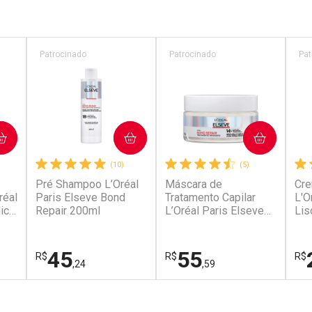
Patrocinado
Patrocinado
Pat
COMPRAR
COMPRAR
(10)
(5)
Pré Shampoo L’Oréal
Máscara de
Cre
réal
Paris Elseve Bond
Tratamento Capilar
L'O
ic
Repair 200ml
L’Oréal Paris Elseve
Lis
Bond Repair 200g
45
55
R$
R$
R$
,24
,59
FECHAR
FECHAR
FECHAR
FECHAR
FEC
FEC