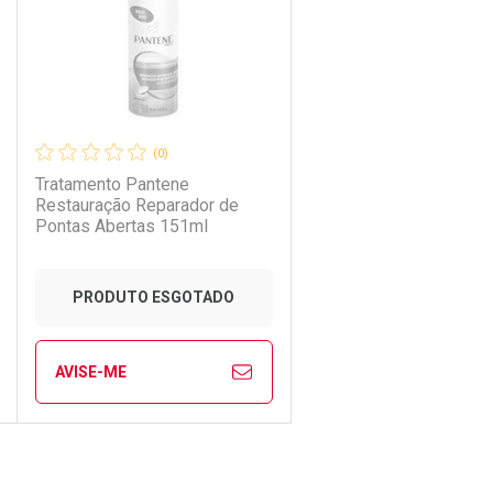
(0)
Tratamento Pantene
Restauração Reparador de
Pontas Abertas 151ml
PRODUTO ESGOTADO
AVISE-ME
ECHAR
ECHAR
FECHAR
FECHAR