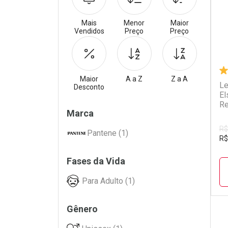
Mais
Menor
Maior
Vendidos
Preço
Preço
Maior
A a Z
Z a A
Le
Desconto
El
Re
Filtros
Marca
R$
Pantene (1)
R$
Fases da Vida
Para Adulto (1)
Gênero