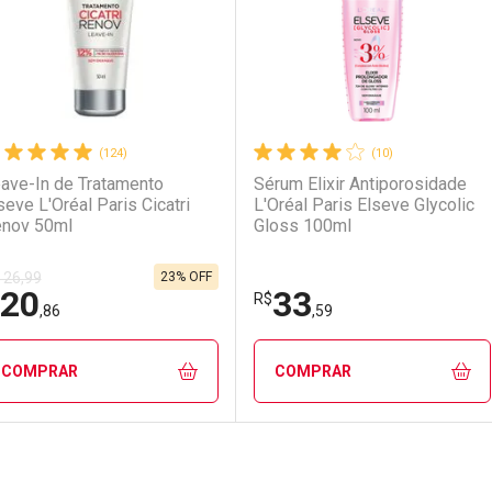
(124)
(10)
ave-In de Tratamento
Sérum Elixir Antiporosidade
seve L'Oréal Paris Cicatri
L'Oréal Paris Elseve Glycolic
nov 50ml
Gloss 100ml
23% OFF
 26,99
20
33
R$
,86
,59
COMPRAR
COMPRAR
FECHAR
FECHAR
F
F