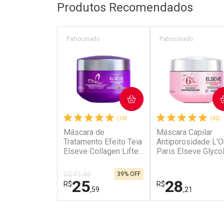
Produtos Recomendados
Patrocinado
Patrocinado
COMPRAR
COMPRAR
(10)
(42)
Máscara de
Máscara Capilar
Tratamento Efeito Teia
Antiporosidade L'O
Elseve Collagen Lifter
Paris Elseve Glycol
300g
Gloss 300g
R$ 41,99
39% OFF
25
28
R$
R$
,59
,21
FECHAR
FECHAR