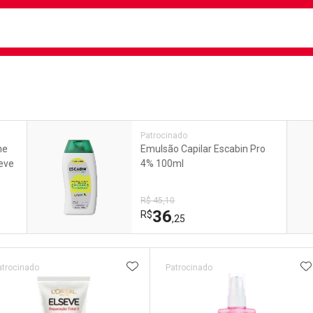
busca
isa?
e
Patrocinado
me
Emulsão Capilar Escabin Pro
seve
4% 100ml
R$ 45,10
36
R$
,25
ateleira
ADICIONAR AOS FAVORITOS
A
atrocinado
Patrocinado