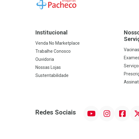
Ir para a Home
Institucional
Noss
Servi
Venda No Marketplace
Vacina
Trabalhe Conosco
Exames
Ouvidoria
Serviço
Nossas Lojas
Prescriç
Sustentabilidade
Assinat
YouTube
Instagram
Facebook
Twit
Redes Sociais