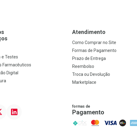
os
Atendimento
ços
Como Comprar no Site
s
Formas de Pagamento
 e Testes
Prazo de Entrega
s Farmacêuticos
Reembolso
ão Digital
Troca ou Devolução
ura
Marketplace
formas de
ter
Linkedin
Pagamento
PIX
MasterCard
VISA
ELO
AME