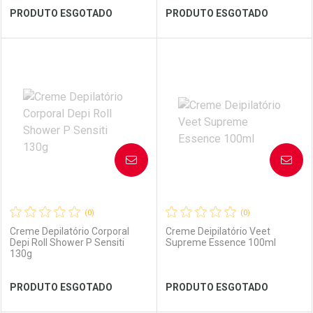
Ver Desconto Convênio
Ver Desconto Convênio
PRODUTO ESGOTADO
PRODUTO ESGOTADO
FECHAR
FECHAR
FEC
FEC
Laboratório
Por Menos
Laboratório
Por Menos
AVISE-ME
AVISE-ME
(0)
(0)
Creme Depilatório Corporal
Creme Deipilatório Veet
Depi Roll Shower P Sensiti
Supreme Essence 100ml
130g
Ver Desconto Convênio
Ver Desconto Convênio
PRODUTO ESGOTADO
PRODUTO ESGOTADO