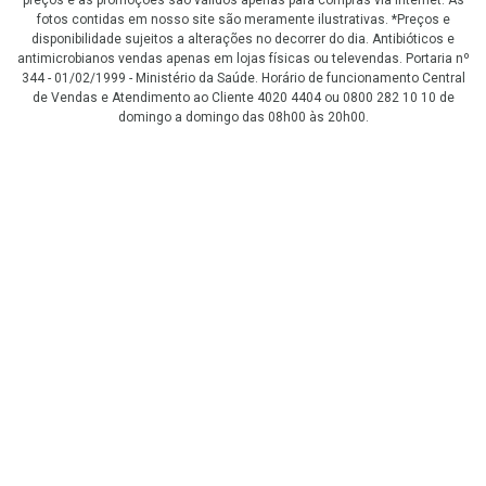
preços e as promoções são válidos apenas para compras via internet. As
fotos contidas em nosso site são meramente ilustrativas. *Preços e
disponibilidade sujeitos a alterações no decorrer do dia. Antibióticos e
antimicrobianos vendas apenas em lojas físicas ou televendas. Portaria nº
344 - 01/02/1999 - Ministério da Saúde. Horário de funcionamento Central
de Vendas e Atendimento ao Cliente 4020 4404 ou 0800 282 10 10 de
domingo a domingo das 08h00 às 20h00.
LGPD Aceite os Cookies