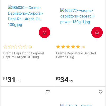
Laboratório
Por Menos
Laboratório
Por Menos
COMPRAR
COMPRAR
(0)
(3)
Creme Depilatório Corporal
Creme Depilatório Depi Roll
Depi Roll Argan Oil 100g
Power 130g
Ativar Desconto
Ativar Desconto
Comprar sem Desconto
Comprar sem Desconto
31
34
R$
Comprar sem Desconto
R$
Comprar sem Desconto
Por R$ 17,99/cada
Por R$ 29,99/cada
,59
,99
Por R$ 17,99/cada
Por R$ 29,99/cada
ADICIONAR AOS FAVORITOS
ADI
FECHAR
FECHAR
F
F