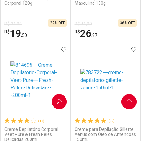
Corporal 120g
Masculino 150g
22% OFF
36% OFF
R$ 24,99
R$ 41,99
19
26
R$
R$
,50
,87
ADICIONAR AOS FAVORITOS
ADI
FECHAR
FECHAR
F
F
Laboratório
Por Menos
Laboratório
Por Menos
COMPRAR
COMPRAR
(13)
(27)
Creme Depilatório Corporal
Creme para Depilação Gillette
Veet Pure & Fresh Peles
Venus com Óleo de Amêndoas
Delicadas 200ml
150mL