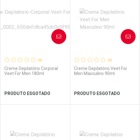
Laboratório
Por Menos
Laboratório
Por Menos
AVISE-ME
AVISE-ME
(0)
(0)
Creme Depilatório Corporal
Creme Depilatório Veet For
Veet For Men 180ml
Men Masculino 90ml
Ver Desconto Convênio
Ver Desconto Convênio
PRODUTO ESGOTADO
PRODUTO ESGOTADO
FECHAR
FECHAR
FEC
FEC
Laboratório
Por Menos
Laboratório
Por Menos