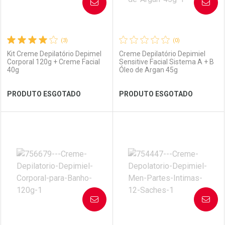
AVISE-ME
AVISE-ME
(3)
(0)
Kit Creme Depilatório Depimel
Creme Depilatório Depimiel
Corporal 120g + Creme Facial
Sensitive Facial Sistema A + B
40g
Óleo de Argan 45g
Ver Desconto Convênio
Ver Desconto Convênio
PRODUTO ESGOTADO
PRODUTO ESGOTADO
FECHAR
FECHAR
FEC
FEC
Laboratório
Por Menos
Laboratório
Por Menos
AVISE-ME
AVISE-ME