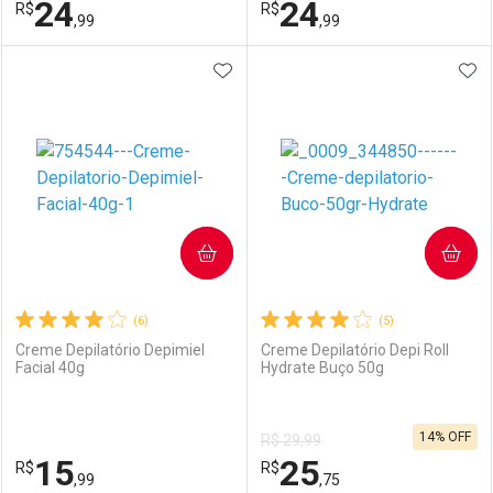
24
24
R$
Comprar sem Desconto
R$
Comprar sem Desconto
Por R$ 20,29/cada
Por R$ 12,79/cada
,99
,99
Por R$ 20,29/cada
Por R$ 12,79/cada
ADICIONAR AOS FAVORITOS
ADI
FECHAR
FECHAR
F
F
Laboratório
Por Menos
Laboratório
Por Menos
COMPRAR
COMPRAR
(6)
(5)
Creme Depilatório Depimiel
Creme Depilatório Depi Roll
Facial 40g
Hydrate Buço 50g
Ativar Desconto
Ativar Desconto
14% OFF
R$ 29,99
Comprar sem Desconto
Comprar sem Desconto
15
25
R$
Comprar sem Desconto
R$
Comprar sem Desconto
Por R$ 24,99/cada
Por R$ 24,99/cada
,99
,75
Por R$ 24,99/cada
Por R$ 24,99/cada