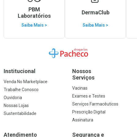
PBM
DermaClub
Laboratórios
Saiba Mais >
Saiba Mais >
Ir para a Home
Institucional
Nossos
Serviços
Venda No Marketplace
Vacinas
Trabalhe Conosco
Exames e Testes
Ouvidoria
Serviços Farmacêuticos
Nossas Lojas
Prescrição Digital
Sustentabilidade
Assinatura
Atendimento
Segurança e