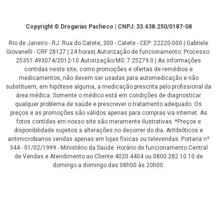
Copyright
Copyright © Drogarias Pacheco | CNPJ: 33.438.250/0187-08
Rio de Janeiro - RJ: Rua do Catete, 300 - Catete - CEP: 22220-000 | Gabriele
Giovanelli - CRF 28127 | 24 horas| Autorização de funcionamento: Processo:
25351.493074/2012-10 Autorização/MS: 7.25279.0 | As informações
contidas neste site, como promoções e ofertas de remédios e
medicamentos, não devem ser usadas para automedicação e não
substituem, em hipótese alguma, a medicação prescrita pelo profissional da
área médica. Somente o médico está em condições de diagnosticar
qualquer problema de saúde e prescrever o tratamento adequado. Os
preços e as promoções são válidos apenas para compras via internet. As
fotos contidas em nosso site são meramente ilustrativas. *Preços e
disponibilidade sujeitos a alterações no decorrer do dia. Antibióticos e
antimicrobianos vendas apenas em lojas físicas ou televendas. Portaria nº
344 - 01/02/1999 - Ministério da Saúde. Horário de funcionamento Central
de Vendas e Atendimento ao Cliente 4020 4404 ou 0800 282 10 10 de
domingo a domingo das 08h00 às 20h00.
LGPD Aceite os Cookies