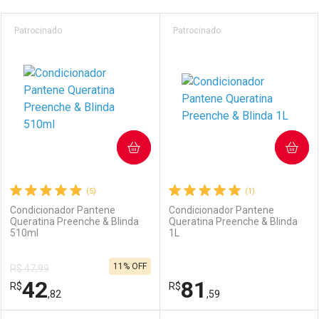
Prateleira
Patrocinado
Patrocinado
COMPRAR
COMPRAR
(5)
(1)
Condicionador Pantene
Condicionador Pantene
Queratina Preenche & Blinda
Queratina Preenche & Blinda
510ml
1L
11% OFF
R$ 47,99
42
81
R$
R$
,82
,59