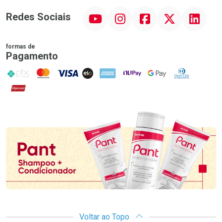
YouTube
Instagram
Facebook
Twitter
Linkedin
Redes Sociais
formas de
Pagamento
PIX
MasterCard
VISA
ELO
AMEX
NuPay
Google Pay
Diners Club
Hipercard
Promoção em Destaque
Voltar ao Topo