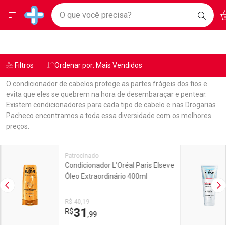
Drogarias Pacheco
Menu
Ac
Ir direto para a home
O que você precisa?
BAIXE
Baixe nosso APP e aproveite Ofertas Exclusivas!
BUSC
O AP
Navegue pela página
Ir direto para o conteúdo
Faça a sua busca
Ir direto para a busca
Ir direto para a conta
Ir direto para a ajuda
Âncoras
Breadcrumb
Filtros
Ordenar por: Mais Vendidos
Drogarias Pacheco
Condicionador
Ir direto para a notificações
Ir direto para o carrinho
O condicionador de cabelos protege as partes frágeis dos fios e
Ir direto para o menu
evita que eles se quebrem na hora de desembaraçar e pentear.
Existem condicionadores para cada tipo de cabelo e nas Drogarias
Pacheco encontramos a toda essa diversidade com os melhores
preços.
Linkagens Internas em Destaque
Promoções em Destaque
Patrocinado
Condicionador L'Oréal Paris Elseve
Óleo Extraordinário 400ml
Imagem Anterior
Pr
R$ 40,19
31
R$
,99