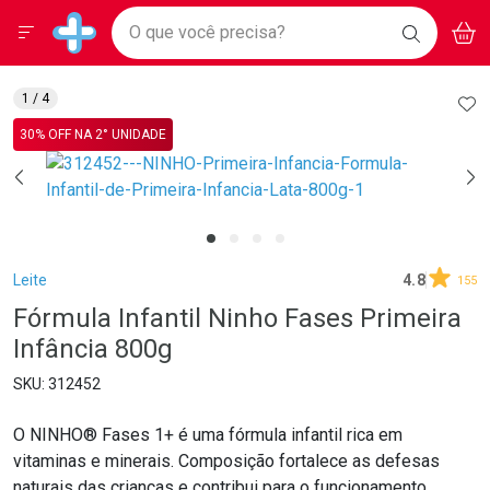
Drogarias Pacheco
Menu
Aces
Ir direto para a home
O que você precisa?
BAIXE
V
i
Baixe nosso APP e aproveite Ofertas Exclusivas!
BUSCAR
O APP
Navegue pela página
Ir direto para o conteúdo
Faça a sua busca
Ir direto para a busca
Ir direto para a conta
AD
1
/ 4
Ir direto para a ajuda
30% OFF NA 2° UNIDADE
Ir direto para a notificações
Ir direto para o carrinho
Ir direto para o menu
Breadcrumb
Leite
4.8
155
Fórmula Infantil Ninho Fases Primeira
Infância 800g
312452
O NINHO® Fases 1+ é uma fórmula infantil rica em
vitaminas e minerais. Composição fortalece as defesas
naturais das crianças e contribui para o funcionamento