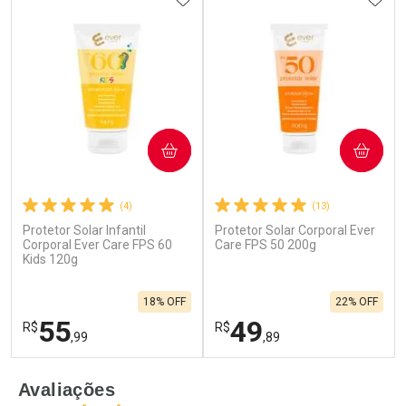
COMPRAR
COMPRAR
(4)
(13)
Protetor Solar Infantil
Protetor Solar Corporal Ever
Corporal Ever Care FPS 60
Care FPS 50 200g
Kids 120g
18% OFF
22% OFF
55
49
R$
R$
,99
,89
FECHAR
F
FECHAR
F
Avaliações