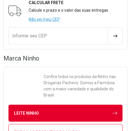
CALCULAR FRETE
Formulário para Calcular o Frete
Calcule o prazo e o valor das suas entregas
Não sei meu CEP
Informe seu CEP
CALCULA
Marca
Ninho
Confira todos os produtos da
Ninho
nas
Drogarias Pacheco. Somos a Farmácia
com a maior variedade e qualidade do
Brasil.
LEITE NINHO