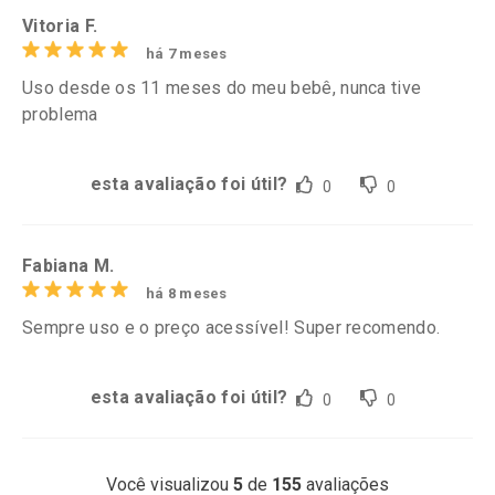
Vitoria F.
há 7 meses
Uso desde os 11 meses do meu bebê, nunca tive
problema
esta avaliação foi útil?
0
0
Fabiana M.
há 8 meses
Sempre uso e o preço acessível! Super recomendo.
esta avaliação foi útil?
0
0
Você visualizou
5
de
155
avaliações