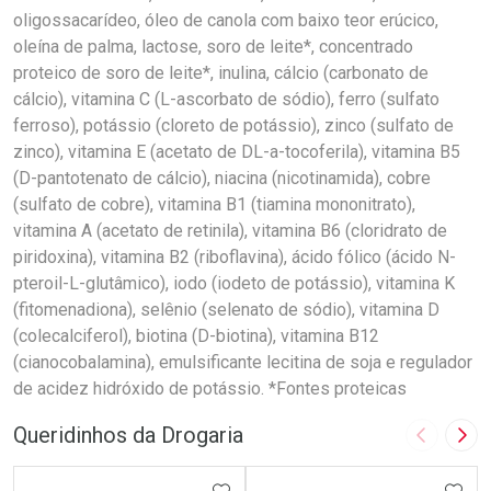
oligossacarídeo, óleo de canola com baixo teor erúcico,
oleína de palma, lactose, soro de leite*, concentrado
proteico de soro de leite*, inulina, cálcio (carbonato de
cálcio), vitamina C (L-ascorbato de sódio), ferro (sulfato
ferroso), potássio (cloreto de potássio), zinco (sulfato de
zinco), vitamina E (acetato de DL-a-tocoferila), vitamina B5
(D-pantotenato de cálcio), niacina (nicotinamida), cobre
(sulfato de cobre), vitamina B1 (tiamina mononitrato),
vitamina A (acetato de retinila), vitamina B6 (cloridrato de
piridoxina), vitamina B2 (riboflavina), ácido fólico (ácido N-
pteroil-L-glutâmico), iodo (iodeto de potássio), vitamina K
(fitomenadiona), selênio (selenato de sódio), vitamina D
(colecalciferol), biotina (D-biotina), vitamina B12
(cianocobalamina), emulsificante lecitina de soja e regulador
de acidez hidróxido de potássio. *Fontes proteicas
Queridinhos da Drogaria
Imagem A
Pró
ADICIONAR AOS FAVORITOS
ADIC