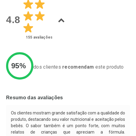
Laboratório
Laboratório
Por Menos
Por Menos
4.8
155
avaliações
95%
dos clientes
recomendam
este produto
Ativar Desconto
Ativar Desconto
Comprar sem Desconto
Comprar sem Desconto
Resumo das avaliações
Por R$ 55,99/cada
Por R$ 49,89/cada
Comprar sem Desconto
Comprar sem Desconto
Por R$ 55,99/cada
Por R$ 49,89/cada
Os clientes mostram grande satisfação com a qualidade do
produto, destacando seu valor nutricional e aceitação pelos
bebês. O sabor também é um ponto forte, com muitos
relatos de crianças que apreciam a fórmula.