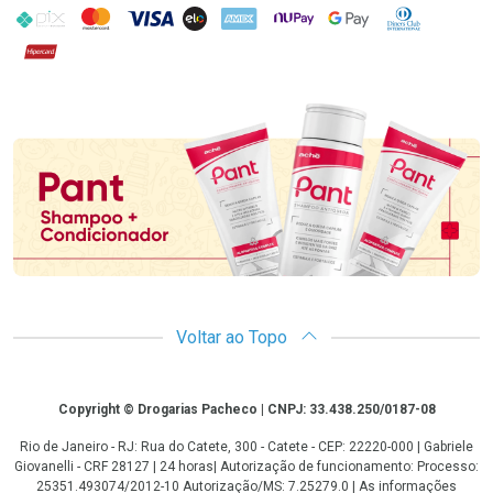
PIX
MasterCard
VISA
ELO
AMEX
NuPay
Google Pay
Diners Club
Hipercard
Promoção em Destaque
Voltar ao Topo
Copyright
Copyright © Drogarias Pacheco | CNPJ: 33.438.250/0187-08
Rio de Janeiro - RJ: Rua do Catete, 300 - Catete - CEP: 22220-000 | Gabriele
Giovanelli - CRF 28127 | 24 horas| Autorização de funcionamento: Processo:
25351.493074/2012-10 Autorização/MS: 7.25279.0 | As informações