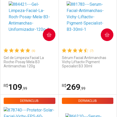
Dermaclub
Por Menos
Dermaclub
Por Menos
COMPRAR
COMPRAR
(6)
(7)
Gel de Limpeza Facial La
Sérum Facial Antimanchas
Roche-Posay Mela B3
Vichy Liftactiv Pigment
Ativar Desconto
Ativar Desconto
Antimanchas 120g
Specialist B3 30ml
Comprar sem Desconto
Comprar sem Desconto
Comprar sem Desconto
Comprar sem Desconto
109
269
R$
R$
Por R$ 109,59/cada
Por R$ 279,99/cada
Por R$ 109,59/cada
Por R$ 279,99/cada
,99
,99
DERMACLUB
FECHAR
FECHAR
DERMACLUB
F
F
Dermaclub
Por Menos
Dermaclub
Por Menos