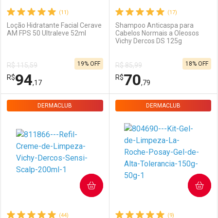
(11)
(17)
Loção Hidratante Facial Cerave
Shampoo Anticaspa para
AM FPS 50 Ultraleve 52ml
Cabelos Normais a Oleosos
Ativar Desconto
Ativar Desconto
Vichy Dercos DS 125g
19% OFF
18% OFF
R$ 115,59
R$ 85,99
Comprar sem Desconto
Comprar sem Desconto
Comprar sem Desconto
Comprar sem Desconto
94
70
R$
R$
Por R$ 76,99/cada
Por R$ 63,99/cada
Por R$ 76,99/cada
Por R$ 63,99/cada
,17
,79
DERMACLUB
FECHAR
FECHAR
DERMACLUB
F
F
Dermaclub
Por Menos
Dermaclub
Por Menos
COMPRAR
COMPRAR
(44)
(9)