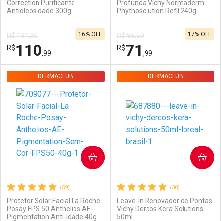
Correction Purificante
Profunda Vichy Normaderm
Ativar Desconto
Ativar Desconto
Antioleosidade 300g
Phythosolution Refil 240g
16% OFF
17% OFF
R$ 131,99
R$ 86,59
Comprar sem Desconto
Comprar sem Desconto
Comprar sem Desconto
Comprar sem Desconto
110
71
R$
R$
Por R$ 71,99/cada
Por R$ 67,79/cada
Por R$ 71,99/cada
Por R$ 67,79/cada
,99
,99
DERMACLUB
FECHAR
FECHAR
DERMACLUB
F
F
Dermaclub
Por Menos
Dermaclub
Por Menos
COMPRAR
COMPRAR
(59)
(30)
Protetor Solar Facial La Roche-
Leave-in Renovador de Pontas
Posay FPS 50 Anthelios AE-
Vichy Dercos Kera Solutions
Ativar Desconto
Ativar Desconto
Pigmentation Anti-Idade 40g
50ml