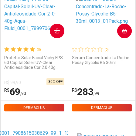
COMPRAR
COMPRAR
(5)
(0)
Protetor Solar Facial Vichy FPS
Sérum Concentrado La Roche-
60 Capital Soleil UV-Clear
Posay Glycolic B5 30ml
Ativar Desconto
Ativar Desconto
Antioleosidade Cor 2.0 40g
Aqua-fluido
30% OFF
R$ 99,90
Comprar sem Desconto
Comprar sem Desconto
Comprar sem Desconto
Comprar sem Desconto
69
283
R$
R$
Por R$ 109,99/cada
Por R$ 269,99/cada
Por R$ 109,99/cada
Por R$ 269,99/cada
,90
,99
DERMACLUB
FECHAR
FECHAR
DERMACLUB
F
F
Dermaclub
Por Menos
Dermaclub
Por Menos