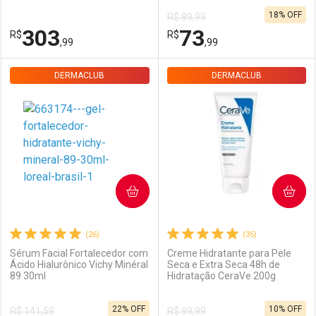
18% OFF
R$ 89,99
Comprar sem Desconto
Comprar sem Desconto
Comprar sem Desconto
Comprar sem Desconto
303
73
R$
R$
Por R$ 154,99/cada
Por R$ 107,99/cada
Por R$ 154,99/cada
Por R$ 107,99/cada
,99
,99
DERMACLUB
FECHAR
FECHAR
DERMACLUB
F
F
Dermaclub
Por Menos
Dermaclub
Por Menos
COMPRAR
COMPRAR
(26)
(35)
Sérum Facial Fortalecedor com
Creme Hidratante para Pele
Ácido Hialurônico Vichy Minéral
Seca e Extra Seca 48h de
Ativar Desconto
Ativar Desconto
89 30ml
Hidratação CeraVe 200g
22% OFF
10% OFF
R$ 141,59
R$ 99,99