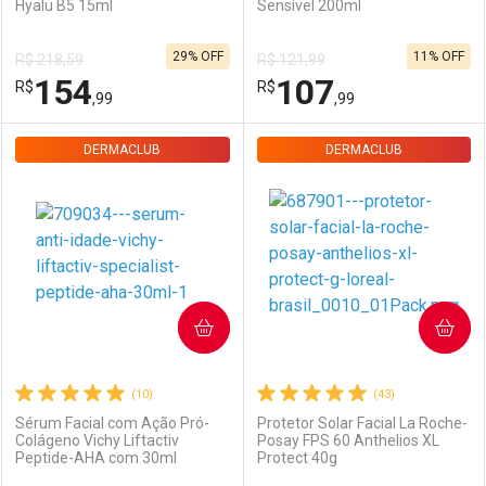
Ativar Desconto
Ativar Desconto
Hyalu B5 15ml
Sensível 200ml
29% OFF
11% OFF
R$ 218,59
R$ 121,99
Comprar sem Desconto
Comprar sem Desconto
Comprar sem Desconto
Comprar sem Desconto
154
107
R$
R$
Por R$ 219,99/cada
Por R$ 139,99/cada
Por R$ 219,99/cada
Por R$ 139,99/cada
,99
,99
DERMACLUB
FECHAR
FECHAR
DERMACLUB
F
F
Dermaclub
Por Menos
Dermaclub
Por Menos
COMPRAR
COMPRAR
(10)
(43)
Sérum Facial com Ação Pró-
Protetor Solar Facial La Roche-
Colágeno Vichy Liftactiv
Posay FPS 60 Anthelios XL
Ativar Desconto
Ativar Desconto
Peptide-AHA com 30ml
Protect 40g