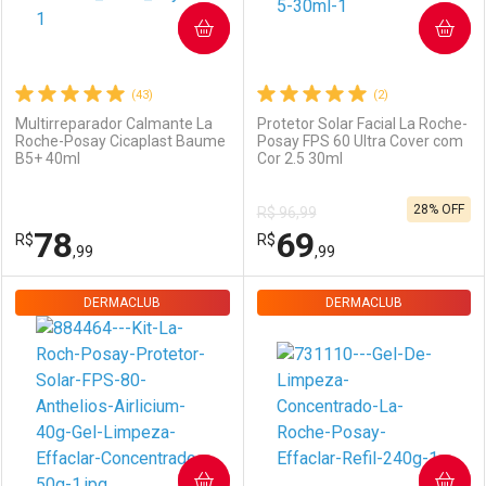
COMPRAR
COMPRAR
(43)
(2)
Multirreparador Calmante La
Protetor Solar Facial La Roche-
Roche-Posay Cicaplast Baume
Posay FPS 60 Ultra Cover com
B5+ 40ml
Cor 2.5 30ml
28% OFF
R$ 96,99
78
69
R$
R$
,99
,99
DERMACLUB
FECHAR
FECHAR
DERMACLUB
F
F
Dermaclub
Por Menos
Dermaclub
Por Menos
COMPRAR
COMPRAR