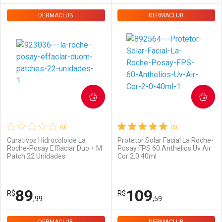
DERMACLUB
FECHAR
FECHAR
DERMACLUB
F
F
Dermaclub
Por Menos
Dermaclub
Por Menos
COMPRAR
COMPRAR
(0)
(6)
Curativos Hidrocoloide La
Protetor Solar Facial La Roche-
Roche-Posay Efflaclar Duo + M
Posay FPS 60 Anthelios Uv Air
Ativar Desconto
Ativar Desconto
Patch 22 Unidades
Cor 2.0 40ml
Comprar sem Desconto
Comprar sem Desconto
Comprar sem Desconto
Comprar sem Desconto
89
109
R$
R$
Por R$ 52,90/cada
Por R$ 319,99/cada
Por R$ 52,90/cada
Por R$ 319,99/cada
,99
,59