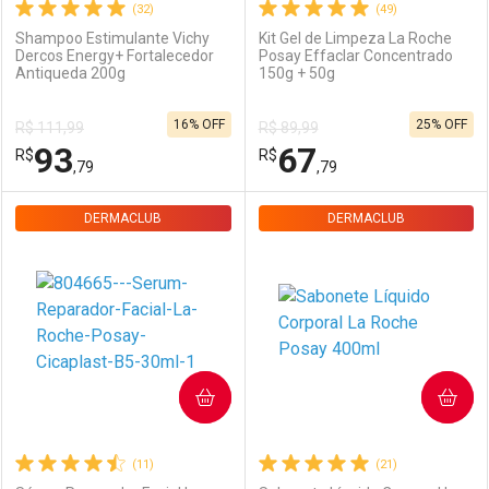
(32)
(49)
Shampoo Estimulante Vichy
Kit Gel de Limpeza La Roche
Dercos Energy+ Fortalecedor
Posay Effaclar Concentrado
Ativar Desconto
Ativar Desconto
Antiqueda 200g
150g + 50g
16% OFF
25% OFF
R$ 111,99
R$ 89,99
Comprar sem Desconto
Comprar sem Desconto
Comprar sem Desconto
Comprar sem Desconto
93
67
R$
R$
Por R$ 225,99/cada
Por R$ 47,99/cada
Por R$ 225,99/cada
Por R$ 47,99/cada
,79
,79
DERMACLUB
FECHAR
FECHAR
DERMACLUB
F
F
Dermaclub
Por Menos
Dermaclub
Por Menos
COMPRAR
COMPRAR
(11)
(21)