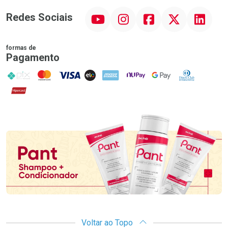
YouTube
Instagram
Facebook
Twitter
Linkedin
Redes Sociais
formas de
Pagamento
PIX
MasterCard
VISA
ELO
AMEX
NuPay
Google Pay
Diners Club
Hipercard
Promoção em Destaque
Voltar ao Topo