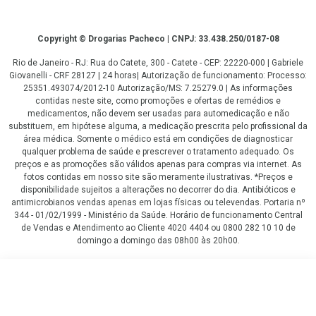
Copyright
Copyright © Drogarias Pacheco | CNPJ: 33.438.250/0187-08
Rio de Janeiro - RJ: Rua do Catete, 300 - Catete - CEP: 22220-000 | Gabriele
Giovanelli - CRF 28127 | 24 horas| Autorização de funcionamento: Processo:
25351.493074/2012-10 Autorização/MS: 7.25279.0 | As informações
contidas neste site, como promoções e ofertas de remédios e
medicamentos, não devem ser usadas para automedicação e não
substituem, em hipótese alguma, a medicação prescrita pelo profissional da
área médica. Somente o médico está em condições de diagnosticar
qualquer problema de saúde e prescrever o tratamento adequado. Os
preços e as promoções são válidos apenas para compras via internet. As
fotos contidas em nosso site são meramente ilustrativas. *Preços e
disponibilidade sujeitos a alterações no decorrer do dia. Antibióticos e
antimicrobianos vendas apenas em lojas físicas ou televendas. Portaria nº
344 - 01/02/1999 - Ministério da Saúde. Horário de funcionamento Central
de Vendas e Atendimento ao Cliente 4020 4404 ou 0800 282 10 10 de
domingo a domingo das 08h00 às 20h00.
LGPD Aceite os Cookies
R$ 89,90
COMPRAR