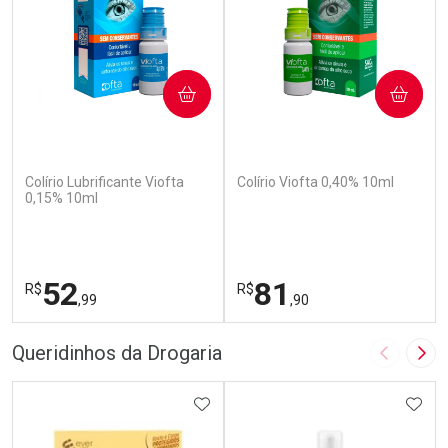
COMPRAR
COMPRAR
(110)
(142)
Colírio Lubrificante Viofta
Colírio Viofta 0,40% 10ml
0,15% 10ml
52
81
R$
R$
,99
,90
FECHAR
F
FECHAR
F
Queridinhos da Drogaria
Imagem A
Pró
Laboratório
Laboratório
Por Menos
ADICIONAR AOS FAVORITOS
Por Menos
ADIC