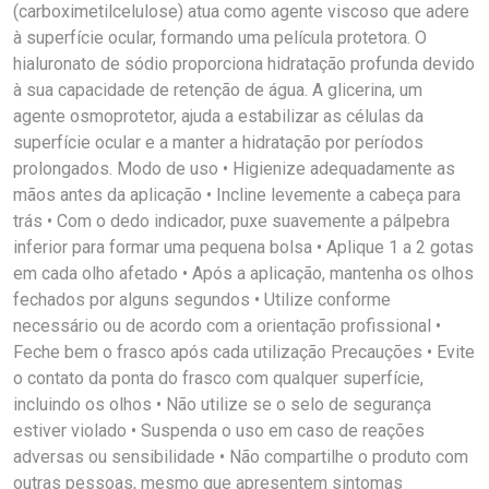
(carboximetilcelulose) atua como agente viscoso que adere
à superfície ocular, formando uma película protetora. O
hialuronato de sódio proporciona hidratação profunda devido
à sua capacidade de retenção de água. A glicerina, um
agente osmoprotetor, ajuda a estabilizar as células da
superfície ocular e a manter a hidratação por períodos
prolongados. Modo de uso • Higienize adequadamente as
mãos antes da aplicação • Incline levemente a cabeça para
trás • Com o dedo indicador, puxe suavemente a pálpebra
inferior para formar uma pequena bolsa • Aplique 1 a 2 gotas
em cada olho afetado • Após a aplicação, mantenha os olhos
fechados por alguns segundos • Utilize conforme
necessário ou de acordo com a orientação profissional •
Feche bem o frasco após cada utilização Precauções • Evite
o contato da ponta do frasco com qualquer superfície,
incluindo os olhos • Não utilize se o selo de segurança
estiver violado • Suspenda o uso em caso de reações
adversas ou sensibilidade • Não compartilhe o produto com
outras pessoas, mesmo que apresentem sintomas