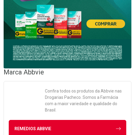
Marca
Abbvie
Confira todos os produtos da
Abbvie
nas
Drogarias Pacheco. Somos a Farmácia
com a maior variedade e qualidade do
Brasil.
REMEDIOS ABBVIE