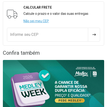
CALCULAR FRETE
Formulário para Calcular o Frete
Calcule o prazo e o valor das suas entregas
Não sei meu CEP
Informe seu CEP
CALCULA
Confira também