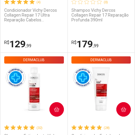
(4)
(0)
Condicionador Vichy Dercos
Shampoo Vichy Dercos
Collagen Repair 17 Ultra
Collagen Repair 17 Reparação
Reparação Cabelos
Profunda 390ml
Danificados 200g
129
179
R$
R$
,99
,99
DERMACLUB
FECHAR
FECHAR
DERMACLUB
F
F
Dermaclub
Por Menos
Dermaclub
Por Menos
COMPRAR
COMPRAR
(32)
(28)