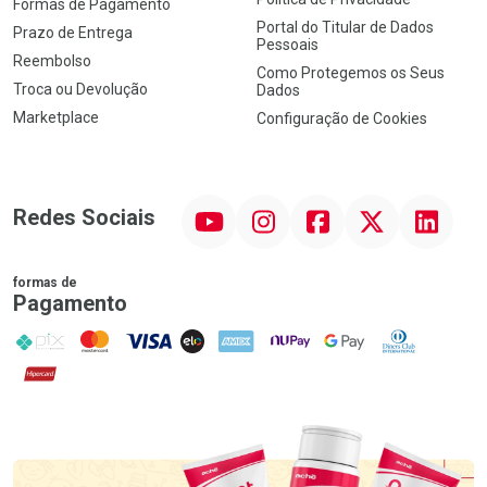
Formas de Pagamento
Portal do Titular de Dados
Prazo de Entrega
Pessoais
Reembolso
Como Protegemos os Seus
Troca ou Devolução
Dados
Marketplace
Configuração de Cookies
YouTube
Instagram
Facebook
Twitter
Linkedin
Redes Sociais
formas de
Pagamento
PIX
MasterCard
VISA
ELO
AMEX
NuPay
Google Pay
Diners Club
Hipercard
Promoção em Destaque