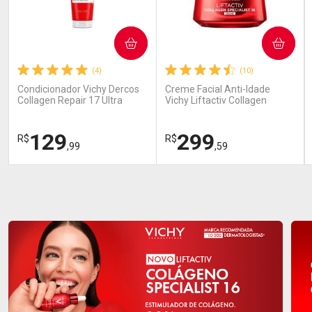
COMPRAR
COMPRAR
(4)
(10)
Condicionador Vichy Dercos
Creme Facial Anti-Idade
Collagen Repair 17 Ultra
Vichy Liftactiv Collagen
Reparação Cabelos
Specialist 50ml
Danificados 200g
129
299
R$
R$
,99
,59
FECHAR
FECHAR
FEC
FEC
Dermaclub
Dermaclub
Por Menos
Por Menos