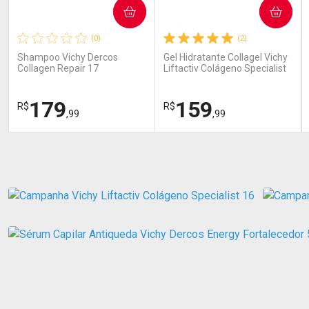
COMPRAR
COMPRAR
(0)
(2)
Shampoo Vichy Dercos
Gel Hidratante Collagel Vichy
Collagen Repair 17
Liftactiv Colágeno Specialist
Reparação Profunda 390ml
50g
179
159
R$
R$
,99
,99
FECHAR
FECHAR
FEC
FEC
Dermaclub
Dermaclub
Por Menos
Por Menos
Ativar Desconto
Ativar Desconto