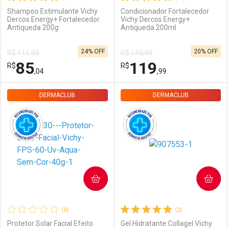
Shampoo Estimulante Vichy
Condicionador Fortalecedor
Dercos Energy+ Fortalecedor
Vichy Dercos Energy+
Ativar Desconto
Ativar Desconto
Antiqueda 200g
Antiqueda 200ml
24% OFF
20% OFF
R$ 111,99
R$ 149,99
Comprar sem Desconto
Comprar sem Desconto
Comprar sem Desconto
Comprar sem Desconto
85
119
R$
R$
Por R$ 129,99/cada
Por R$ 179,99/cada
Por R$ 129,99/cada
Por R$ 179,99/cada
,04
,99
DERMACLUB
FECHAR
FECHAR
DERMACLUB
F
F
Dermaclub
Por Menos
Dermaclub
Por Menos
COMPRAR
COMPRAR
(0)
(2)
Protetor Solar Facial Efeito
Gel Hidratante Collagel Vichy