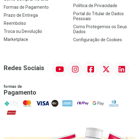
Política de Privacidade
Formas de Pagamento
Portal do Titular de Dados
Prazo de Entrega
Pessoais
Reembolso
Como Protegemos os Seus
Troca ou Devolução
Dados
Marketplace
Configuração de Cookies
YouTube
Instagram
Facebook
Twitter
Linkedin
Redes Sociais
formas de
Pagamento
PIX
MasterCard
VISA
ELO
AMEX
NuPay
Google Pay
Diners Club
Hipercard
Promoção em Destaque