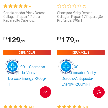
(4)
(0)
Condicionador Vichy Dercos
Shampoo Vichy Dercos
Collagen Repair 17 Ultra
Collagen Repair 17 Reparação
Reparação Cabelos
Profunda 390ml
Danificados 200g
129
179
R$
R$
,99
,99
DERMACLUB
FECHAR
FECHAR
DERMACLUB
F
F
Dermaclub
Por Menos
Dermaclub
Por Menos
COMPRAR
COMPRAR
(32)
(28)