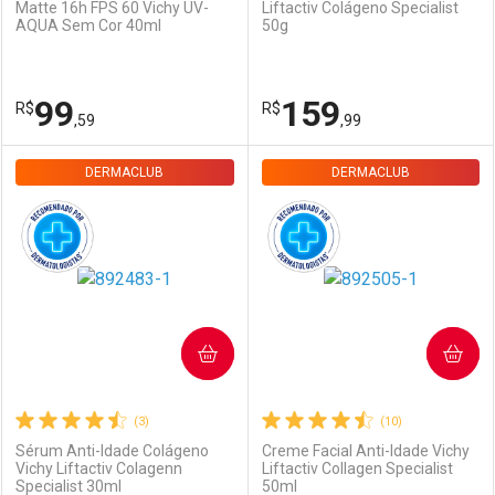
Matte 16h FPS 60 Vichy UV-
Liftactiv Colágeno Specialist
Ativar Desconto
Ativar Desconto
AQUA Sem Cor 40ml
50g
Comprar sem Desconto
Comprar sem Desconto
Comprar sem Desconto
Comprar sem Desconto
99
159
R$
R$
Por R$ 85,04/cada
Por R$ 119,99/cada
Por R$ 85,04/cada
Por R$ 119,99/cada
,59
,99
DERMACLUB
FECHAR
FECHAR
DERMACLUB
F
F
Dermaclub
Por Menos
Dermaclub
Por Menos
COMPRAR
COMPRAR
(3)
(10)
Sérum Anti-Idade Colágeno
Creme Facial Anti-Idade Vichy
Vichy Liftactiv Colagenn
Liftactiv Collagen Specialist
Ativar Desconto
Ativar Desconto
Specialist 30ml
50ml